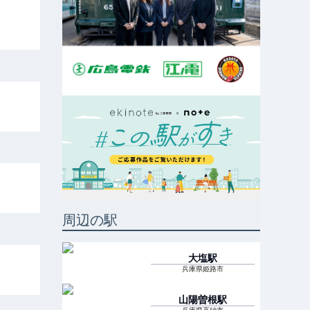
周辺の駅
大塩
駅
兵庫県姫路市
山陽曽根
駅