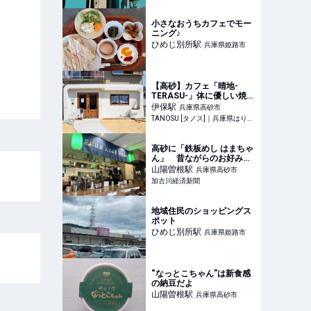
小さなおうちカフェでモー
ニング♪
ひめじ別所
駅
兵庫県姫路市
【高砂】カフェ「晴地-
TERASU-」体に優しい焼き
菓子と丹波焼の器に癒やさ
伊保
駅
兵庫県高砂市
れて♪
TANOSU [タノス]｜兵庫県はりまエリアの地域情報サイト
高砂に「鉄板めし はまちゃ
ん」 昔ながらのお好み焼
き店目指す
山陽曽根
駅
兵庫県高砂市
加古川経済新聞
地域住民のショッピングス
ポット
ひめじ別所
駅
兵庫県姫路市
“なっとこちゃん”は新食感
の納豆だよ
山陽曽根
駅
兵庫県高砂市