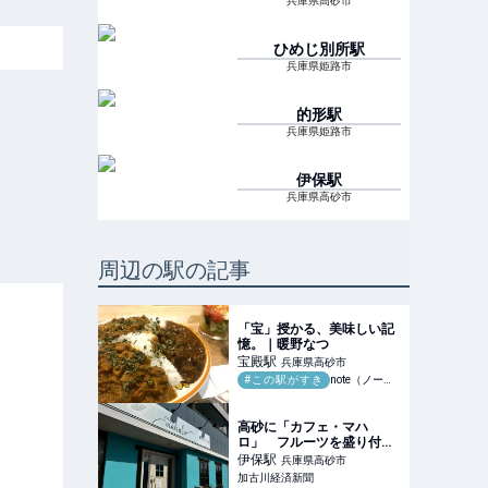
兵庫県高砂市
ひめじ別所
駅
兵庫県姫路市
的形
駅
兵庫県姫路市
伊保
駅
兵庫県高砂市
周辺の駅の記事
「宝」授かる、美味しい記
憶。｜暖野なつ
宝殿
駅
兵庫県高砂市
#この駅がすき
note（ノート）
高砂に「カフェ・マハ
ロ」 フルーツを盛り付け
たパンケーキも
伊保
駅
兵庫県高砂市
加古川経済新聞