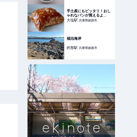
手土産にもピッタリ！おし
ゃれなパンが買えるよ
(^_^)v
大塩
駅
兵庫県姫路市
福泊海岸
的形
駅
兵庫県姫路市