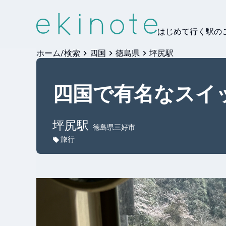
はじめて行く駅の
ホーム/検索
四国
徳島県
坪尻駅
四国で有名なスイ
坪尻
駅
徳島県三好市
旅行