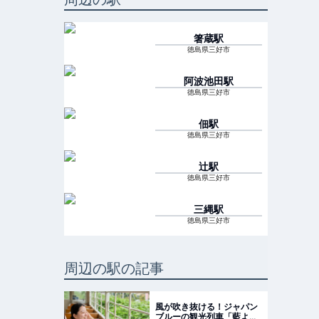
箸蔵
駅
徳島県三好市
阿波池田
駅
徳島県三好市
佃
駅
徳島県三好市
辻
駅
徳島県三好市
三縄
駅
徳島県三好市
周辺の駅の記事
風が吹き抜ける！ジャパン
ブルーの観光列車「藍よし