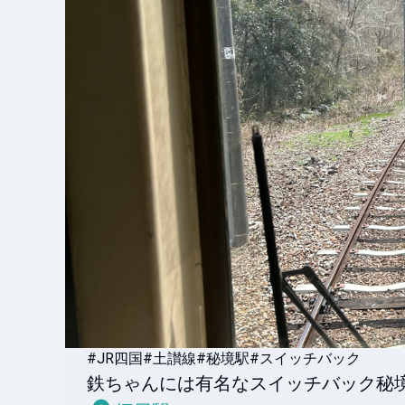
#JR四国
#土讃線
#秘境駅
#スイッチバック
鉄ちゃんには有名なスイッチバック秘