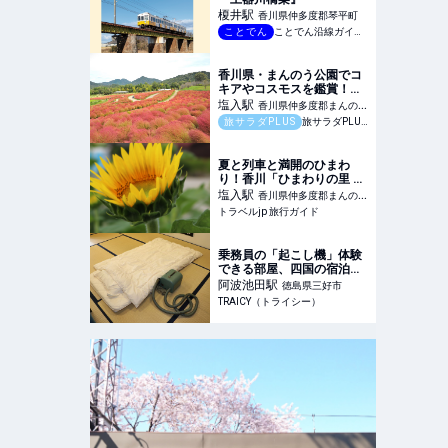
榎井
駅
香川県仲多度郡琴平町
ことでん
ことでん沿線ガイドブック
香川県・まんのう公園でコ
キアやコスモスを鑑賞！
「秋！色どりフェスタ
塩入
駅
香川県仲多度郡まんのう
2025」が9月13日（土）か
旅サラダPLUS
旅サラダPLUS｜朝日放送
町
ら開催
夏と列車と満開のひまわ
り！香川「ひまわりの里 ま
んのう」 | 香川県 | トラベル
塩入
駅
香川県仲多度郡まんのう
jp 旅行ガイド
トラベルjp 旅行ガイド
町
乗務員の「起こし機」体験
できる部屋、四国の宿泊施
設に登場 JR秘蔵の鉄道部
阿波池田
駅
徳島県三好市
品も - TRAICY（トライシ
TRAICY（トライシー）
ー）