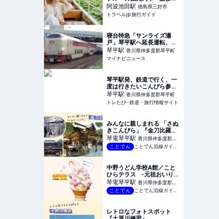
のがわトロッコ」で徳島横
阿波池田
駅
徳島県三好市
断 | 徳島県 | トラベルjp 旅
トラベルjp 旅行ガイド
行ガイド
寝台特急「サンライズ瀬
戸」琴平駅へ延長運転、
2026年夏は計31日間
琴平
駅
香川県仲多度郡琴平町
マイナビニュース
琴平駅発、鉄道で行く、一
度は行きたいこんぴら参り
｜JR駅発、お手軽1日モデ
琴平
駅
香川県仲多度郡琴平町
ルコース | トレたび - 鉄
トレたび - 鉄道・旅行情報サイト
道・旅行情報サイト
みんなに親しまれる 「さぬ
きこんぴら」『金刀比羅
宮』
琴電琴平
駅
香川県仲多度郡琴
ことでん
ことでん沿線ガイドブック
平町
中野うどん学校A館／こと
ひらテラス -元祖おいりソ
フト
琴電琴平
駅
香川県仲多度郡琴
ことでん
ことでん沿線ガイドブック
平町
レトロなフォトスポット
『土器川橋梁』