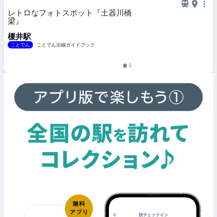
レトロなフォトスポット『土器川橋
梁』
榎井駅
ことでん
ことでん沿線ガイドブック
5