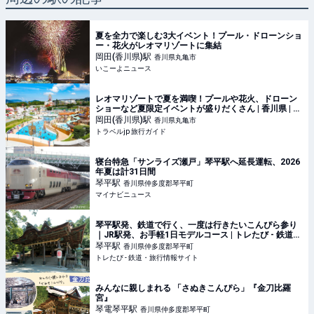
夏を全力で楽しむ3大イベント！プール・ドローンショ
ー・花火がレオマリゾートに集結
岡田(香川県)
駅
香川県丸亀市
いこーよニュース
レオマリゾートで夏を満喫！プールや花火、ドローン
ショーなど夏限定イベントが盛りだくさん | 香川県 | ト
ラベルjp 旅行ガイド
岡田(香川県)
駅
香川県丸亀市
トラベルjp 旅行ガイド
寝台特急「サンライズ瀬戸」琴平駅へ延長運転、2026
年夏は計31日間
琴平
駅
香川県仲多度郡琴平町
マイナビニュース
琴平駅発、鉄道で行く、一度は行きたいこんぴら参り
｜JR駅発、お手軽1日モデルコース | トレたび - 鉄道・
旅行情報サイト
琴平
駅
香川県仲多度郡琴平町
トレたび - 鉄道・旅行情報サイト
みんなに親しまれる 「さぬきこんぴら」『金刀比羅
宮』
琴電琴平
駅
香川県仲多度郡琴平町