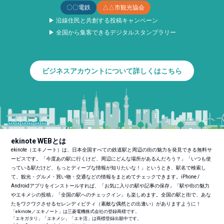
〇〇電鉄
△△市観光協会
▶ 沿線住民と共創する投稿キャンペーン
▶ 全国から集客できるデジタルスタンプラリー
ビジネスアカウントについて詳しくはこちら
ekinote WEBとは
ekinote（エキノート）は、日本全国すべての鉄道駅と周辺の街の魅力を発見できる無料サ
ービスです。「今度あの駅に行くけど、周辺にどんな場所があるんだろう？」「いつも使
っている駅だけど、もっとディープな情報が知りたいな！」というとき、駅名で検索し
て、観光・グルメ・買い物・交通などの情報をまとめてチェックできます。iPhone /
Androidアプリをインストールすれば、「お気に入りの駅や記事の保存」「駅や街の魅力
やエキメシの投稿」「全国の駅へのチェックイン」も楽しめます。全国の駅と街で、あな
たをワクワクさせるセレンディピティ（素敵な偶然との出逢い）がありますように！
「ekinote／エキノート」は三菱電機株式会社の登録商標です。
「エキガタリ」「エキメシ」「エキ活」は商標登録出願中です。