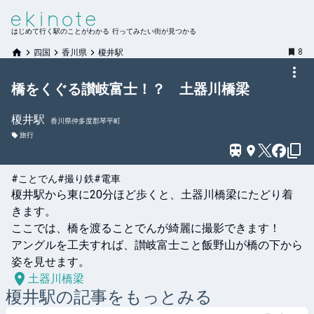
はじめて行く駅のことがわかる 行ってみたい街が見つかる
8
四国
香川県
榎井駅
橋をくぐる讃岐富士！？ 土器川橋梁
榎井
駅
香川県仲多度郡琴平町
旅行
#ことでん
#撮り鉄
#電車
榎井駅から東に20分ほど歩くと、土器川橋梁にたどり着
きます。

ここでは、橋を渡ることでんが綺麗に撮影できます！

アングルを工夫すれば、讃岐富士こと飯野山が橋の下から
姿を見せます。
土器川橋梁
榎井
駅の記事をもっとみる