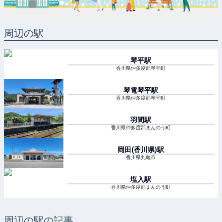
周辺の駅
琴平
駅
香川県仲多度郡琴平町
琴電琴平
駅
香川県仲多度郡琴平町
羽間
駅
香川県仲多度郡まんのう町
岡田(香川県)
駅
香川県丸亀市
塩入
駅
香川県仲多度郡まんのう町
周辺の駅の記事