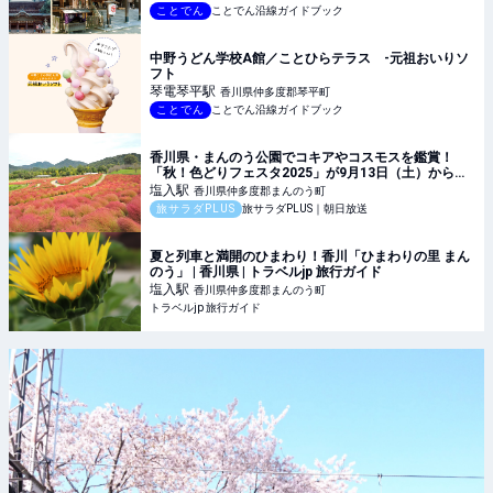
ことでん
ことでん沿線ガイドブック
中野うどん学校A館／ことひらテラス -元祖おいりソ
フト
琴電琴平
駅
香川県仲多度郡琴平町
ことでん
ことでん沿線ガイドブック
香川県・まんのう公園でコキアやコスモスを鑑賞！
「秋！色どりフェスタ2025」が9月13日（土）から開
催
塩入
駅
香川県仲多度郡まんのう町
旅サラダPLUS
旅サラダPLUS｜朝日放送
夏と列車と満開のひまわり！香川「ひまわりの里 まん
のう」 | 香川県 | トラベルjp 旅行ガイド
塩入
駅
香川県仲多度郡まんのう町
トラベルjp 旅行ガイド