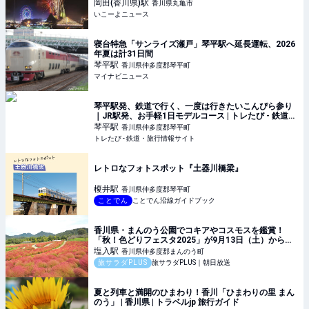
岡田(香川県)
駅
香川県丸亀市
いこーよニュース
寝台特急「サンライズ瀬戸」琴平駅へ延長運転、2026
年夏は計31日間
琴平
駅
香川県仲多度郡琴平町
マイナビニュース
琴平駅発、鉄道で行く、一度は行きたいこんぴら参り
｜JR駅発、お手軽1日モデルコース | トレたび - 鉄道・
旅行情報サイト
琴平
駅
香川県仲多度郡琴平町
トレたび - 鉄道・旅行情報サイト
レトロなフォトスポット『土器川橋梁』
榎井
駅
香川県仲多度郡琴平町
ことでん
ことでん沿線ガイドブック
香川県・まんのう公園でコキアやコスモスを鑑賞！
「秋！色どりフェスタ2025」が9月13日（土）から開
催
塩入
駅
香川県仲多度郡まんのう町
旅サラダPLUS
旅サラダPLUS｜朝日放送
夏と列車と満開のひまわり！香川「ひまわりの里 まん
のう」 | 香川県 | トラベルjp 旅行ガイド