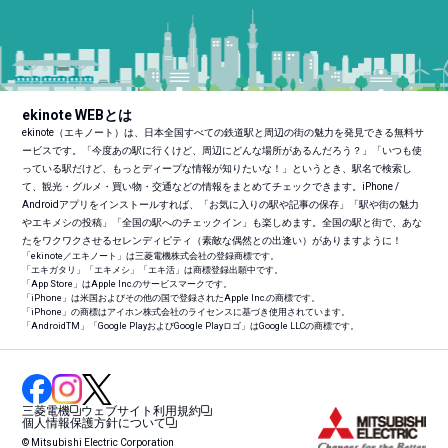
ekinote WEBとは
ekinote（エキノート）は、日本全国すべての鉄道駅と周辺の街の魅力を発見できる無料サ
ービスです。「今度あの駅に行くけど、周辺にどんな場所があるんだろう？」「いつも使
っている駅だけど、もっとディープな情報が知りたいな！」というとき、駅名で検索し
て、観光・グルメ・買い物・交通などの情報をまとめてチェックできます。iPhone /
Androidアプリをインストールすれば、「お気に入りの駅や記事の保存」「駅や街の魅力
やエキメシの投稿」「全国の駅へのチェックイン」も楽しめます。全国の駅と街で、あな
たをワクワクさせるセレンディピティ（素敵な偶然との出逢い）がありますように！
「ekinote／エキノート」は三菱電機株式会社の登録商標です。
「エキガタリ」「エキメシ」「エキ活」は商標登録出願中です。
「App Store」はApple Inc.のサービスマークです。
「iPhone」は米国およびその他の国で登録されたApple Inc.の商標です。
「iPhone」の商標はアイホン株式会社のライセンスに基づき使用されています。
「Android
TM
」「Google PlayおよびGoogle Playロゴ」はGoogle LLCの商標です。
三菱電機
ウェブサイト利用規約
個人情報保護方針について
© Mitsubishi Electric Corporation