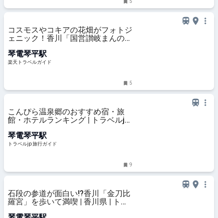
5
コスモスやコキアの花畑がフォトジ
ェニック！香川「国営讃岐まんのう
公園」で秋フェスタ開催中 【楽天
琴電琴平駅
トラベル】
楽天トラベルガイド
5
こんぴら温泉郷のおすすめ宿・旅
館・ホテルランキング | トラベルjp
旅行ガイド
琴電琴平駅
トラベルjp 旅行ガイド
9
石段の参道が面白い!?香川「金刀比
羅宮」を歩いて満喫 | 香川県 | トラ
ベルjp 旅行ガイド
琴電琴平駅