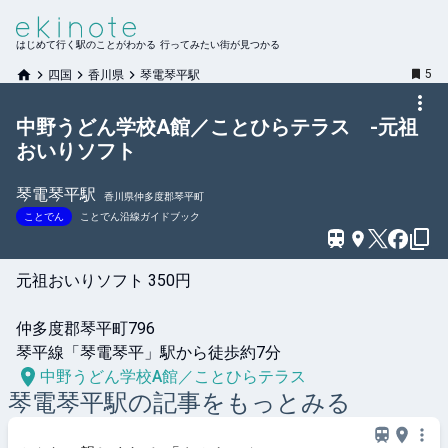
はじめて行く駅のことがわかる 行ってみたい街が見つかる
5
四国
香川県
琴電琴平駅
中野うどん学校A館／ことひらテラス -元祖
おいりソフト
琴電琴平
駅
香川県仲多度郡琴平町
ことでん
ことでん沿線ガイドブック
元祖おいりソフト 350円

仲多度郡琴平町796

琴平線「琴電琴平」駅から徒歩約7分
中野うどん学校A館／ことひらテラス
琴電琴平
駅の記事をもっとみる