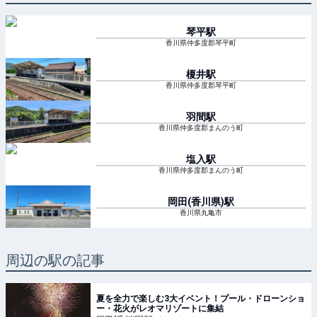
琴平
駅
香川県仲多度郡琴平町
榎井
駅
香川県仲多度郡琴平町
羽間
駅
香川県仲多度郡まんのう町
塩入
駅
香川県仲多度郡まんのう町
岡田(香川県)
駅
香川県丸亀市
周辺の駅の記事
夏を全力で楽しむ3大イベント！プール・ドローンショ
ー・花火がレオマリゾートに集結