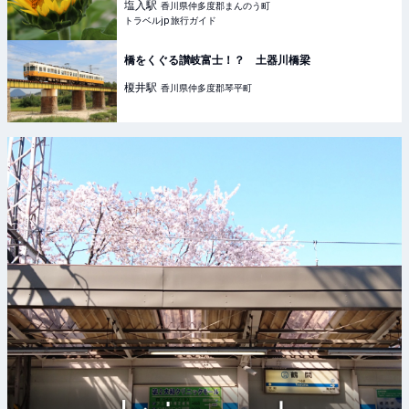
塩入
駅
香川県仲多度郡まんのう町
トラベルjp 旅行ガイド
橋をくぐる讃岐富士！？ 土器川橋梁
榎井
駅
香川県仲多度郡琴平町