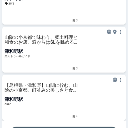
旅行
3
山陰の小京都で味わう、郷土料理と
和食のお店。窓からはSLを眺める
ことも！｜島根県津和野町 【楽天
津和野駅
トラベル】
楽天トラベルガイド
3
【島根県・津和野】山間に佇む、山
陰の小京都。町並みの美しさと食文
化に感動
津和野駅
anan
4