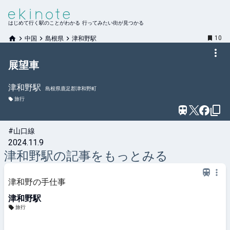
はじめて行く駅のことがわかる 行ってみたい街が見つかる
10
中国
島根県
津和野駅
展望車
津和野
駅
島根県鹿足郡津和野町
旅行
#山口線
2024.11.9
津和野
駅の記事をもっとみる
津和野の手仕事
津和野駅
旅行