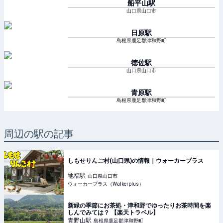
船平山
駅
山口県山口市
日原
駅
島根県鹿足郡津和野町
徳佐
駅
山口県山口市
青原
駅
島根県鹿足郡津和野町
周辺の駅の記事
しもせりんご村(山口県)の情報｜ウォーカープラス
地福
駅
山口県山口市
ウォーカープラス（Walkerplus）
新緑の季節にお茶処・津和野でゆったりお茶時間を楽
しんでみては？ 【楽天トラベル】
青野山
駅
島根県鹿足郡津和野町