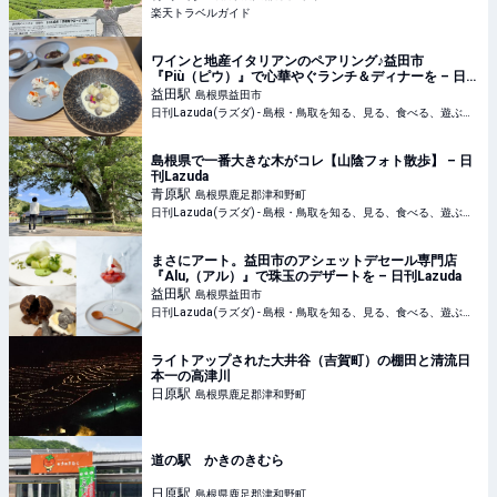
楽天トラベルガイド
ワインと地産イタリアンのペアリング♪益田市
『Più（ピウ）』で心華やぐランチ＆ディナーを – 日刊
Lazuda
益田
駅
島根県益田市
日刊Lazuda(ラズダ) - 島根・鳥取を知る、見る、食べる、遊ぶ、暮らすWebマガジン
島根県で一番大きな木がコレ【山陰フォト散歩】 – 日
刊Lazuda
青原
駅
島根県鹿足郡津和野町
日刊Lazuda(ラズダ) - 島根・鳥取を知る、見る、食べる、遊ぶ、暮らすWebマガジン
まさにアート。益田市のアシェットデセール専門店
『Alu,（アル）』で珠玉のデザートを – 日刊Lazuda
益田
駅
島根県益田市
日刊Lazuda(ラズダ) - 島根・鳥取を知る、見る、食べる、遊ぶ、暮らすWebマガジン
ライトアップされた大井谷（吉賀町）の棚田と清流日
本一の高津川
日原
駅
島根県鹿足郡津和野町
道の駅 かきのきむら
日原
駅
島根県鹿足郡津和野町