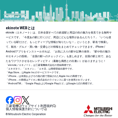
ekinote WEBとは
ekinote（エキノート）は、日本全国すべての鉄道駅と周辺の街の魅力を発見できる無料サ
ービスです。「今度あの駅に行くけど、周辺にどんな場所があるんだろう？」「いつも使
っている駅だけど、もっとディープな情報が知りたいな！」というとき、駅名で検索し
て、観光・グルメ・買い物・交通などの情報をまとめてチェックできます。iPhone /
Androidアプリをインストールすれば、「お気に入りの駅や記事の保存」「駅や街の魅力
やエキメシの投稿」「全国の駅へのチェックイン」も楽しめます。全国の駅と街で、あな
たをワクワクさせるセレンディピティ（素敵な偶然との出逢い）がありますように！
「ekinote／エキノート」は三菱電機株式会社の登録商標です。
「エキガタリ」「エキメシ」「エキ活」は商標登録出願中です。
「App Store」はApple Inc.のサービスマークです。
「iPhone」は米国およびその他の国で登録されたApple Inc.の商標です。
「iPhone」の商標はアイホン株式会社のライセンスに基づき使用されています。
「Android
TM
」「Google PlayおよびGoogle Playロゴ」はGoogle LLCの商標です。
三菱電機
ウェブサイト利用規約
個人情報保護方針について
© Mitsubishi Electric Corporation