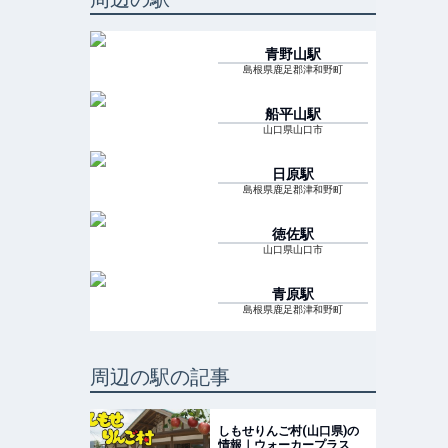
青野山
駅
島根県鹿足郡津和野町
船平山
駅
山口県山口市
日原
駅
島根県鹿足郡津和野町
徳佐
駅
山口県山口市
青原
駅
島根県鹿足郡津和野町
周辺の駅の記事
しもせりんご村(山口県)の
情報｜ウォーカープラス