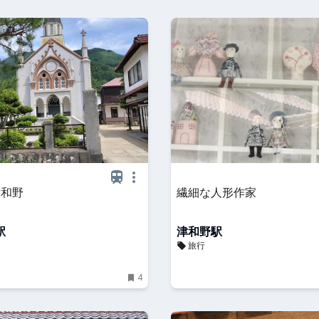
津和野
繊細な人形作家
駅
津和野駅
旅行
4