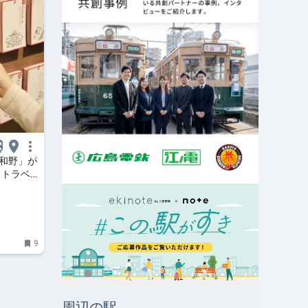
津和野」が
 トラベ
9
周辺の駅