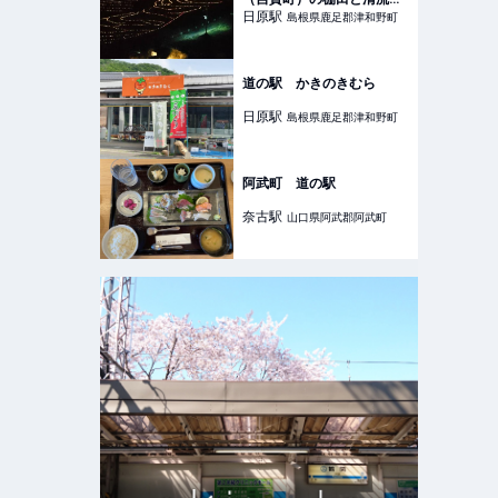
本一の高津川
日原
駅
島根県鹿足郡津和野町
道の駅 かきのきむら
日原
駅
島根県鹿足郡津和野町
阿武町 道の駅
奈古
駅
山口県阿武郡阿武町