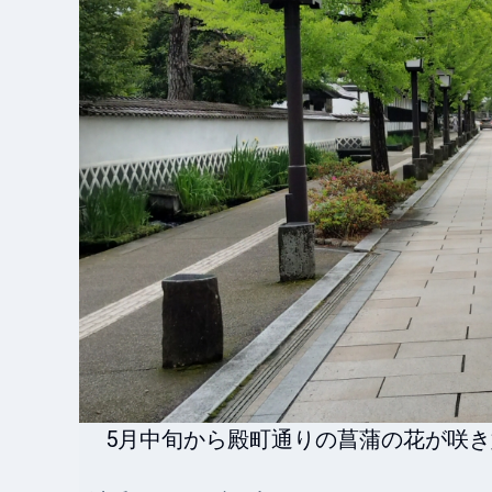
5月中旬から殿町通りの菖蒲の花が咲き