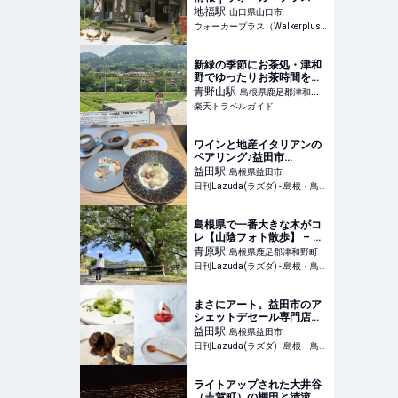
地福
駅
山口県山口市
ウォーカープラス（Walkerplus）
新緑の季節にお茶処・津和
野でゆったりお茶時間を楽
しんでみては？ 【楽天トラ
青野山
駅
島根県鹿足郡津和野
ベル】
楽天トラベルガイド
町
ワインと地産イタリアンの
ペアリング♪益田市
『Più（ピウ）』で心華やぐ
益田
駅
島根県益田市
ランチ＆ディナーを – 日刊
日刊Lazuda(ラズダ) - 島根・鳥取を知る、見る、食べる、遊ぶ、暮らすWebマガジン
Lazuda
島根県で一番大きな木がコ
レ【山陰フォト散歩】 – 日
刊Lazuda
青原
駅
島根県鹿足郡津和野町
日刊Lazuda(ラズダ) - 島根・鳥取を知る、見る、食べる、遊ぶ、暮らすWebマガジン
まさにアート。益田市のア
シェットデセール専門店
『Alu,（アル）』で珠玉の
益田
駅
島根県益田市
デザートを – 日刊Lazuda
日刊Lazuda(ラズダ) - 島根・鳥取を知る、見る、食べる、遊ぶ、暮らすWebマガジン
ライトアップされた大井谷
（吉賀町）の棚田と清流日