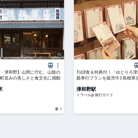
・津和野】山間に佇む、山陰の
1泊3食＆特典付！「ゆとりろ
町並みの美しさと食文化に感動
親孝行プランを販売中 | 島根県 |
ルjp 旅行ガイド
駅
津和野駅
トラベルjp 旅行ガイド
4