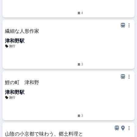
4
繊細な人形作家
津和野駅
旅行
3
鯉の町 津和野
津和野駅
旅行
3
山陰の小京都で味わう、郷土料理と