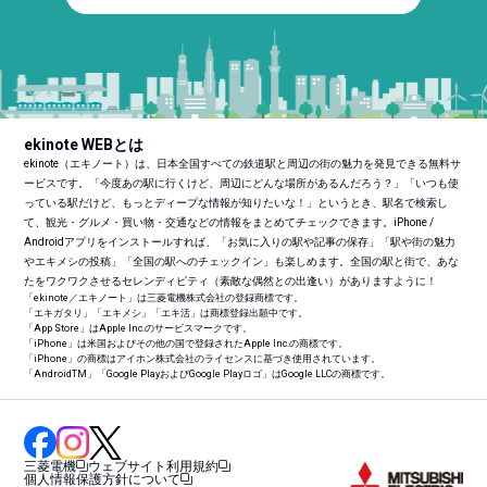
ekinote WEBとは
ekinote（エキノート）は、日本全国すべての鉄道駅と周辺の街の魅力を発見できる無料サ
ービスです。「今度あの駅に行くけど、周辺にどんな場所があるんだろう？」「いつも使
っている駅だけど、もっとディープな情報が知りたいな！」というとき、駅名で検索し
て、観光・グルメ・買い物・交通などの情報をまとめてチェックできます。iPhone /
Androidアプリをインストールすれば、「お気に入りの駅や記事の保存」「駅や街の魅力
やエキメシの投稿」「全国の駅へのチェックイン」も楽しめます。全国の駅と街で、あな
たをワクワクさせるセレンディピティ（素敵な偶然との出逢い）がありますように！
「ekinote／エキノート」は三菱電機株式会社の登録商標です。
「エキガタリ」「エキメシ」「エキ活」は商標登録出願中です。
「App Store」はApple Inc.のサービスマークです。
「iPhone」は米国およびその他の国で登録されたApple Inc.の商標です。
「iPhone」の商標はアイホン株式会社のライセンスに基づき使用されています。
「Android
TM
」「Google PlayおよびGoogle Playロゴ」はGoogle LLCの商標です。
三菱電機
ウェブサイト利用規約
個人情報保護方針について