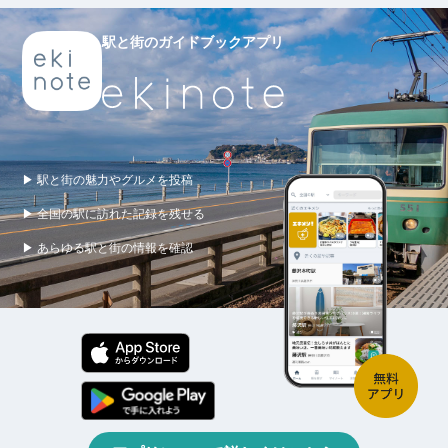
駅と街のガイドブックアプリ
▶ 駅と街の魅力やグルメを投稿
▶ 全国の駅に訪れた記録を残せる
▶ あらゆる駅と街の情報を確認