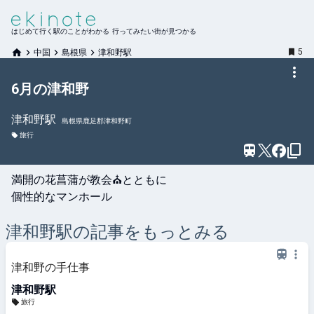
はじめて行く駅のことがわかる 行ってみたい街が見つかる
5
中国
島根県
津和野駅
6月の津和野
津和野
駅
島根県鹿足郡津和野町
旅行
満開の花菖蒲が教会⛪️とともに

個性的なマンホール

津和野
駅の記事をもっとみる
津和野の手仕事
津和野駅
旅行