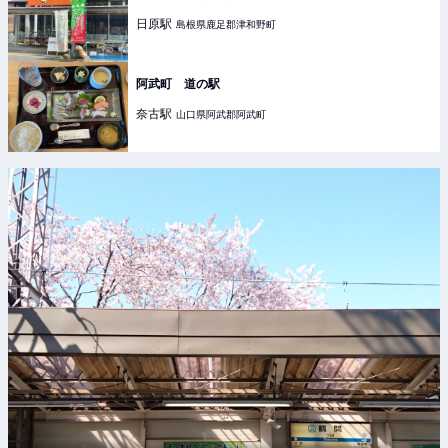
日原
駅
島根県鹿足郡津和野町
阿武町 道の駅
奈古
駅
山口県阿武郡阿武町