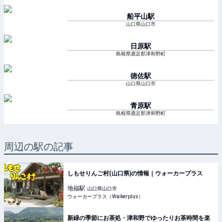
船平山
駅
山口県山口市
日原
駅
島根県鹿足郡津和野町
徳佐
駅
山口県山口市
青原
駅
島根県鹿足郡津和野町
周辺の駅の記事
しもせりんご村(山口県)の情報｜ウォーカープラス
地福
駅
山口県山口市
ウォーカープラス（Walkerplus）
新緑の季節にお茶処・津和野でゆったりお茶時間を楽