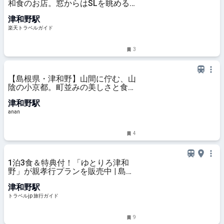
和食のお店。窓からはSLを眺める
ことも！｜島根県津和野町 【楽天
津和野駅
トラベル】
楽天トラベルガイド
3
【島根県・津和野】山間に佇む、山
陰の小京都。町並みの美しさと食文
化に感動
津和野駅
anan
4
1泊3食＆特典付！「ゆとりろ津和
野」が親孝行プランを販売中 | 島根
県 | トラベルjp 旅行ガイド
津和野駅
トラベルjp 旅行ガイド
9