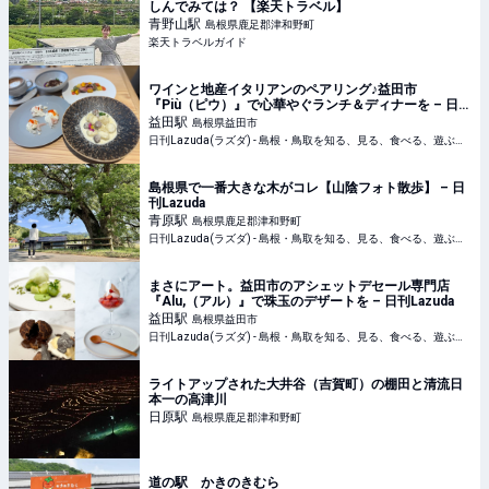
しんでみては？ 【楽天トラベル】
青野山
駅
島根県鹿足郡津和野町
楽天トラベルガイド
ワインと地産イタリアンのペアリング♪益田市
『Più（ピウ）』で心華やぐランチ＆ディナーを – 日刊
Lazuda
益田
駅
島根県益田市
日刊Lazuda(ラズダ) - 島根・鳥取を知る、見る、食べる、遊ぶ、暮らすWebマガジン
島根県で一番大きな木がコレ【山陰フォト散歩】 – 日
刊Lazuda
青原
駅
島根県鹿足郡津和野町
日刊Lazuda(ラズダ) - 島根・鳥取を知る、見る、食べる、遊ぶ、暮らすWebマガジン
まさにアート。益田市のアシェットデセール専門店
『Alu,（アル）』で珠玉のデザートを – 日刊Lazuda
益田
駅
島根県益田市
日刊Lazuda(ラズダ) - 島根・鳥取を知る、見る、食べる、遊ぶ、暮らすWebマガジン
ライトアップされた大井谷（吉賀町）の棚田と清流日
本一の高津川
日原
駅
島根県鹿足郡津和野町
道の駅 かきのきむら