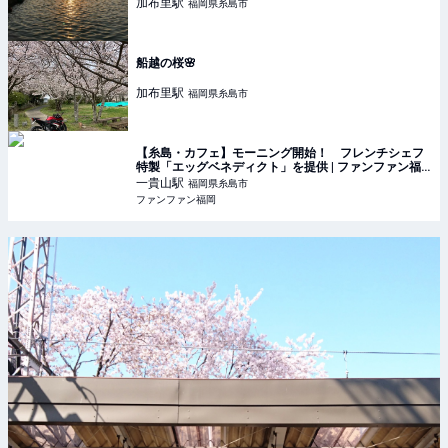
加布里
駅
福岡県糸島市
船越の桜🌸
加布里
駅
福岡県糸島市
【糸島・カフェ】モーニング開始！ フレンチシェフ
特製「エッグベネディクト」を提供 | ファンファン福
岡
一貴山
駅
福岡県糸島市
ファンファン福岡