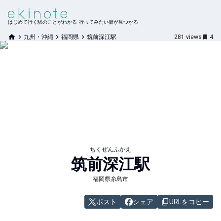
はじめて行く駅のことがわかる 行ってみたい街が見つかる
九州・沖縄
福岡県
筑前深江駅
281
views
4
ちくぜんふかえ
筑前深江
駅
福岡県糸島市
ポスト
シェア
URLをコピー