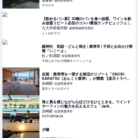
鹿家
駅
福岡県糸島市
ママテナ
【飲めるパン屋】30種のパンを食べ放題、ワインを飲
み放題リピート必至のコスパ最強ランチビュッフェ |
ふくおかナビ
九大学研都市
駅
福岡県福岡市西区
ふくおかナビ
鏡神社 初詣・どんと焼き | 唐津市 | 子供とお出かけ情
報「いこーよ」
虹ノ松原
駅
佐賀県唐津市
子供とおでかけ情報サイト いこーよ
佐賀・唐津湾を一望する海辺のリゾート「ONCRI-
KARATSU（おんくり唐津）」が開業 【楽天トラベ
ル】
浜崎
駅
佐賀県唐津市
楽天トラベルガイド
海と風を感じながら心ほどけるひとときを。ウインド
サーフィンの魅力を伝えるカフェ「Jack
Coffeestand」｜EDITORS SAGA
浜崎
駅
佐賀県唐津市
EDITORS SAGA
夕陽