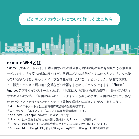
ビジネスアカウントについて詳しくはこちら
ekinote WEBとは
ekinote（エキノート）は、日本全国すべての鉄道駅と周辺の街の魅力を発見できる無料サ
ービスです。「今度あの駅に行くけど、周辺にどんな場所があるんだろう？」「いつも使
っている駅だけど、もっとディープな情報が知りたいな！」というとき、駅名で検索し
て、観光・グルメ・買い物・交通などの情報をまとめてチェックできます。iPhone /
Androidアプリをインストールすれば、「お気に入りの駅や記事の保存」「駅や街の魅力
やエキメシの投稿」「全国の駅へのチェックイン」も楽しめます。全国の駅と街で、あな
たをワクワクさせるセレンディピティ（素敵な偶然との出逢い）がありますように！
「ekinote／エキノート」は三菱電機株式会社の登録商標です。
「エキガタリ」「エキメシ」「エキ活」は商標登録出願中です。
「App Store」はApple Inc.のサービスマークです。
「iPhone」は米国およびその他の国で登録されたApple Inc.の商標です。
「iPhone」の商標はアイホン株式会社のライセンスに基づき使用されています。
「Android
TM
」「Google PlayおよびGoogle Playロゴ」はGoogle LLCの商標です。