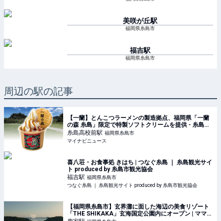
美咲が丘
駅
福岡県糸島市
福吉
駅
福岡県糸島市
周辺の駅の記事
【一蘭】とんこつラーメンの製造拠点、福岡県「一蘭
の森 糸島」限定で特製ソフトクリームを提供 - 糸島産
のはちみつと醤油を使用
糸島高校前
駅
福岡県糸島市
マイナビニュース
喜八荘・お食事処 きはち | つなぐ糸島 ｜ 糸島観光サイ
ト produced by 糸島市観光協会
福吉
駅
福岡県糸島市
つなぐ糸島 ｜ 糸島観光サイト produced by 糸島市観光協会
【福岡県糸島市】玄界灘に面した海辺の美食リゾート
「THE SHIKAKA」玄海国定公園内にオープン | ママテ
ナ