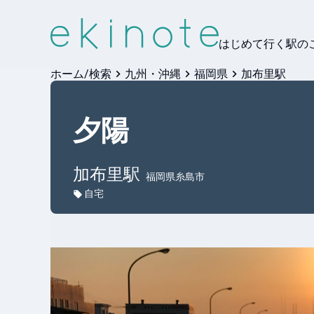
はじめて行く駅の
ホーム/検索
九州・沖縄
福岡県
加布里駅
夕陽
加布里
駅
福岡県糸島市
自宅