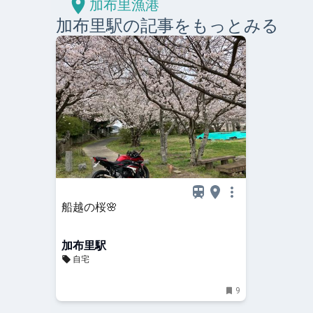
加布里漁港
加布里
駅の記事をもっとみる
船越の桜🌸
加布里駅
自宅
9