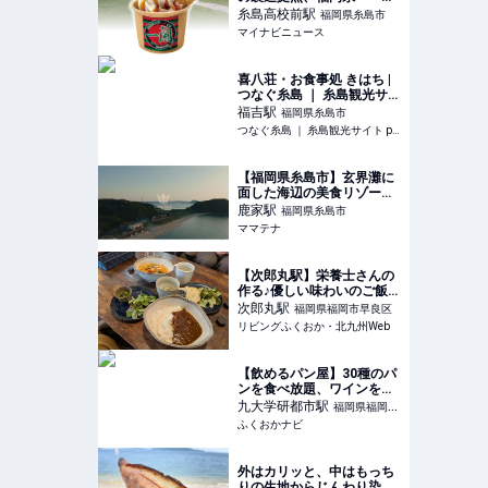
の森 糸島」限定で特製ソフ
糸島高校前
駅
福岡県糸島市
トクリームを提供 - 糸島産
マイナビニュース
のはちみつと醤油を使用
喜八荘・お食事処 きはち |
つなぐ糸島 ｜ 糸島観光サイ
ト produced by 糸島市観光
福吉
駅
福岡県糸島市
協会
つなぐ糸島 ｜ 糸島観光サイト produced by 糸島市観光協会
【福岡県糸島市】玄界灘に
面した海辺の美食リゾート
「THE SHIKAKA」玄海国
鹿家
駅
福岡県糸島市
定公園内にオープン | ママ
ママテナ
テナ
【次郎丸駅】栄養士さんの
作る♪優しい味わいのご飯で
体も心も元気に！
次郎丸
駅
福岡県福岡市早良区
リビングふくおか・北九州Web
【飲めるパン屋】30種のパ
ンを食べ放題、ワインを飲
み放題リピート必至のコス
九大学研都市
駅
福岡県福岡市
パ最強ランチビュッフェ |
ふくおかナビ
西区
ふくおかナビ
外はカリッと、中はもっち
りの生地からじんわり染み