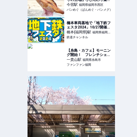
出す明太バターがやみつき
今宿
駅
福岡県福岡市西区
になる！人気No.1の明太フ
パンめぐ（ぱんめぐ・パンメグ）
ランス【KEIZO BAKERY/
福岡・今宿】
橋本車両基地で「地下鉄フ
ェスタ2024」10/27開催
当日限定で七隈線が地上を
橋本(福岡県)
駅
福岡県福岡市
走る（福岡県福岡市） | 鉄
鉄道チャンネル
西区
道ニュース | 鉄道チャンネ
ル
【糸島・カフェ】モーニン
グ開始！ フレンチシェフ
特製「エッグベネディク
一貴山
駅
福岡県糸島市
ト」を提供 | ファンファン
ファンファン福岡
福岡