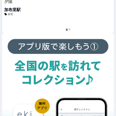
夕陽
加布里駅
自宅
9