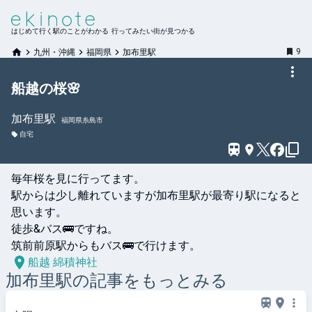
はじめて行く駅のことがわかる 行ってみたい街が見つかる
9
九州・沖縄
福岡県
加布里駅
船越の桜🌸
加布里
駅
福岡県糸島市
自宅
毎年桜を見に行ってます。

駅からは少し離れていますが加布里駅が最寄り駅になると
思います。

徒歩&バス🚌ですね。

筑前前原駅からもバス🚌で行けます。
船越 綿積神社
加布里
駅の記事をもっとみる