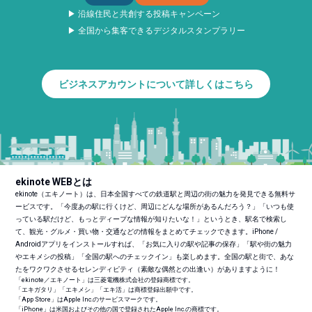
▶ 沿線住民と共創する投稿キャンペーン
▶ 全国から集客できるデジタルスタンプラリー
ビジネスアカウントについて詳しくはこちら
ekinote WEBとは
ekinote（エキノート）は、日本全国すべての鉄道駅と周辺の街の魅力を発見できる無料サ
ービスです。「今度あの駅に行くけど、周辺にどんな場所があるんだろう？」「いつも使
っている駅だけど、もっとディープな情報が知りたいな！」というとき、駅名で検索し
て、観光・グルメ・買い物・交通などの情報をまとめてチェックできます。iPhone /
Androidアプリをインストールすれば、「お気に入りの駅や記事の保存」「駅や街の魅力
やエキメシの投稿」「全国の駅へのチェックイン」も楽しめます。全国の駅と街で、あな
たをワクワクさせるセレンディピティ（素敵な偶然との出逢い）がありますように！
「ekinote／エキノート」は三菱電機株式会社の登録商標です。
「エキガタリ」「エキメシ」「エキ活」は商標登録出願中です。
「App Store」はApple Inc.のサービスマークです。
「iPhone」は米国およびその他の国で登録されたApple Inc.の商標です。