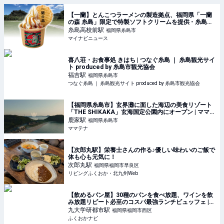
【一蘭】とんこつラーメンの製造拠点、福岡県「一蘭
の森 糸島」限定で特製ソフトクリームを提供 - 糸島産
のはちみつと醤油を使用
糸島高校前
駅
福岡県糸島市
マイナビニュース
喜八荘・お食事処 きはち | つなぐ糸島 ｜ 糸島観光サイ
ト produced by 糸島市観光協会
福吉
駅
福岡県糸島市
つなぐ糸島 ｜ 糸島観光サイト produced by 糸島市観光協会
【福岡県糸島市】玄界灘に面した海辺の美食リゾート
「THE SHIKAKA」玄海国定公園内にオープン | ママテ
ナ
鹿家
駅
福岡県糸島市
ママテナ
【次郎丸駅】栄養士さんの作る♪優しい味わいのご飯で
体も心も元気に！
次郎丸
駅
福岡県福岡市早良区
リビングふくおか・北九州Web
【飲めるパン屋】30種のパンを食べ放題、ワインを飲
み放題リピート必至のコスパ最強ランチビュッフェ |
ふくおかナビ
九大学研都市
駅
福岡県福岡市西区
ふくおかナビ