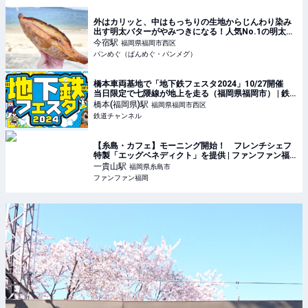
外はカリッと、中はもっちりの生地からじんわり染み
出す明太バターがやみつきになる！人気No.1の明太フ
ランス【KEIZO BAKERY/福岡・今宿】
今宿
駅
福岡県福岡市西区
パンめぐ（ぱんめぐ・パンメグ）
橋本車両基地で「地下鉄フェスタ2024」10/27開催
当日限定で七隈線が地上を走る（福岡県福岡市） | 鉄
道ニュース | 鉄道チャンネル
橋本(福岡県)
駅
福岡県福岡市西区
鉄道チャンネル
【糸島・カフェ】モーニング開始！ フレンチシェフ
特製「エッグベネディクト」を提供 | ファンファン福
岡
一貴山
駅
福岡県糸島市
ファンファン福岡