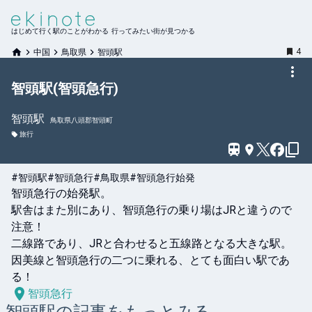
はじめて行く駅のことがわかる 行ってみたい街が見つかる
4
中国
鳥取県
智頭駅
智頭駅(智頭急行)
智頭
駅
鳥取県八頭郡智頭町
旅行
#智頭駅
#智頭急行
#鳥取県
#智頭急行始発
智頭急行の始発駅。

駅舎はまた別にあり、智頭急行の乗り場はJRと違うので
注意！

二線路であり、JRと合わせると五線路となる大きな駅。

因美線と智頭急行の二つに乗れる、とても面白い駅であ
る！
智頭急行