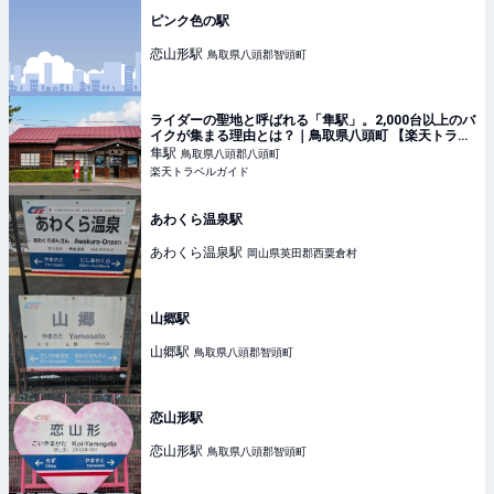
ピンク色の駅
恋山形
駅
鳥取県八頭郡智頭町
ライダーの聖地と呼ばれる「隼駅」。2,000台以上のバ
イクが集まる理由とは？｜鳥取県八頭町 【楽天トラベ
ル】
隼
駅
鳥取県八頭郡八頭町
楽天トラベルガイド
あわくら温泉駅
あわくら温泉
駅
岡山県英田郡西粟倉村
山郷駅
山郷
駅
鳥取県八頭郡智頭町
恋山形駅
恋山形
駅
鳥取県八頭郡智頭町