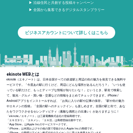
▶ 沿線住民と共創する投稿キャンペーン
▶ 全国から集客できるデジタルスタンプラリー
ビジネスアカウントについて詳しくはこちら
ekinote WEBとは
ekinote（エキノート）は、日本全国すべての鉄道駅と周辺の街の魅力を発見できる無料サ
ービスです。「今度あの駅に行くけど、周辺にどんな場所があるんだろう？」「いつも使
っている駅だけど、もっとディープな情報が知りたいな！」というとき、駅名で検索し
て、観光・グルメ・買い物・交通などの情報をまとめてチェックできます。iPhone /
Androidアプリをインストールすれば、「お気に入りの駅や記事の保存」「駅や街の魅力
やエキメシの投稿」「全国の駅へのチェックイン」も楽しめます。全国の駅と街で、あな
たをワクワクさせるセレンディピティ（素敵な偶然との出逢い）がありますように！
「ekinote／エキノート」は三菱電機株式会社の登録商標です。
「エキガタリ」「エキメシ」「エキ活」は商標登録出願中です。
「App Store」はApple Inc.のサービスマークです。
「iPhone」は米国およびその他の国で登録されたApple Inc.の商標です。
「iPhone」の商標はアイホン株式会社のライセンスに基づき使用されています。