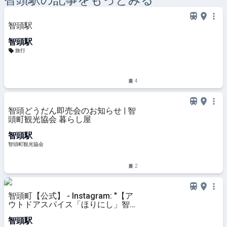
智頭
駅の記事をもっとみる
智頭駅
智頭駅
旅行
4
智頭どうだん即売会のお知らせ | 智
頭町観光協会 暮らし屋
智頭駅
智頭町観光協会
2
智頭町【公式】 - Instagram: "【ア
ウトドアスパイス「ほりにし」智頭
町オリジナルラベル登場！】 こん
智頭駅
にちは！智頭町役場の中の人です。