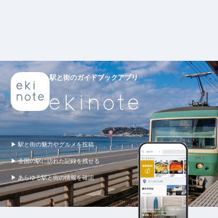
駅と街のガイドブックアプリ
▶ 駅と街の魅力やグルメを投稿
▶ 全国の駅に訪れた記録を残せる
▶ あらゆる駅と街の情報を確認