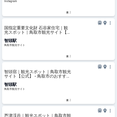
今回は、大人気アウトドアスパイス
Instagram
の「ほりにし」から
2
国指定重要文化財 石谷家住宅｜観
光スポット｜鳥取市観光サイト【公
式】 - 鳥取市のおすすめ観光・旅行
智頭駅
情報
鳥取市観光サイト
2
智頭宿｜観光スポット｜鳥取市観光
サイト【公式】 - 鳥取市のおすすめ
観光・旅行情報
智頭駅
鳥取市観光サイト
2
芦津渓谷｜観光スポット｜鳥取市観