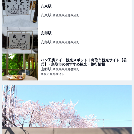
八東駅
八東
駅
鳥取県八頭郡八頭町
安部駅
安部
駅
鳥取県八頭郡八頭町
パン工房アイ｜観光スポット｜鳥取市観光サイト【公
式】 - 鳥取市のおすすめ観光・旅行情報
山郷
駅
鳥取県八頭郡智頭町
鳥取市観光サイト