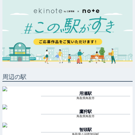
周辺の駅
用瀬
駅
鳥取県鳥取市
鷹狩
駅
鳥取県鳥取市
智頭
駅
鳥取県八頭郡智頭町