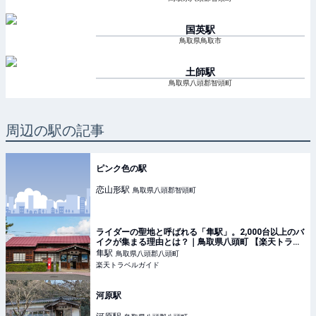
国英
駅
鳥取県鳥取市
土師
駅
鳥取県八頭郡智頭町
周辺の駅の記事
ピンク色の駅
恋山形
駅
鳥取県八頭郡智頭町
ライダーの聖地と呼ばれる「隼駅」。2,000台以上のバ
イクが集まる理由とは？｜鳥取県八頭町 【楽天トラベ
ル】
隼
駅
鳥取県八頭郡八頭町
楽天トラベルガイド
河原駅