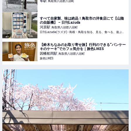
隼
駅
鳥取県八頭郡八頭町
すべて自家製、味は絶品！鳥取市の洋食店にて【山陰
の自販機】 – 日刊Lazuda
河原
駅
鳥取県八頭郡八頭町
日刊Lazuda(ラズダ) - 島根・鳥取を知る、見る、食べる、遊ぶ、暮らすWebマガジン
【鈴木ちなみのお取り寄せ旅】行列のできる“パンケー
キのケーキ”でカフェ気分を｜旅色LIKES
因幡船岡
駅
鳥取県八頭郡八頭町
旅色LIKES