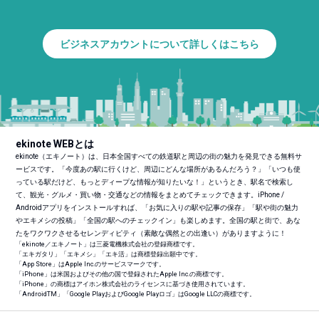
ビジネスアカウントについて詳しくはこちら
ekinote WEBとは
ekinote（エキノート）は、日本全国すべての鉄道駅と周辺の街の魅力を発見できる無料サ
ービスです。「今度あの駅に行くけど、周辺にどんな場所があるんだろう？」「いつも使
っている駅だけど、もっとディープな情報が知りたいな！」というとき、駅名で検索し
て、観光・グルメ・買い物・交通などの情報をまとめてチェックできます。iPhone /
Androidアプリをインストールすれば、「お気に入りの駅や記事の保存」「駅や街の魅力
やエキメシの投稿」「全国の駅へのチェックイン」も楽しめます。全国の駅と街で、あな
たをワクワクさせるセレンディピティ（素敵な偶然との出逢い）がありますように！
「ekinote／エキノート」は三菱電機株式会社の登録商標です。
「エキガタリ」「エキメシ」「エキ活」は商標登録出願中です。
「App Store」はApple Inc.のサービスマークです。
「iPhone」は米国およびその他の国で登録されたApple Inc.の商標です。
「iPhone」の商標はアイホン株式会社のライセンスに基づき使用されています。
「Android
TM
」「Google PlayおよびGoogle Playロゴ」はGoogle LLCの商標です。