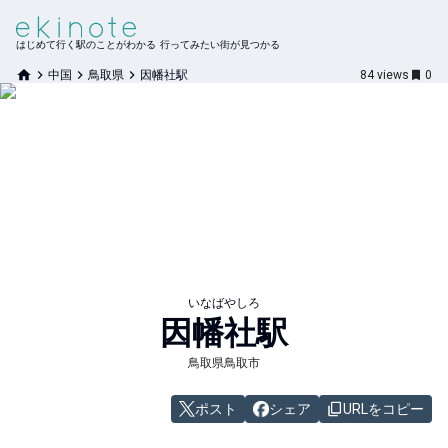
はじめて行く駅のことがわかる 行ってみたい街が見つかる
中国
鳥取県
因幡社駅
84
views
0
いなばやしろ
因幡社
駅
鳥取県鳥取市
ポスト
シェア
URLをコピー