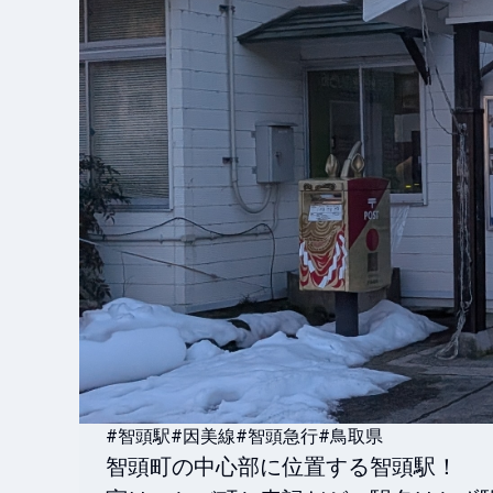
#智頭駅
#因美線
#智頭急行
#鳥取県
智頭町の中心部に位置する智頭駅！
