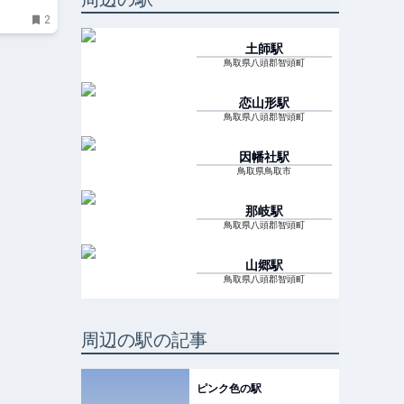
2
土師
駅
鳥取県八頭郡智頭町
恋山形
駅
鳥取県八頭郡智頭町
因幡社
駅
鳥取県鳥取市
那岐
駅
鳥取県八頭郡智頭町
山郷
駅
鳥取県八頭郡智頭町
周辺の駅の記事
ピンク色の駅