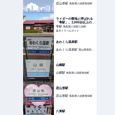
恋山形
駅
鳥取県八頭郡智頭町
ライダーの聖地と呼ばれる
「隼駅」。2,000台以上の
バイクが集まる理由とは？
隼
駅
鳥取県八頭郡八頭町
｜鳥取県八頭町 【楽天トラ
楽天トラベルガイド
ベル】
あわくら温泉駅
あわくら温泉
駅
岡山県英田郡
西粟倉村
山郷駅
山郷
駅
鳥取県八頭郡智頭町
恋山形駅
恋山形
駅
鳥取県八頭郡智頭町
八東駅