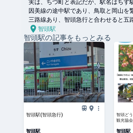
実は、ちづ町と表記だが、駅名はちず駅
因美線の途中駅であり、鳥取と岡山を繋
三路線あり、智頭急行と合わせると五
智頭駅
智頭
駅の記事をもっとみる
智頭駅(智頭急行)
智頭どう
観光協会
智頭駅
智頭駅