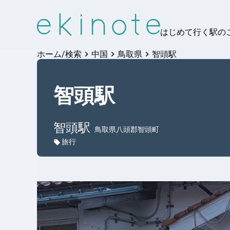
はじめて行く駅の
ホーム/検索
中国
鳥取県
智頭駅
智頭駅
智頭
駅
鳥取県八頭郡智頭町
旅行