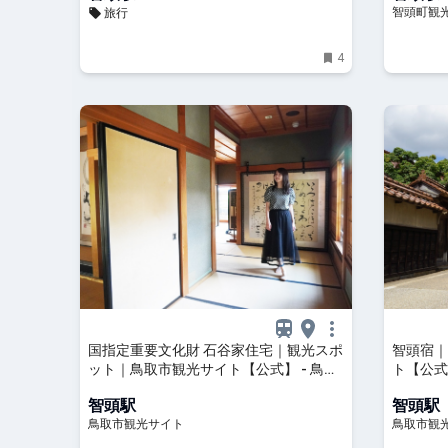
智頭町観
旅行
4
国指定重要文化財 石谷家住宅｜観光スポ
智頭宿｜
ット｜鳥取市観光サイト【公式】 - 鳥取
ト【公式
市のおすすめ観光・旅行情報
行情報
智頭駅
智頭駅
鳥取市観光サイト
鳥取市観