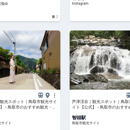
光協会
Instagram
トドアスパイスの「ほりにし」
2
観光スポット｜鳥取市観光サイ
芦津渓谷｜観光スポット｜鳥取
】 - 鳥取市のおすすめ観光・旅
イト【公式】 - 鳥取市のおすす
旅行情報
智頭駅
光サイト
鳥取市観光サイト