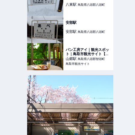
八東
駅
鳥取県八頭郡八頭町
安部駅
安部
駅
鳥取県八頭郡八頭町
パン工房アイ｜観光スポッ
ト｜鳥取市観光サイト【公
式】 - 鳥取市のおすすめ観
山郷
駅
鳥取県八頭郡智頭町
光・旅行情報
鳥取市観光サイト