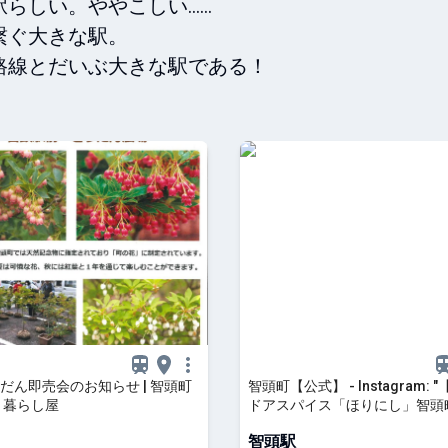
らしい。ややこしい……

ぐ大きな駅。

路線とだいぶ大きな駅である！
だん即売会のお知らせ | 智頭町
智頭町【公式】 - Instagram: 
 暮らし屋
ドアスパイス「ほりにし」智頭
ナルラベル登場！】 こんにちは！智頭町
智頭駅
役場の中の人です。 今回は、大人気アウ