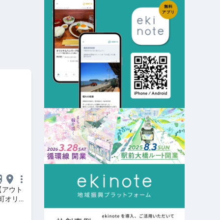
"【アウト
町オリジ