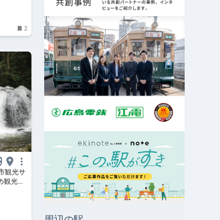
から
2
市観光サ
め観光・
周辺の駅