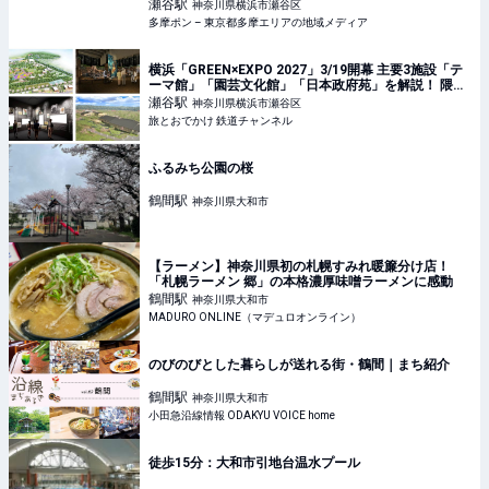
も発表 – 多摩ポン
瀬谷
駅
神奈川県横浜市瀬谷区
多摩ポン – 東京都多摩エリアの地域メディア
横浜「GREEN×EXPO 2027」3/19開幕 主要3施設「テ
ーマ館」「園芸文化館」「日本政府苑」を解説！ 隈研
吾×杉山央が描く未来とは | 旅とおでかけ 鉄道チャンネ
瀬谷
駅
神奈川県横浜市瀬谷区
ル
旅とおでかけ 鉄道チャンネル
ふるみち公園の桜
鶴間
駅
神奈川県大和市
【ラーメン】神奈川県初の札幌すみれ暖簾分け店！
「札幌ラーメン 郷」の本格濃厚味噌ラーメンに感動
鶴間
駅
神奈川県大和市
MADURO ONLINE（マデュロオンライン）
のびのびとした暮らしが送れる街・鶴間｜まち紹介
鶴間
駅
神奈川県大和市
小田急沿線情報 ODAKYU VOICE home
徒歩15分：大和市引地台温水プール