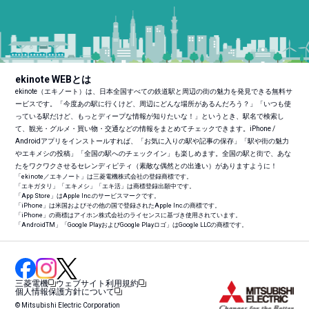
ekinote WEBとは
ekinote（エキノート）は、日本全国すべての鉄道駅と周辺の街の魅力を発見できる無料サ
ービスです。「今度あの駅に行くけど、周辺にどんな場所があるんだろう？」「いつも使
っている駅だけど、もっとディープな情報が知りたいな！」というとき、駅名で検索し
て、観光・グルメ・買い物・交通などの情報をまとめてチェックできます。iPhone /
Androidアプリをインストールすれば、「お気に入りの駅や記事の保存」「駅や街の魅力
やエキメシの投稿」「全国の駅へのチェックイン」も楽しめます。全国の駅と街で、あな
たをワクワクさせるセレンディピティ（素敵な偶然との出逢い）がありますように！
「ekinote／エキノート」は三菱電機株式会社の登録商標です。
「エキガタリ」「エキメシ」「エキ活」は商標登録出願中です。
「App Store」はApple Inc.のサービスマークです。
「iPhone」は米国およびその他の国で登録されたApple Inc.の商標です。
「iPhone」の商標はアイホン株式会社のライセンスに基づき使用されています。
「Android
TM
」「Google PlayおよびGoogle Playロゴ」はGoogle LLCの商標です。
三菱電機
ウェブサイト利用規約
個人情報保護方針について
© Mitsubishi Electric Corporation