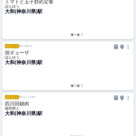
トマトと玉子炒め定食
ぽんゆう
大和(神奈川県)駅
4
0
駅から80 m
エキメシ！
焼ギョーザ
ぽんゆう
大和(神奈川県)駅
3
0
駅から1.12 km
エキメシ！
四川回鍋肉
揚州商人
大和(神奈川県)駅