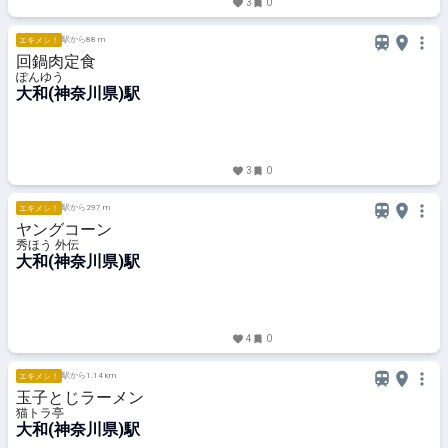
3
0
駅から88 m
エキメシ！
回鍋肉定食
ぽんゆう
大和(神奈川県)駅
3
0
駅から297 m
エキメシ！
ヤングコーン
秀ほう 外伝
大和(神奈川県)駅
4
0
駅から1.14 km
エキメシ！
玉子とじラーメン
猫トラ亭
大和(神奈川県)駅