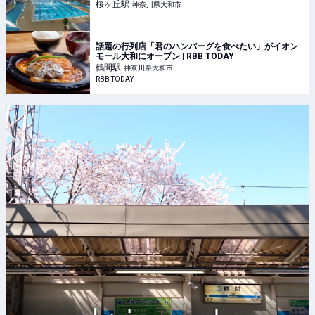
桜ヶ丘
駅
神奈川県大和市
話題の行列店「君のハンバーグを食べたい」がイオン
モール大和にオープン | RBB TODAY
鶴間
駅
神奈川県大和市
RBB TODAY