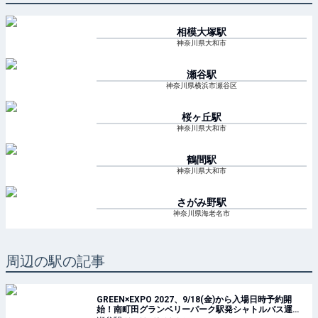
相模大塚
駅
神奈川県大和市
瀬谷
駅
神奈川県横浜市瀬谷区
桜ヶ丘
駅
神奈川県大和市
鶴間
駅
神奈川県大和市
さがみ野
駅
神奈川県海老名市
周辺の駅の記事
GREEN×EXPO 2027、9/18(金)から入場日時予約開
始！南町田グランベリーパーク駅発シャトルバス運賃