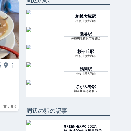
周辺の駅
相模大塚
駅
神奈川県大和市
瀬谷
駅
神奈川県横浜市瀬谷区
桜ヶ丘
駅
神奈川県大和市
鶴間
駅
神奈川県大和市
さがみ野
駅
神奈川県海老名市
5
0
周辺の駅の記事
GREEN×EXPO 2027、
9/18(金)から入場日時予約