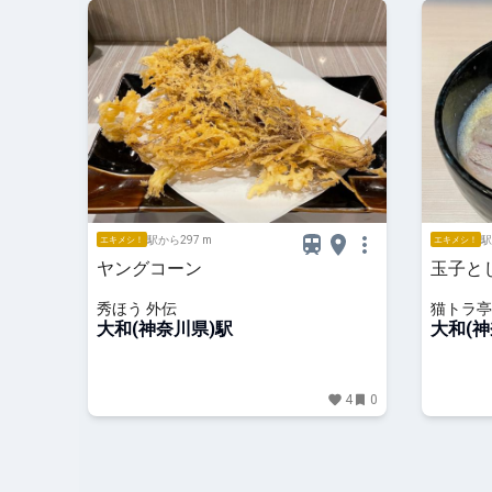
駅から297 m
駅
エキメシ！
エキメシ！
ヤングコーン
玉子と
秀ほう 外伝
猫トラ亭
大和(神奈川県)駅
大和(神
4
0