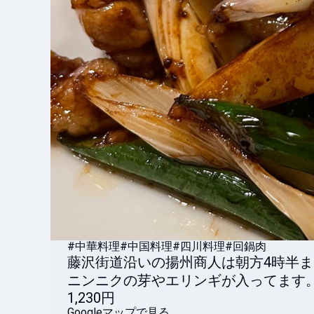
#中華料理
#中国料理
#四川料理
#回鍋肉
藤沢街道沿いの揚州商人は朝方4時半
ニンニクの芽やエリンギが入ってます
1,230円
Googleマップで見る