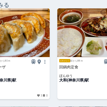
みる
から80 m
駅から88 m
エキメシ！
ーザ
回鍋肉定食
ぽんゆう
奈川県)駅
大和(神奈川県)駅
3
0