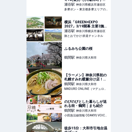
開始！南町田グランベリー
瀬谷
駅
神奈川県横浜市瀬谷区
パーク駅発シャトルバス運
多摩ポン – 東京都多摩エリアの地域メディア
賃も発表 – 多摩ポン
横浜「GREEN×EXPO
2027」3/19開幕 主要3施設
「テーマ館」「園芸文化
瀬谷
駅
神奈川県横浜市瀬谷区
館」「日本政府苑」を解
旅とおでかけ 鉄道チャンネル
説！ 隈研吾×杉山央が描く
未来とは | 旅とおでかけ 鉄
道チャンネル
ふるみち公園の桜
鶴間
駅
神奈川県大和市
【ラーメン】神奈川県初の
札幌すみれ暖簾分け店！
「札幌ラーメン 郷」の本格
鶴間
駅
神奈川県大和市
濃厚味噌ラーメンに感動
MADURO ONLINE（マデュロオンライン）
のびのびとした暮らしが送
れる街・鶴間｜まち紹介
鶴間
駅
神奈川県大和市
小田急沿線情報 ODAKYU VOICE home
徒歩15分：大和市引地台温