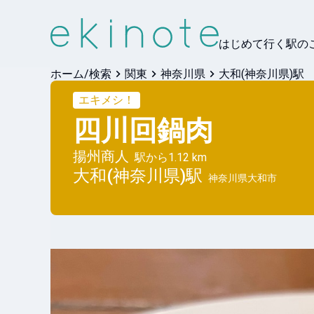
はじめて行く駅の
ホーム/検索
関東
神奈川県
大和(神奈川県)駅
エキメシ！
四川回鍋肉
揚州商人
駅から
1.12 km
大和(神奈川県)
駅
神奈川県大和市