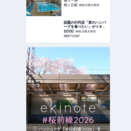
水プール
桜ヶ丘
駅
神奈川県大和市
話題の行列店「君のハンバ
ーグを食べたい」がイオン
モール大和にオープン |
鶴間
駅
神奈川県大和市
RBB TODAY
RBB TODAY