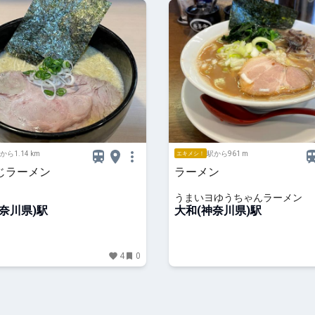
から1.14 km
駅から961 m
エキメシ！
じラーメン
ラーメン
うまいヨゆうちゃんラーメン
奈川県)駅
大和(神奈川県)駅
4
0