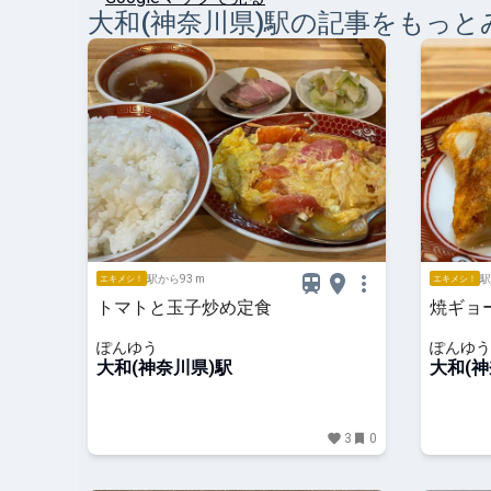
大和(神奈川県)
駅の記事をもっと
駅から93 m
駅
エキメシ！
エキメシ！
トマトと玉子炒め定食
焼ギョ
ぽんゆう
ぽんゆう
大和(神奈川県)駅
大和(神
3
0