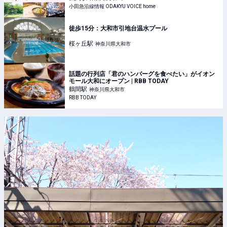
小田急沿線情報 ODAKYU VOICE home
徒歩15分：大和市引地台温水プール
桜ヶ丘
駅
神奈川県大和市
話題の行列店「君のハンバーグを食べたい」がイオン
モール大和にオープン | RBB TODAY
鶴間
駅
神奈川県大和市
RBB TODAY