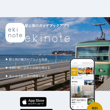
駅と街のガイドブックアプリ
▶ 駅と街の魅力やグルメを投稿
▶ 全国の駅に訪れた記録を残せる
▶ あらゆる駅と街の情報を確認