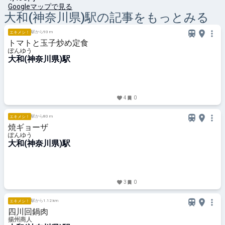
Googleマップで見る
大和(神奈川県)
駅の記事をもっとみる
駅から93 m
エキメシ！
トマトと玉子炒め定食
ぽんゆう
大和(神奈川県)駅
4
0
駅から80 m
エキメシ！
焼ギョーザ
ぽんゆう
大和(神奈川県)駅
3
0
駅から1.12 km
エキメシ！
四川回鍋肉
揚州商人