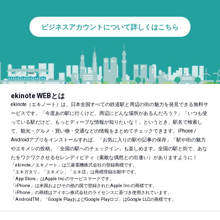
ビジネスアカウントについて詳しくはこちら
ekinote WEBとは
ekinote（エキノート）は、日本全国すべての鉄道駅と周辺の街の魅力を発見できる無料サ
ービスです。「今度あの駅に行くけど、周辺にどんな場所があるんだろう？」「いつも使
っている駅だけど、もっとディープな情報が知りたいな！」というとき、駅名で検索し
て、観光・グルメ・買い物・交通などの情報をまとめてチェックできます。iPhone /
Androidアプリをインストールすれば、「お気に入りの駅や記事の保存」「駅や街の魅力
やエキメシの投稿」「全国の駅へのチェックイン」も楽しめます。全国の駅と街で、あな
たをワクワクさせるセレンディピティ（素敵な偶然との出逢い）がありますように！
「ekinote／エキノート」は三菱電機株式会社の登録商標です。
「エキガタリ」「エキメシ」「エキ活」は商標登録出願中です。
「App Store」はApple Inc.のサービスマークです。
「iPhone」は米国およびその他の国で登録されたApple Inc.の商標です。
「iPhone」の商標はアイホン株式会社のライセンスに基づき使用されています。
「Android
TM
」「Google PlayおよびGoogle Playロゴ」はGoogle LLCの商標です。