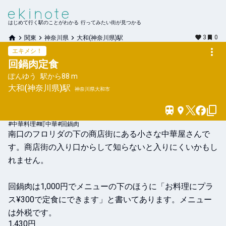
はじめて行く駅のことがわかる 行ってみたい街が見つかる
3
0
関東
神奈川県
大和(神奈川県)駅
エキメシ！
回鍋肉定食
ぽんゆう
駅から
88 m
大和(神奈川県)
駅
神奈川県大和市
#中華料理
#町中華
#回鍋肉
南口のフロリダの下の商店街にある小さな中華屋さんで
す。商店街の入り口からして知らないと入りにくいかもし
れません。

回鍋肉は1,000円でメニューの下のほうに「お料理にプラ
ス¥300で定食にできます」と書いてあります。メニュー
は外税です。
1,430円