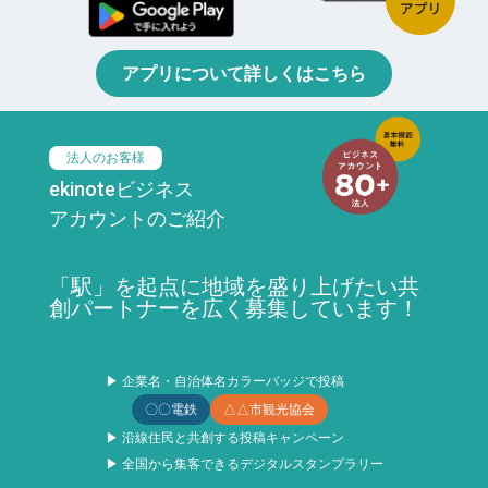
アプリについて詳しくはこちら
法人のお客様
ekinoteビジネス
アカウントのご紹介
「駅」を起点に地域を盛り上げたい共
創パートナーを広く募集しています！
▶ 企業名・自治体名カラーバッジで投稿
〇〇電鉄
△△市観光協会
▶ 沿線住民と共創する投稿キャンペーン
▶ 全国から集客できるデジタルスタンプラリー