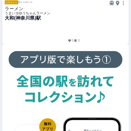
駅から961 m
エキメシ！
ラーメン
うまいヨゆうちゃんラーメン
大和(神奈川県)駅
5
0