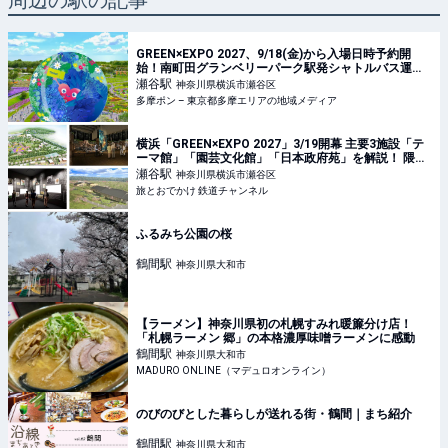
周辺の駅の記事
GREEN×EXPO 2027、9/18(金)から入場日時予約開
始！南町田グランベリーパーク駅発シャトルバス運賃
も発表 – 多摩ポン
瀬谷
駅
神奈川県横浜市瀬谷区
多摩ポン – 東京都多摩エリアの地域メディア
横浜「GREEN×EXPO 2027」3/19開幕 主要3施設「テ
ーマ館」「園芸文化館」「日本政府苑」を解説！ 隈研
吾×杉山央が描く未来とは | 旅とおでかけ 鉄道チャンネ
瀬谷
駅
神奈川県横浜市瀬谷区
ル
旅とおでかけ 鉄道チャンネル
ふるみち公園の桜
鶴間
駅
神奈川県大和市
【ラーメン】神奈川県初の札幌すみれ暖簾分け店！
「札幌ラーメン 郷」の本格濃厚味噌ラーメンに感動
鶴間
駅
神奈川県大和市
MADURO ONLINE（マデュロオンライン）
のびのびとした暮らしが送れる街・鶴間｜まち紹介
鶴間
駅
神奈川県大和市