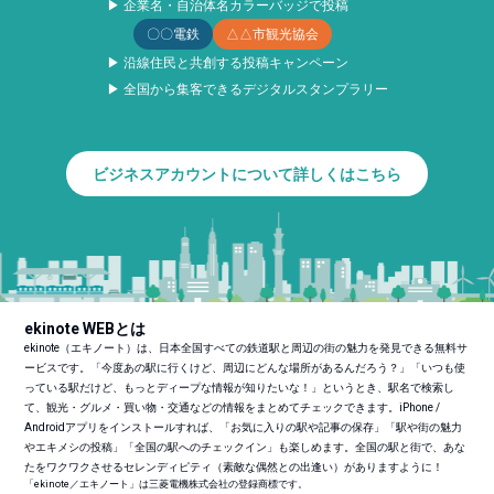
▶ 企業名・自治体名カラーバッジで投稿
〇〇電鉄
△△市観光協会
▶ 沿線住民と共創する投稿キャンペーン
▶ 全国から集客できるデジタルスタンプラリー
ビジネスアカウントについて詳しくはこちら
ekinote WEBとは
ekinote（エキノート）は、日本全国すべての鉄道駅と周辺の街の魅力を発見できる無料サ
ービスです。「今度あの駅に行くけど、周辺にどんな場所があるんだろう？」「いつも使
っている駅だけど、もっとディープな情報が知りたいな！」というとき、駅名で検索し
て、観光・グルメ・買い物・交通などの情報をまとめてチェックできます。iPhone /
Androidアプリをインストールすれば、「お気に入りの駅や記事の保存」「駅や街の魅力
やエキメシの投稿」「全国の駅へのチェックイン」も楽しめます。全国の駅と街で、あな
たをワクワクさせるセレンディピティ（素敵な偶然との出逢い）がありますように！
「ekinote／エキノート」は三菱電機株式会社の登録商標です。