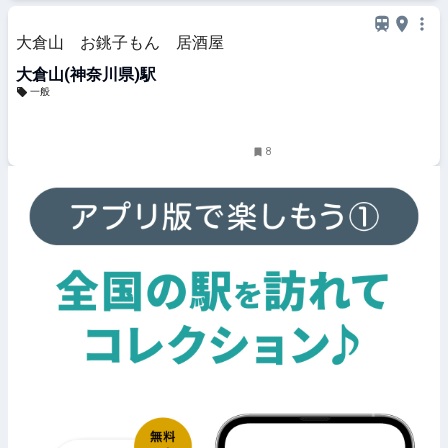
大倉山 お銚子もん 居酒屋
大倉山(神奈川県)駅
一般
8