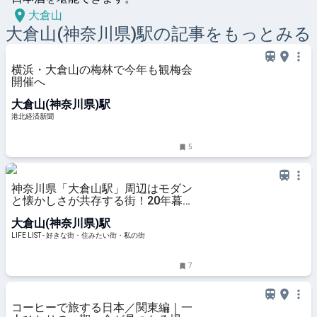
大倉山
大倉山(神奈川県)
駅の記事をもっとみる
横浜・大倉山の梅林で今年も観梅会
開催へ
大倉山(神奈川県)駅
港北経済新聞
5
神奈川県「大倉山駅」周辺はモダン
と懐かしさが共存する街！20年暮
らす私が住みやすさを紹介 - LIFE
大倉山(神奈川県)駅
LIST - 好きな街・住みたい街・私の
街
LIFE LIST - 好きな街・住みたい街・私の街
7
コーヒーで旅する日本／関東編｜一