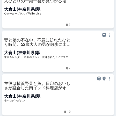
人ひとりの一期一会が見つかる場所
に。すてきな出合いから生まれた
大倉山(神奈川県)駅
「ichigoichie」｜ウォーカープラ
ス
ウォーカープラス（Walkerplus）
7
妻と娘の不在中、不意に訪れたひと
り時間。52歳大人の男が散歩に出
かけたら、意外な出会いが…
大倉山(神奈川県)駅
東京カレンダー | 最新のグルメ、洗練されたライフスタ
イル情報
7
主役は横浜野菜と魚。日印のおいし
さが融合した南インド料理店がオー
プン | 食べログマガジン
大倉山(神奈川県)駅
食べログマガジン
10