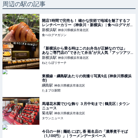
周辺の駅の記事
開店1時間で完売も！ 確かな技術で地域を魅了するフ
レンチベーカリー（神奈川・新横浜） | 食べログマガ
ジン
新横浜
駅
神奈川県横浜市港北区
食べログマガジン
「新横浜から乗る時はこのお弁当が正解なのでは」
あなご専門店の“できたて弁当”が大人気「アッツアツ
のホックホク」「ひっくり返るくらい美味しかった」
新横浜
駅
神奈川県横浜市港北区
（1/3） | グルメ ねとらぼリサーチ
ねとらぼリサーチ
東横線・綱島駅あたりの街撮り写真9点 (神奈川県横浜
市)
綱島
駅
神奈川県横浜市港北区
たまプロ新聞
馬場花木園でひな飾り ３月中旬まで | 鶴見区 | タウン
ニュース
菊名
駅
神奈川県横浜市港北区
タウンニュース
今日の一杯 | 麺処 にぼし香 菊名店の「濃厚煮干そば
（1,100円）」 | ラーメンデータベース