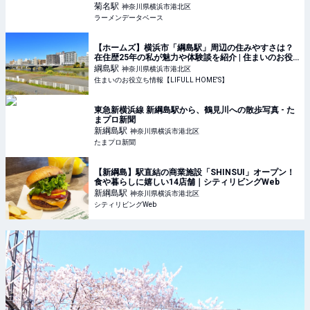
菊名
駅
神奈川県横浜市港北区
ラーメンデータベース
【ホームズ】横浜市「綱島駅」周辺の住みやすさは？
在住歴25年の私が魅力や体験談を紹介 | 住まいのお役
立ち情報
綱島
駅
神奈川県横浜市港北区
住まいのお役立ち情報【LIFULL HOME'S】
東急新横浜線 新綱島駅から、鶴見川への散歩写真 - た
まプロ新聞
新綱島
駅
神奈川県横浜市港北区
たまプロ新聞
【新綱島】駅直結の商業施設「SHINSUI」オープン！
食や暮らしに嬉しい14店舗｜シティリビングWeb
新綱島
駅
神奈川県横浜市港北区
シティリビングWeb