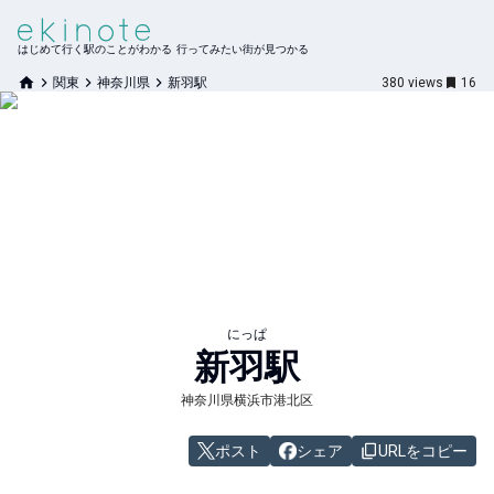
はじめて行く駅のことがわかる 行ってみたい街が見つかる
関東
神奈川県
新羽駅
380
views
16
にっぱ
新羽
駅
神奈川県横浜市港北区
ポスト
シェア
URLをコピー