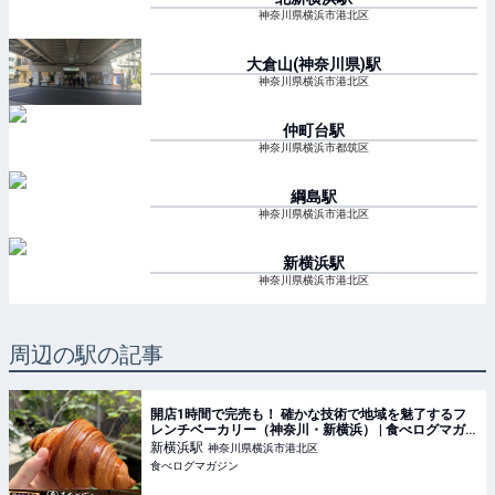
神奈川県横浜市港北区
大倉山(神奈川県)
駅
神奈川県横浜市港北区
仲町台
駅
神奈川県横浜市都筑区
綱島
駅
神奈川県横浜市港北区
新横浜
駅
神奈川県横浜市港北区
周辺の駅の記事
開店1時間で完売も！ 確かな技術で地域を魅了するフ
レンチベーカリー（神奈川・新横浜） | 食べログマガ
ジン
新横浜
駅
神奈川県横浜市港北区
食べログマガジン