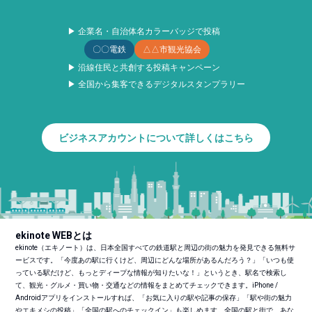
▶ 企業名・自治体名カラーバッジで投稿
〇〇電鉄
△△市観光協会
▶ 沿線住民と共創する投稿キャンペーン
▶ 全国から集客できるデジタルスタンプラリー
ビジネスアカウントについて詳しくはこちら
ekinote WEBとは
ekinote（エキノート）は、日本全国すべての鉄道駅と周辺の街の魅力を発見できる無料サ
ービスです。「今度あの駅に行くけど、周辺にどんな場所があるんだろう？」「いつも使
っている駅だけど、もっとディープな情報が知りたいな！」というとき、駅名で検索し
て、観光・グルメ・買い物・交通などの情報をまとめてチェックできます。iPhone /
Androidアプリをインストールすれば、「お気に入りの駅や記事の保存」「駅や街の魅力
やエキメシの投稿」「全国の駅へのチェックイン」も楽しめます。全国の駅と街で、あな