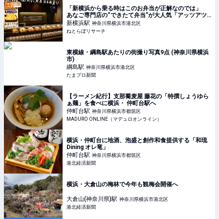
「新横浜から乗る時はこのお弁当が正解なのでは」
あなご専門店の“できたて弁当”が大人気「アッツアツ
のホックホク」「ひっくり返るくらい美味しかった」
新横浜
駅
神奈川県横浜市港北区
（1/3） | グルメ ねとらぼリサーチ
ねとらぼリサーチ
東横線・綱島駅あたりの街撮り写真9点 (神奈川県横浜
市)
綱島
駅
神奈川県横浜市港北区
たまプロ新聞
【ラーメン紀行】支那蕎麦屋 藤花の「特撰しょうゆら
ぁ麺」を食べに横浜・ 仲町台駅へ
仲町台
駅
神奈川県横浜市都筑区
MADURO ONLINE（マデュロオンライン）
横浜・仲町台に地酒、泡盛と創作和食提供する「和琉
Dining オレ竜」
仲町台
駅
神奈川県横浜市都筑区
港北経済新聞
横浜・大倉山の梅林で今年も観梅会開催へ
大倉山(神奈川県)
駅
神奈川県横浜市港北区
港北経済新聞