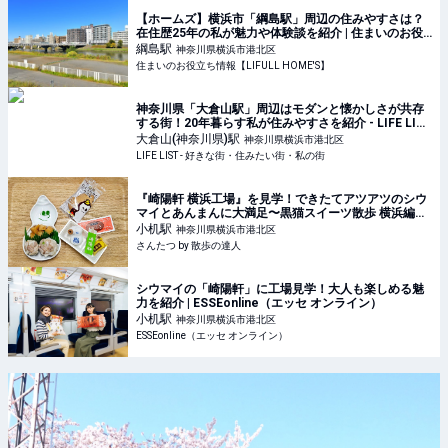
【ホームズ】横浜市「綱島駅」周辺の住みやすさは？
在住歴25年の私が魅力や体験談を紹介 | 住まいのお役
立ち情報
綱島
駅
神奈川県横浜市港北区
住まいのお役立ち情報【LIFULL HOME'S】
神奈川県「大倉山駅」周辺はモダンと懐かしさが共存
する街！20年暮らす私が住みやすさを紹介 - LIFE LIST
- 好きな街・住みたい街・私の街
大倉山(神奈川県)
駅
神奈川県横浜市港北区
LIFE LIST - 好きな街・住みたい街・私の街
『崎陽軒 横浜工場』を見学！できたてアツアツのシウ
マイとあんまんに大満足〜黒猫スイーツ散歩 横浜編
⑧〜｜さんたつ by 散歩の達人
小机
駅
神奈川県横浜市港北区
さんたつ by 散歩の達人
シウマイの「崎陽軒」に工場見学！大人も楽しめる魅
力を紹介 | ESSEonline（エッセ オンライン）
小机
駅
神奈川県横浜市港北区
ESSEonline（エッセ オンライン）