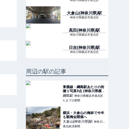
神奈川県横浜市港北区
大倉山(神奈川県)
駅
神奈川県横浜市港北区
高田(神奈川県)
駅
神奈川県横浜市港北区
日吉(神奈川県)
駅
神奈川県横浜市港北区
周辺の駅の記事
東横線・綱島駅あたりの街
撮り写真9点 (神奈川県横浜
市)
綱島
駅
神奈川県横浜市港北区
たまプロ新聞
横浜・大倉山の梅林で今年
も観梅会開催へ
大倉山(神奈川県)
駅
神奈川県
港北経済新聞
横浜市港北区