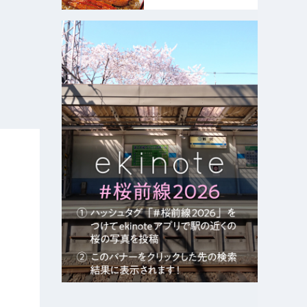
店』は卸問屋直営の質の良
さと職人技で人気 - おとな
の週末公式｜おいしくて、
ためになる食のニュースサ
イ