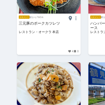
駅から760 m
駅か
エキメシ！
エキメシ！
三元豚のポークカツレツ
ハンバ
ース
レストラン・オークラ 本店
レストラ
4
0