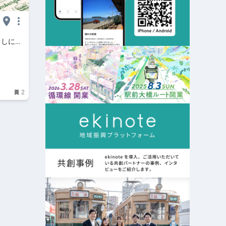
らしに嬉
b
2