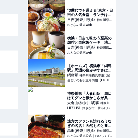
”3世代でも通える”東京・日
吉の人気食堂 ランチは絶
品、夜には旨いつまみでお
日吉(神奈川県)
駅
神奈川県横
酒を楽しめる！
おとなの週末Web
浜市港北区
横浜・日吉で味わう至高の
珈琲と自家製ケーキ 地元
に愛される名喫茶が魅力的
日吉(神奈川県)
駅
神奈川県横
だった
おとなの週末Web
浜市港北区
【ホームズ】横浜市「綱島
駅」周辺の住みやすさは？
在住歴25年の私が魅力や体
綱島
駅
神奈川県横浜市港北区
験談を紹介 | 住まいのお役
住まいのお役立ち情報【LIFULL HOME'S】
立ち情報
神奈川県「大倉山駅」周辺
はモダンと懐かしさが共存
する街！20年暮らす私が住
大倉山(神奈川県)
駅
神奈川県
みやすさを紹介 - LIFE LIST
LIFE LIST - 好きな街・住みたい街・私の街
横浜市港北区
- 好きな街・住みたい街・
私の街
遠方のファンも訪れるうな
ぎの名店！天然ものと養殖
を食べ比べる贅沢 横浜
高田(神奈川県)
駅
神奈川県横
『うなぎ料理 しま村 高田本
おとなの週末公式｜おいしくて、ためになる食のニュースサイト
浜市港北区