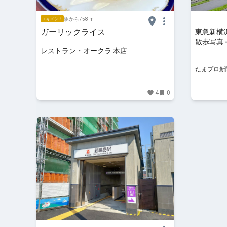
駅から758 m
エキメシ！
ガーリックライス
東急新横
散歩写真 
レストラン・オークラ 本店
たまプロ新
4
0