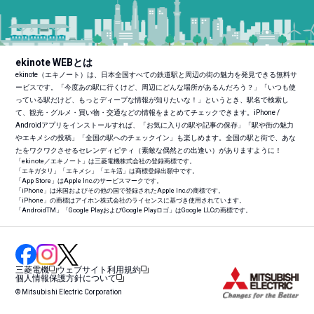
ekinote WEBとは
ekinote（エキノート）は、日本全国すべての鉄道駅と周辺の街の魅力を発見できる無料サ
ービスです。「今度あの駅に行くけど、周辺にどんな場所があるんだろう？」「いつも使
っている駅だけど、もっとディープな情報が知りたいな！」というとき、駅名で検索し
て、観光・グルメ・買い物・交通などの情報をまとめてチェックできます。iPhone /
Androidアプリをインストールすれば、「お気に入りの駅や記事の保存」「駅や街の魅力
やエキメシの投稿」「全国の駅へのチェックイン」も楽しめます。全国の駅と街で、あな
たをワクワクさせるセレンディピティ（素敵な偶然との出逢い）がありますように！
「ekinote／エキノート」は三菱電機株式会社の登録商標です。
「エキガタリ」「エキメシ」「エキ活」は商標登録出願中です。
「App Store」はApple Inc.のサービスマークです。
「iPhone」は米国およびその他の国で登録されたApple Inc.の商標です。
「iPhone」の商標はアイホン株式会社のライセンスに基づき使用されています。
「Android
TM
」「Google PlayおよびGoogle Playロゴ」はGoogle LLCの商標です。
三菱電機
ウェブサイト利用規約
個人情報保護方針について
© Mitsubishi Electric Corporation