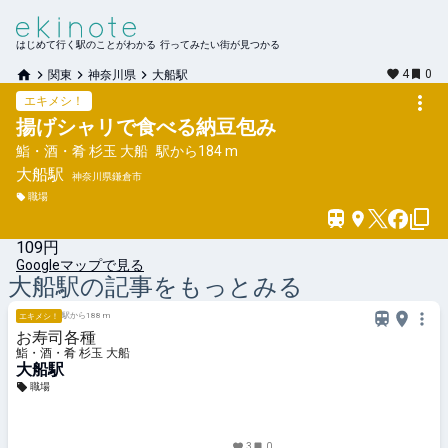
はじめて行く駅のことがわかる 行ってみたい街が見つかる
4
0
関東
神奈川県
大船駅
エキメシ！
揚げシャリで食べる納豆包み
鮨・酒・肴 杉玉 大船
駅から
184 m
大船
駅
神奈川県鎌倉市
職場
109円
Googleマップで見る
大船
駅の記事をもっとみる
駅から188 m
エキメシ！
お寿司各種
鮨・酒・肴 杉玉 大船
大船駅
職場
3
0