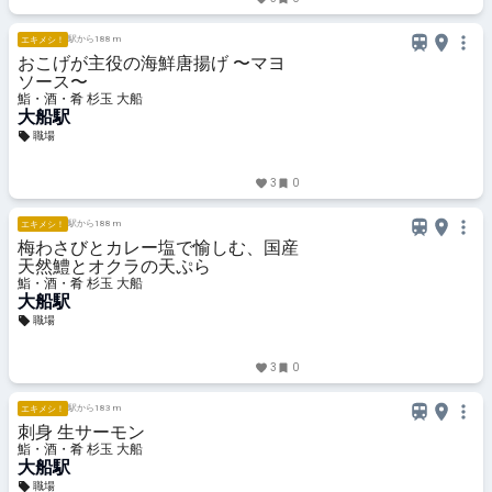
駅から188 m
エキメシ！
おこげが主役の海鮮唐揚げ 〜マヨ
ソース〜
鮨・酒・肴 杉玉 大船
大船駅
職場
3
0
駅から188 m
エキメシ！
梅わさびとカレー塩で愉しむ、国産
天然鱧とオクラの天ぷら
鮨・酒・肴 杉玉 大船
大船駅
職場
3
0
駅から183 m
エキメシ！
刺身 生サーモン
鮨・酒・肴 杉玉 大船
大船駅
職場