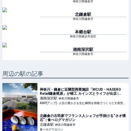
神奈川県鎌倉市
北鎌倉
駅
神奈川県鎌倉市
本郷台
駅
神奈川県横浜市栄区
湘南深沢
駅
神奈川県鎌倉市
周辺の駅の記事
神奈川・鎌倉に近隣型商業施設「MCUD・HASEKO
Retail鎌倉梶原」が竣工 カインズとライフが出店 |
AMP[アンプ] - 人生の豊かさを生む瞬間を情報でつく
湘南深沢
駅
神奈川県鎌倉市
りだす新世代向けビジネスメディア
AMP[アンプ] - 人生の豊かさを生む瞬間を情報でつくりだす新世代向けビジネスメディア
北鎌倉の古民家でフランス人シェフが手掛ける“ネオ懐
石” | 食べログマガジン
北鎌倉
駅
神奈川県鎌倉市
食べログマガジン