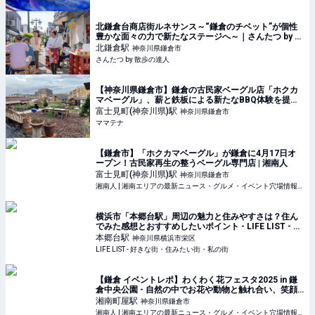
北鎌倉台商店街ルネサンス～“鎌倉のチベット”が個性
豊かな面々の力で新たなステージへ～｜さんたつ by 散
歩の達人
北鎌倉
駅
神奈川県鎌倉市
さんたつ by 散歩の達人
【神奈川県鎌倉市】鎌倉の古民家ベーグル店「ホクカ
マベーグル」、薪と鉄板による新たなBBQ体験を提供 |
ママテナ
富士見町(神奈川県)
駅
神奈川県鎌倉市
ママテナ
【鎌倉市】「ホクカマベーグル」が鎌倉に4月17日オ
ープン！古民家再生の整うベーグル専門店 | 湘南人
富士見町(神奈川県)
駅
神奈川県鎌倉市
湘南人 | 湘南エリアの最新ニュース・グルメ・イベント穴場情報満載！
横浜市「本郷台駅」周辺の魅力と住みやすさは？住ん
でみた感想とおすすめしたいポイント - LIFE LIST - 好
きな街・住みたい街・私の街
本郷台
駅
神奈川県横浜市栄区
LIFE LIST - 好きな街・住みたい街・私の街
【鎌倉 イベントレポ】わくわく花フェスタ2025 in 鎌
倉中央公園 - 自然の中でお花や動物と触れ合い、笑顔
溢れるイベント！ | 湘南人
湘南町屋
駅
神奈川県鎌倉市
湘南人 | 湘南エリアの最新ニュース・グルメ・イベント穴場情報満載！