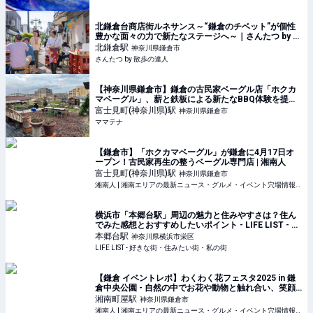
北鎌倉台商店街ルネサンス～“鎌倉のチベット”が個性
豊かな面々の力で新たなステージへ～｜さんたつ by 散
歩の達人
北鎌倉
駅
神奈川県鎌倉市
さんたつ by 散歩の達人
【神奈川県鎌倉市】鎌倉の古民家ベーグル店「ホクカ
マベーグル」、薪と鉄板による新たなBBQ体験を提供 |
ママテナ
富士見町(神奈川県)
駅
神奈川県鎌倉市
ママテナ
【鎌倉市】「ホクカマベーグル」が鎌倉に4月17日オ
ープン！古民家再生の整うベーグル専門店 | 湘南人
富士見町(神奈川県)
駅
神奈川県鎌倉市
湘南人 | 湘南エリアの最新ニュース・グルメ・イベント穴場情報満載！
横浜市「本郷台駅」周辺の魅力と住みやすさは？住ん
でみた感想とおすすめしたいポイント - LIFE LIST - 好
きな街・住みたい街・私の街
本郷台
駅
神奈川県横浜市栄区
LIFE LIST - 好きな街・住みたい街・私の街
【鎌倉 イベントレポ】わくわく花フェスタ2025 in 鎌
倉中央公園 - 自然の中でお花や動物と触れ合い、笑顔
溢れるイベント！ | 湘南人
湘南町屋
駅
神奈川県鎌倉市
湘南人 | 湘南エリアの最新ニュース・グルメ・イベント穴場情報満載！