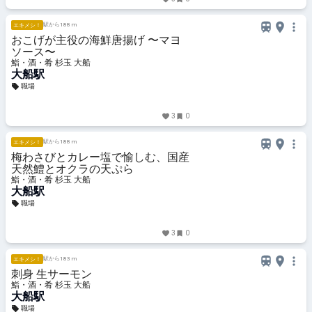
駅から188 m
エキメシ！
おこげが主役の海鮮唐揚げ 〜マヨ
ソース〜
鮨・酒・肴 杉玉 大船
大船駅
職場
3
0
駅から188 m
エキメシ！
梅わさびとカレー塩で愉しむ、国産
天然鱧とオクラの天ぷら
鮨・酒・肴 杉玉 大船
大船駅
職場
3
0
駅から183 m
エキメシ！
刺身 生サーモン
鮨・酒・肴 杉玉 大船
大船駅
職場