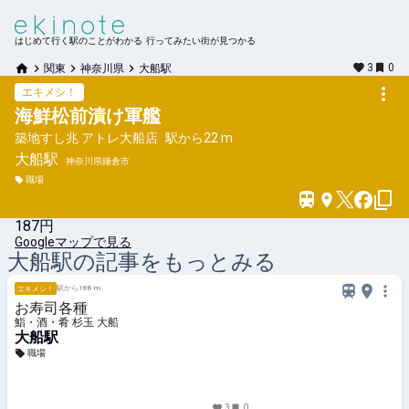
はじめて行く駅のことがわかる 行ってみたい街が見つかる
3
0
関東
神奈川県
大船駅
エキメシ！
海鮮松前漬け軍艦
築地すし兆 アトレ大船店
駅から
22 m
大船
駅
神奈川県鎌倉市
職場
187円
Googleマップで見る
大船
駅の記事をもっとみる
駅から188 m
エキメシ！
お寿司各種
鮨・酒・肴 杉玉 大船
大船駅
職場
3
0