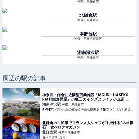
神奈川県鎌倉市
北鎌倉
駅
神奈川県鎌倉市
本郷台
駅
神奈川県横浜市栄区
湘南深沢
駅
神奈川県鎌倉市
周辺の駅の記事
神奈川・鎌倉に近隣型商業施設「MCUD・HASEKO
Retail鎌倉梶原」が竣工 カインズとライフが出店 |
AMP[アンプ] - 人生の豊かさを生む瞬間を情報でつく
湘南深沢
駅
神奈川県鎌倉市
りだす新世代向けビジネスメディア
AMP[アンプ] - 人生の豊かさを生む瞬間を情報でつくりだす新世代向けビジネスメディア
北鎌倉の古民家でフランス人シェフが手掛ける“ネオ懐
石” | 食べログマガジン
北鎌倉
駅
神奈川県鎌倉市
食べログマガジン