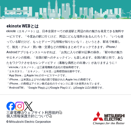
ekinote WEBとは
ekinote（エキノート）は、日本全国すべての鉄道駅と周辺の街の魅力を発見できる無料サ
ービスです。「今度あの駅に行くけど、周辺にどんな場所があるんだろう？」「いつも使
っている駅だけど、もっとディープな情報が知りたいな！」というとき、駅名で検索し
て、観光・グルメ・買い物・交通などの情報をまとめてチェックできます。iPhone /
Androidアプリをインストールすれば、「お気に入りの駅や記事の保存」「駅や街の魅力
やエキメシの投稿」「全国の駅へのチェックイン」も楽しめます。全国の駅と街で、あな
たをワクワクさせるセレンディピティ（素敵な偶然との出逢い）がありますように！
「ekinote／エキノート」は三菱電機株式会社の登録商標です。
「エキガタリ」「エキメシ」「エキ活」は商標登録出願中です。
「App Store」はApple Inc.のサービスマークです。
「iPhone」は米国およびその他の国で登録されたApple Inc.の商標です。
「iPhone」の商標はアイホン株式会社のライセンスに基づき使用されています。
「Android
TM
」「Google PlayおよびGoogle Playロゴ」はGoogle LLCの商標です。
三菱電機
ウェブサイト利用規約
個人情報保護方針について
© Mitsubishi Electric Corporation