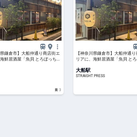
県鎌倉市】大船仲通り商店街エ
【神奈川県鎌倉市】大船仲通り
海鮮居酒屋「魚貝 とろぼっち
リアに、海鮮居酒屋「魚貝 と
ープン！ | ママテナ
大船」オープン！
大船駅
STRAIGHT PRESS
3