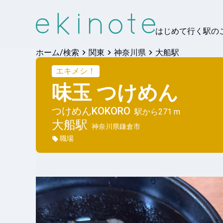
はじめて行く駅の
ホーム/検索
関東
神奈川県
大船駅
エキメシ！
味玉 つけめん
つけめんKOKORO
駅から
271 m
大船
駅
神奈川県鎌倉市
職場