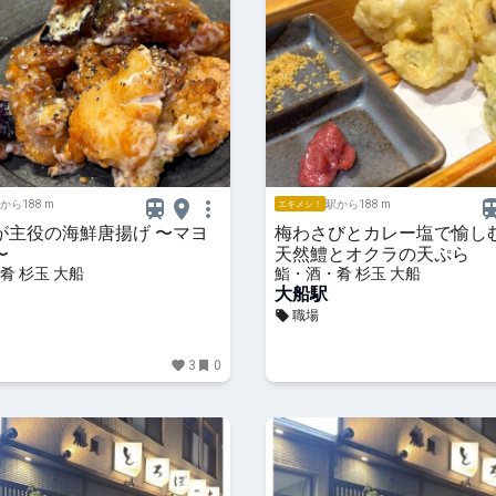
から188 m
駅から188 m
エキメシ！
が主役の海鮮唐揚げ 〜マヨ
梅わさびとカレー塩で愉し
〜
天然鱧とオクラの天ぷら
肴 杉玉 大船
鮨・酒・肴 杉玉 大船
大船駅
職場
3
0