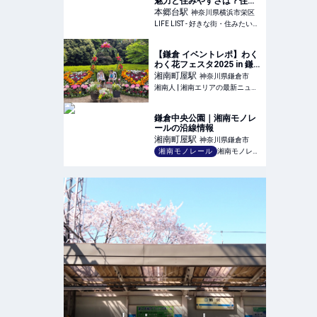
魅力と住みやすさは？住ん
でみた感想とおすすめした
本郷台
駅
神奈川県横浜市栄区
いポイント - LIFE LIST - 好
LIFE LIST - 好きな街・住みたい街・私の街
きな街・住みたい街・私の
街
【鎌倉 イベントレポ】わく
わく花フェスタ2025 in 鎌
倉中央公園 - 自然の中でお
湘南町屋
駅
神奈川県鎌倉市
花や動物と触れ合い、笑顔
湘南人 | 湘南エリアの最新ニュース・グルメ・イベント穴場情報満載！
溢れるイベント！ | 湘南人
鎌倉中央公園｜湘南モノレ
ールの沿線情報
湘南町屋
駅
神奈川県鎌倉市
湘南モノレール
湘南モノレール株式会社