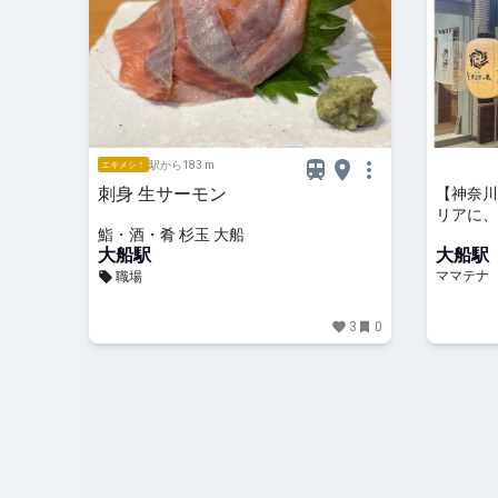
駅から183 m
エキメシ！
刺身 生サーモン
【神奈川
リアに、
鮨・酒・肴 杉玉 大船
大船」オ
大船駅
大船駅
ママテナ
職場
3
0