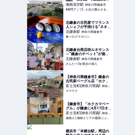
Retail鎌倉梶原」が竣工 カ
湘南深沢
駅
神奈川県鎌倉市
インズとライフが出店 |
AMP[アンプ] - 人生の豊かさを生む瞬間を情報でつくりだす新世代向けビジネスメディア
AMP[アンプ] - 人生の豊か
さを生む瞬間を情報でつく
りだす新世代向けビジネス
北鎌倉の古民家でフランス
メディア
人シェフが手掛ける“ネオ懐
石” | 食べログマガジン
北鎌倉
駅
神奈川県鎌倉市
食べログマガジン
北鎌倉台商店街ルネサンス
～“鎌倉のチベット”が個性
豊かな面々の力で新たなス
北鎌倉
駅
神奈川県鎌倉市
テージへ～｜さんたつ by
さんたつ by 散歩の達人
散歩の達人
【神奈川県鎌倉市】鎌倉の
古民家ベーグル店「ホクカ
マベーグル」、薪と鉄板に
富士見町(神奈川県)
駅
神奈川
よる新たなBBQ体験を提供
ママテナ
県鎌倉市
| ママテナ
【鎌倉市】「ホクカマベー
グル」が鎌倉に4月17日オ
ープン！古民家再生の整う
富士見町(神奈川県)
駅
神奈川
ベーグル専門店 | 湘南人
湘南人 | 湘南エリアの最新ニュース・グルメ・イベント穴場情報満載！
県鎌倉市
横浜市「本郷台駅」周辺の