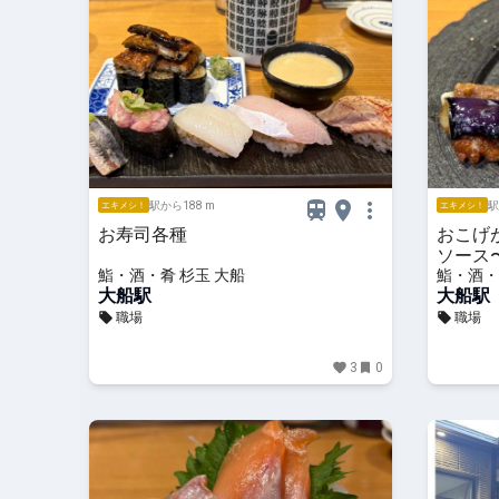
駅から188 m
駅
エキメシ！
エキメシ！
お寿司各種
おこげ
ソース
鮨・酒・肴 杉玉 大船
鮨・酒・
大船駅
大船駅
職場
職場
3
0