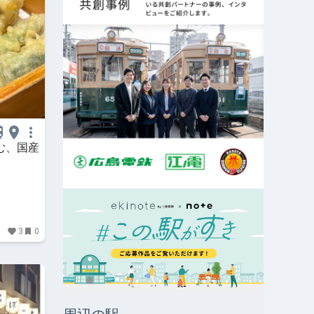
む、国産
3
0