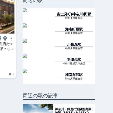
周辺の駅
富士見町(神奈川県)
駅
神奈川県鎌倉市
湘南町屋
駅
神奈川県鎌倉市
商店街エ
北鎌倉
駅
ろぼっち
神奈川県鎌倉市
本郷台
駅
神奈川県横浜市栄区
3
湘南深沢
駅
神奈川県鎌倉市
周辺の駅の記事
神奈川・鎌倉に近隣型商業
施設「MCUD・HASEKO