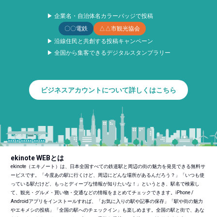
▶ 企業名・自治体名カラーバッジで投稿
〇〇電鉄
△△市観光協会
▶ 沿線住民と共創する投稿キャンペーン
▶ 全国から集客できるデジタルスタンプラリー
ビジネスアカウントについて詳しくはこちら
ekinote WEBとは
ekinote（エキノート）は、日本全国すべての鉄道駅と周辺の街の魅力を発見できる無料サ
ービスです。「今度あの駅に行くけど、周辺にどんな場所があるんだろう？」「いつも使
っている駅だけど、もっとディープな情報が知りたいな！」というとき、駅名で検索し
て、観光・グルメ・買い物・交通などの情報をまとめてチェックできます。iPhone /
Androidアプリをインストールすれば、「お気に入りの駅や記事の保存」「駅や街の魅力
やエキメシの投稿」「全国の駅へのチェックイン」も楽しめます。全国の駅と街で、あな