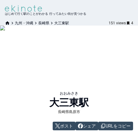
はじめて行く駅のことがわかる 行ってみたい街が見つかる
九州・沖縄
長崎県
大三東駅
151
views
4
おおみさき
大三東
駅
長崎県島原市
ポスト
シェア
URLをコピー