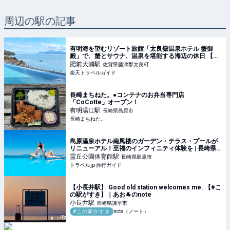
周辺の駅の記事
有明海を望むリゾート旅館「太良嶽温泉ホテル 蟹御
殿」で、蟹とサウナ、温泉を堪能する海辺の休日 【楽
天トラベル】
肥前大浦
駅
佐賀県藤津郡太良町
楽天トラベルガイド
長崎まちねた。●コンテナのお弁当専門店
「CoCotte」オープン！
有明湯江
駅
長崎県島原市
長崎まちねた。
島原温泉ホテル南風楼のガーデン・テラス・プールが
リニューアル！至福のインフィニティ体験を | 長崎県 |
トラベルjp 旅行ガイド
霊丘公園体育館
駅
長崎県島原市
トラベルjp 旅行ガイド
【小長井駅】 Good old station welcomes me. 【#こ
の駅がすき】｜あお🐐のnote
小長井
駅
長崎県諫早市
#この駅がすき
note（ノート）