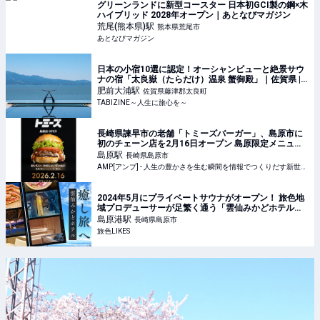
グリーンランドに新型コースター 日本初GCI製の鋼×木
ハイブリッド 2028年オープン｜あとなびマガジン
荒尾(熊本県)
駅
熊本県荒尾市
あとなびマガジン
日本の小宿10選に認定！オーシャンビューと絶景サウ
ナの宿「太良嶽（たらだけ）温泉 蟹御殿」｜佐賀県 |
TABIZINE～人生に旅心を～
肥前大浦
駅
佐賀県藤津郡太良町
TABIZINE～人生に旅心を～
長崎県諫早市の老舗「トミーズバーガー」、島原市に
初のチェーン店を2月16日オープン 島原限定メニュー
が登場 | AMP[アンプ] - 人生の豊かさを生む瞬間を情報
島原
駅
長崎県島原市
でつくりだす新世代向けビジネスメディア
AMP[アンプ] - 人生の豊かさを生む瞬間を情報でつくりだす新世代向けビジネスメディア
2024年5月にプライベートサウナがオープン！ 旅色地
域プロデューサーが足繁く通う「雲仙みかどホテル」
で、骨抜きになる癒し旅へ【長崎】｜旅色LIKES
島原港
駅
長崎県島原市
旅色LIKES