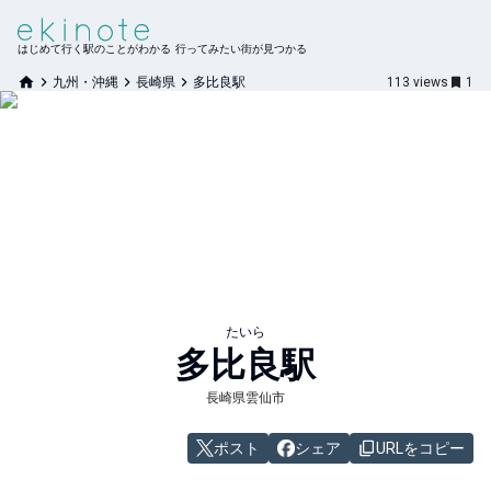
はじめて行く駅のことがわかる 行ってみたい街が見つかる
九州・沖縄
長崎県
多比良駅
113
views
1
たいら
多比良
駅
長崎県雲仙市
ポスト
シェア
URLをコピー