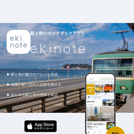
駅と街のガイドブックアプリ
▶ 駅と街の魅力やグルメを投稿
▶ 全国の駅に訪れた記録を残せる
▶ あらゆる駅と街の情報を確認