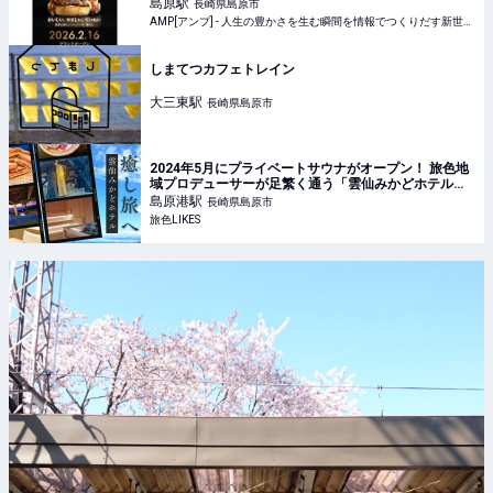
が登場 | AMP[アンプ] - 人生の豊かさを生む瞬間を情報
島原
駅
長崎県島原市
でつくりだす新世代向けビジネスメディア
AMP[アンプ] - 人生の豊かさを生む瞬間を情報でつくりだす新世代向けビジネスメディア
しまてつカフェトレイン
大三東
駅
長崎県島原市
2024年5月にプライベートサウナがオープン！ 旅色地
域プロデューサーが足繁く通う「雲仙みかどホテル」
で、骨抜きになる癒し旅へ【長崎】｜旅色LIKES
島原港
駅
長崎県島原市
旅色LIKES