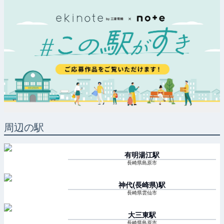
周辺の駅
有明湯江
駅
長崎県島原市
神代(長崎県)
駅
長崎県雲仙市
大三東
駅
長崎県島原市