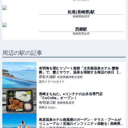
松尾(長崎県)
駅
長崎県島原市
西郷
駅
長崎県雲仙市
周辺の駅の記事
有明海を望むリゾート旅館「太良嶽温泉ホテル 蟹御
殿」で、蟹とサウナ、温泉を堪能する海辺の休日 【楽
天トラベル】
肥前大浦
駅
佐賀県藤津郡太良町
楽天トラベルガイド
長崎まちねた。●コンテナのお弁当専門店
「CoCotte」オープン！
有明湯江
駅
長崎県島原市
長崎まちねた。
島原温泉ホテル南風楼のガーデン・テラス・プールが
リニューアル！至福のインフィニティ体験を | 長崎県 |
トラベルjp 旅行ガイド