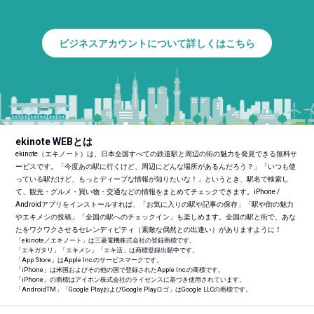
ビジネスアカウントについて詳しくはこちら
ekinote WEBとは
ekinote（エキノート）は、日本全国すべての鉄道駅と周辺の街の魅力を発見できる無料サ
ービスです。「今度あの駅に行くけど、周辺にどんな場所があるんだろう？」「いつも使
っている駅だけど、もっとディープな情報が知りたいな！」というとき、駅名で検索し
て、観光・グルメ・買い物・交通などの情報をまとめてチェックできます。iPhone /
Androidアプリをインストールすれば、「お気に入りの駅や記事の保存」「駅や街の魅力
やエキメシの投稿」「全国の駅へのチェックイン」も楽しめます。全国の駅と街で、あな
たをワクワクさせるセレンディピティ（素敵な偶然との出逢い）がありますように！
「ekinote／エキノート」は三菱電機株式会社の登録商標です。
「エキガタリ」「エキメシ」「エキ活」は商標登録出願中です。
「App Store」はApple Inc.のサービスマークです。
「iPhone」は米国およびその他の国で登録されたApple Inc.の商標です。
「iPhone」の商標はアイホン株式会社のライセンスに基づき使用されています。
「Android
TM
」「Google PlayおよびGoogle Playロゴ」はGoogle LLCの商標です。