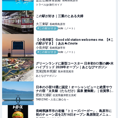
霊丘公園体育館
駅
長崎県島原市
トラベルjp 旅行ガイド
この駅が好き｜三重のとある夫婦
大三東
駅
長崎県島原市
#この駅がすき
note（ノート）
【小長井駅】 Good old station welcomes me. 【#こ
の駅がすき】｜あお🐐のnote
小長井
駅
長崎県諫早市
#この駅がすき
note（ノート）
グリーンランドに新型コースター 日本初GCI製の鋼×木
ハイブリッド 2028年オープン｜あとなびマガジン
荒尾(熊本県)
駅
熊本県荒尾市
あとなびマガジン
日本の小宿10選に認定！オーシャンビューと絶景サウ
ナの宿「太良嶽（たらだけ）温泉 蟹御殿」｜佐賀県 |
TABIZINE～人生に旅心を～
肥前大浦
駅
佐賀県藤津郡太良町
TABIZINE～人生に旅心を～
長崎県諫早市の老舗「トミーズバーガー」、島原市に
初のチェーン店を2月16日オープン 島原限定メニュー