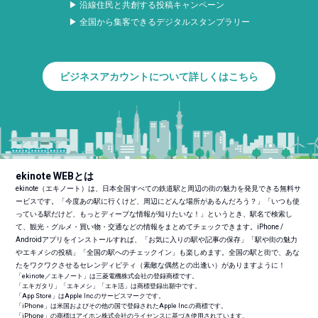
▶ 沿線住民と共創する投稿キャンペーン
▶ 全国から集客できるデジタルスタンプラリー
ビジネスアカウントについて詳しくはこちら
ekinote WEBとは
ekinote（エキノート）は、日本全国すべての鉄道駅と周辺の街の魅力を発見できる無料サ
ービスです。「今度あの駅に行くけど、周辺にどんな場所があるんだろう？」「いつも使
っている駅だけど、もっとディープな情報が知りたいな！」というとき、駅名で検索し
て、観光・グルメ・買い物・交通などの情報をまとめてチェックできます。iPhone /
Androidアプリをインストールすれば、「お気に入りの駅や記事の保存」「駅や街の魅力
やエキメシの投稿」「全国の駅へのチェックイン」も楽しめます。全国の駅と街で、あな
たをワクワクさせるセレンディピティ（素敵な偶然との出逢い）がありますように！
「ekinote／エキノート」は三菱電機株式会社の登録商標です。
「エキガタリ」「エキメシ」「エキ活」は商標登録出願中です。
「App Store」はApple Inc.のサービスマークです。
「iPhone」は米国およびその他の国で登録されたApple Inc.の商標です。
「iPhone」の商標はアイホン株式会社のライセンスに基づき使用されています。