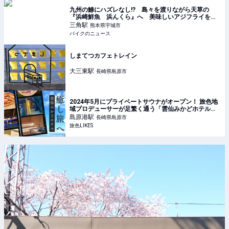
九州の鯵にハズレなし!? 島々を渡りながら天草の
『浜崎鮮魚 浜んくら』へ 美味しいアジフライを求
めて走る旅
三角
駅
熊本県宇城市
バイクのニュース
しまてつカフェトレイン
大三東
駅
長崎県島原市
2024年5月にプライベートサウナがオープン！ 旅色地
域プロデューサーが足繁く通う「雲仙みかどホテル」
で、骨抜きになる癒し旅へ【長崎】｜旅色LIKES
島原港
駅
長崎県島原市
旅色LIKES