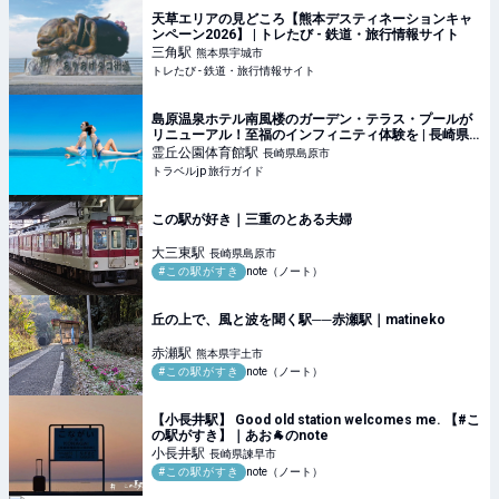
天草エリアの見どころ【熊本デスティネーションキャ
ンペーン2026】 | トレたび - 鉄道・旅行情報サイト
三角
駅
熊本県宇城市
トレたび - 鉄道・旅行情報サイト
島原温泉ホテル南風楼のガーデン・テラス・プールが
リニューアル！至福のインフィニティ体験を | 長崎県 |
トラベルjp 旅行ガイド
霊丘公園体育館
駅
長崎県島原市
トラベルjp 旅行ガイド
この駅が好き｜三重のとある夫婦
大三東
駅
長崎県島原市
#この駅がすき
note（ノート）
丘の上で、風と波を聞く駅──赤瀬駅｜matineko
赤瀬
駅
熊本県宇土市
#この駅がすき
note（ノート）
【小長井駅】 Good old station welcomes me. 【#こ
の駅がすき】｜あお🐐のnote
小長井
駅
長崎県諫早市
#この駅がすき
note（ノート）