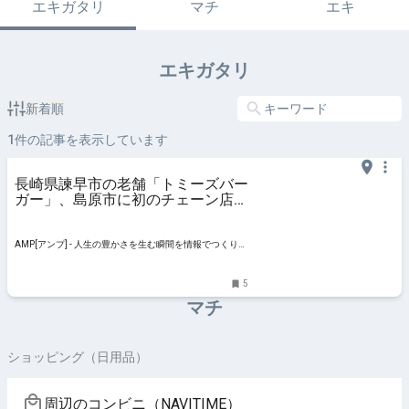
エキガタリ
マチ
エキ
エキガタリ
新着順
1
件の記事を表示しています
長崎県諫早市の老舗「トミーズバー
ガー」、島原市に初のチェーン店を
2月16日オープン 島原限定メニュー
が登場 | AMP[アンプ] - 人生の豊か
さを生む瞬間を情報でつくりだす新
AMP[アンプ] - 人生の豊かさを生む瞬間を情報でつくりだ
世代向けビジネスメディア
す新世代向けビジネスメディア
5
マチ
ショッピング（日用品）
周辺のコンビニ（NAVITIME）