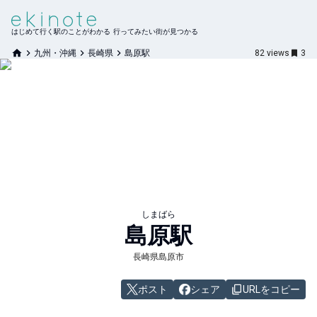
はじめて行く駅のことがわかる 行ってみたい街が見つかる
九州・沖縄
長崎県
島原駅
82
views
3
しまばら
島原
駅
長崎県島原市
ポスト
シェア
URLをコピー