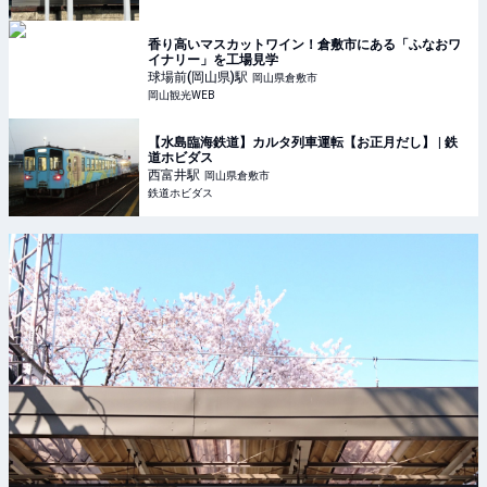
香り高いマスカットワイン！倉敷市にある「ふなおワ
イナリー」を工場見学
球場前(岡山県)
駅
岡山県倉敷市
岡山観光WEB
【水島臨海鉄道】カルタ列車運転【お正月だし】 | 鉄
道ホビダス
西富井
駅
岡山県倉敷市
鉄道ホビダス