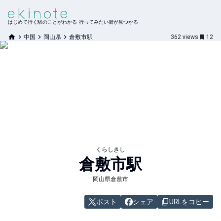
はじめて行く駅のことがわかる 行ってみたい街が見つかる
中国
岡山県
倉敷市駅
362
views
12
くらしきし
倉敷市
駅
岡山県倉敷市
ポスト
シェア
URLをコピー