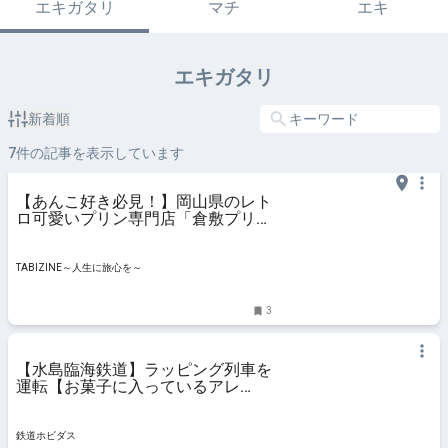
エキガタリ
マチ
エキ
エキガタリ
新着順
7
件の記事を表示しています
【あんこ好き必見！】岡山県のレト
ロ可愛いプリン専門店「倉敷プリ
ン」から気
TABIZINE～人生に旅心を～
3
【水島臨海鉄道】ラッピング列車を
運転【お菓子に入っているアレ
だ！】 | 鉄道ホビダス
鉄道ホビダス