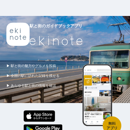
駅と街のガイドブックアプリ
▶ 駅と街の魅力やグルメを投稿
▶ 全国の駅に訪れた記録を残せる
▶ あらゆる駅と街の情報を確認