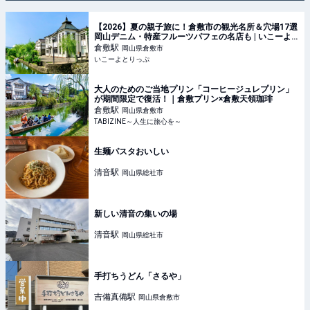
【2026】夏の親子旅に！倉敷市の観光名所＆穴場17選
岡山デニム・特産フルーツパフェの名店も | いこーよ
とりっぷ
倉敷
駅
岡山県倉敷市
いこーよとりっぷ
大人のためのご当地プリン「コーヒージュレプリン」
が期間限定で復活！｜倉敷プリン×倉敷天領珈琲
倉敷
駅
岡山県倉敷市
TABIZINE～人生に旅心を～
生麺パスタおいしい
清音
駅
岡山県総社市
新しい清音の集いの場
清音
駅
岡山県総社市
手打ちうどん「さるや」
吉備真備
駅
岡山県倉敷市