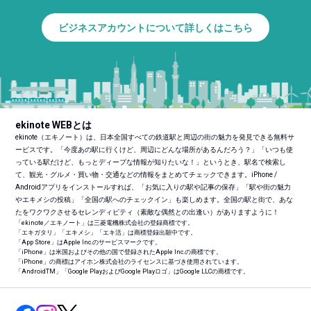
ビジネスアカウントについて詳しくはこちら
ekinote WEBとは
ekinote（エキノート）は、日本全国すべての鉄道駅と周辺の街の魅力を発見できる無料サ
ービスです。「今度あの駅に行くけど、周辺にどんな場所があるんだろう？」「いつも使
っている駅だけど、もっとディープな情報が知りたいな！」というとき、駅名で検索し
て、観光・グルメ・買い物・交通などの情報をまとめてチェックできます。iPhone /
Androidアプリをインストールすれば、「お気に入りの駅や記事の保存」「駅や街の魅力
やエキメシの投稿」「全国の駅へのチェックイン」も楽しめます。全国の駅と街で、あな
たをワクワクさせるセレンディピティ（素敵な偶然との出逢い）がありますように！
「ekinote／エキノート」は三菱電機株式会社の登録商標です。
「エキガタリ」「エキメシ」「エキ活」は商標登録出願中です。
「App Store」はApple Inc.のサービスマークです。
「iPhone」は米国およびその他の国で登録されたApple Inc.の商標です。
「iPhone」の商標はアイホン株式会社のライセンスに基づき使用されています。
「Android
TM
」「Google PlayおよびGoogle Playロゴ」はGoogle LLCの商標です。