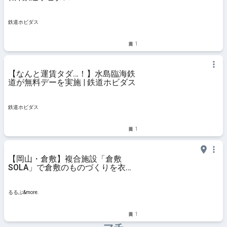
鉄道ホビダス
1
【なんと運賃タダ…！】水島臨海鉄
道が無料デーを実施 | 鉄道ホビダス
鉄道ホビダス
1
【岡山・倉敷】複合施設「倉敷
SOLA」で倉敷のものづくりを衣食
住で体感！ユニークな5店舗が集結
｜るるぶ&more.
るるぶ&more.
1