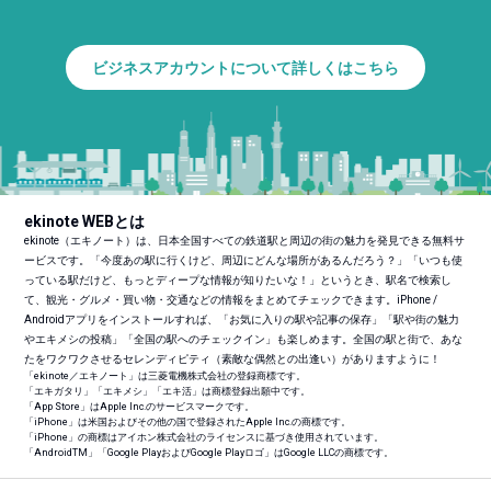
ビジネスアカウントについて詳しくはこちら
ekinote WEBとは
ekinote（エキノート）は、日本全国すべての鉄道駅と周辺の街の魅力を発見できる無料サ
ービスです。「今度あの駅に行くけど、周辺にどんな場所があるんだろう？」「いつも使
っている駅だけど、もっとディープな情報が知りたいな！」というとき、駅名で検索し
て、観光・グルメ・買い物・交通などの情報をまとめてチェックできます。iPhone /
Androidアプリをインストールすれば、「お気に入りの駅や記事の保存」「駅や街の魅力
やエキメシの投稿」「全国の駅へのチェックイン」も楽しめます。全国の駅と街で、あな
たをワクワクさせるセレンディピティ（素敵な偶然との出逢い）がありますように！
「ekinote／エキノート」は三菱電機株式会社の登録商標です。
「エキガタリ」「エキメシ」「エキ活」は商標登録出願中です。
「App Store」はApple Inc.のサービスマークです。
「iPhone」は米国およびその他の国で登録されたApple Inc.の商標です。
「iPhone」の商標はアイホン株式会社のライセンスに基づき使用されています。
「Android
TM
」「Google PlayおよびGoogle Playロゴ」はGoogle LLCの商標です。