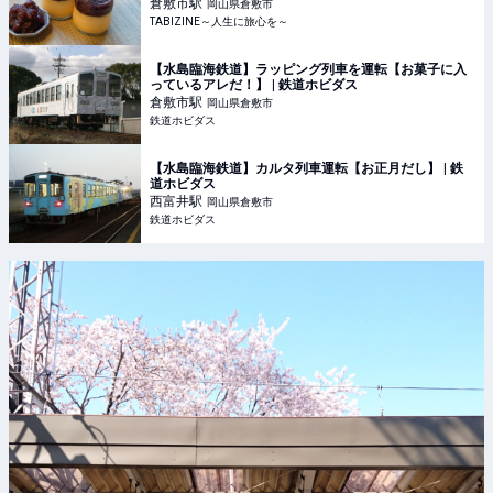
倉敷市
駅
岡山県倉敷市
TABIZINE～人生に旅心を～
【水島臨海鉄道】ラッピング列車を運転【お菓子に入
っているアレだ！】 | 鉄道ホビダス
倉敷市
駅
岡山県倉敷市
鉄道ホビダス
【水島臨海鉄道】カルタ列車運転【お正月だし】 | 鉄
道ホビダス
西富井
駅
岡山県倉敷市
鉄道ホビダス