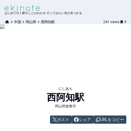
はじめて行く駅のことがわかる 行ってみたい街が見つかる
中国
岡山県
西阿知駅
241
views
9
にしあち
西阿知
駅
岡山県倉敷市
ポスト
シェア
URLをコピー