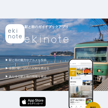
駅と街のガイドブックアプリ
▶ 駅と街の魅力やグルメを投稿
▶ 全国の駅に訪れた記録を残せる
▶ あらゆる駅と街の情報を確認