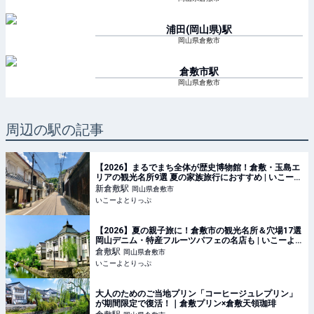
浦田(岡山県)
駅
岡山県倉敷市
倉敷市
駅
岡山県倉敷市
周辺の駅の記事
【2026】まるでまち全体が歴史博物館！倉敷・玉島エ
リアの観光名所9選 夏の家族旅行におすすめ | いこーよ
とりっぷ
新倉敷
駅
岡山県倉敷市
いこーよとりっぷ
【2026】夏の親子旅に！倉敷市の観光名所＆穴場17選
岡山デニム・特産フルーツパフェの名店も | いこーよ
とりっぷ
倉敷
駅
岡山県倉敷市
いこーよとりっぷ
大人のためのご当地プリン「コーヒージュレプリン」
が期間限定で復活！｜倉敷プリン×倉敷天領珈琲