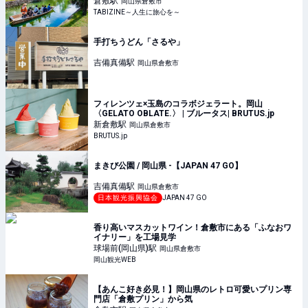
倉敷
駅
岡山県倉敷市
TABIZINE～人生に旅心を～
手打ちうどん「さるや」
吉備真備
駅
岡山県倉敷市
フィレンツェ×玉島のコラボジェラート。岡山
〈GELATO OBLATE.〉 | ブルータス| BRUTUS.jp
新倉敷
駅
岡山県倉敷市
BRUTUS.jp
まきび公園 / 岡山県 -【JAPAN 47 GO】
吉備真備
駅
岡山県倉敷市
日本観光振興協会
JAPAN 47 GO
香り高いマスカットワイン！倉敷市にある「ふなおワ
イナリー」を工場見学
球場前(岡山県)
駅
岡山県倉敷市
岡山観光WEB
【あんこ好き必見！】岡山県のレトロ可愛いプリン専
門店「倉敷プリン」から気