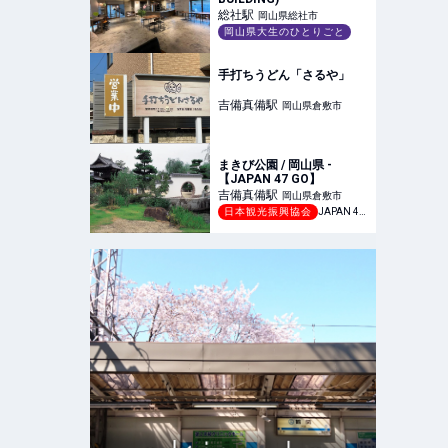
総社
駅
岡山県総社市
岡山県大生のひとりごと
手打ちうどん「さるや」
吉備真備
駅
岡山県倉敷市
まきび公園 / 岡山県 -
【JAPAN 47 GO】
吉備真備
駅
岡山県倉敷市
日本観光振興協会
JAPAN 47 GO