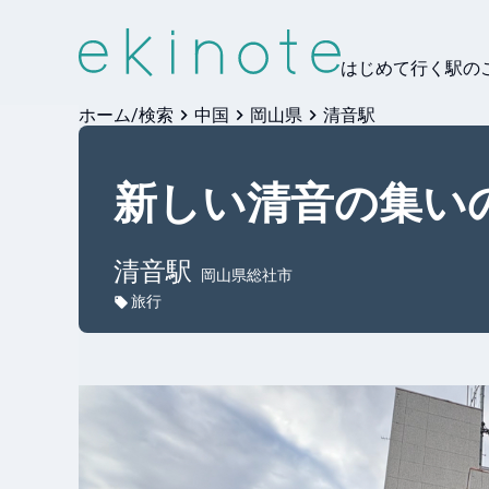
はじめて行く駅の
ホーム/検索
中国
岡山県
清音駅
新しい清音の集い
清音
駅
岡山県総社市
旅行