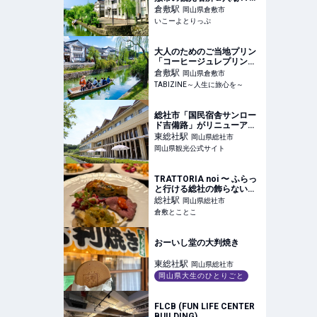
岡山デニム・特産フルーツ
倉敷
駅
岡山県倉敷市
パフェの名店も | いこーよ
いこーよとりっぷ
とりっぷ
大人のためのご当地プリン
「コーヒージュレプリン」
が期間限定で復活！｜倉敷
倉敷
駅
岡山県倉敷市
プリン×倉敷天領珈琲
TABIZINE～人生に旅心を～
総社市「国民宿舎サンロー
ド吉備路」がリニューア
ル！ランチ・ベーカリー・
東総社
駅
岡山県総社市
温泉・宿泊の魅力を紹介｜
岡山県観光公式サイト
おか旅｜岡山観光WEB【公
式】- 岡山県の観光・旅行
情報ならココ！
TRATTORIA noi 〜 ふらっ
と行ける総社の飾らないイ
タリアン - 倉敷とことこ
総社
駅
岡山県総社市
倉敷とことこ
おーいし堂の大判焼き
東総社
駅
岡山県総社市
岡山県大生のひとりごと
FLCB (FUN LIFE CENTER
BUILDING)