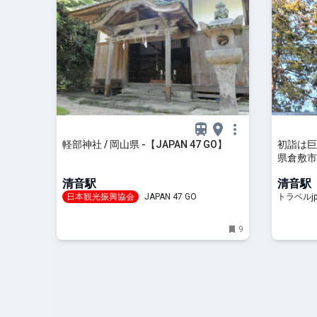
軽部神社 / 岡山県 -【JAPAN 47 GO】
初詣は巨
県倉敷市「
旅行ガイ
清音駅
清音駅
日本観光振興協会
JAPAN 47 GO
トラベルj
9