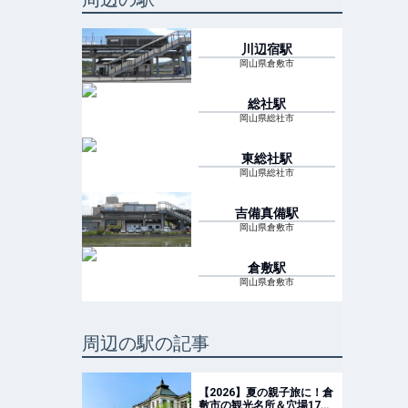
川辺宿
駅
岡山県倉敷市
総社
駅
岡山県総社市
東総社
駅
岡山県総社市
吉備真備
駅
岡山県倉敷市
倉敷
駅
岡山県倉敷市
周辺の駅の記事
【2026】夏の親子旅に！倉
敷市の観光名所＆穴場17選