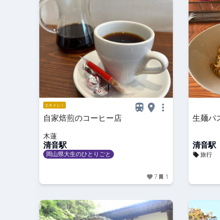
エキメシ！
自家焙煎のコーヒー店
生麺パ
木蓮
清音駅
清音駅
岡山県大生のひとりごと
旅行
7
1