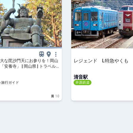
レジェンド L特急やくも
大な毘沙門天にお参りを！岡山
安養寺」 | 岡山県 | トラベルjp
ド
清音駅
p 旅行ガイド
井原鉄道
10