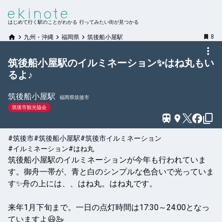
はじめて行く駅のことがわかる 行ってみたい街が見つかる
8
九州・沖縄
福岡県
筑後船小屋駅
筑後船小屋駅のイルミネーション✨️はね丸もい
るよ♪
筑後船小屋
駅
福岡県筑後市
筑後市観光協会
#筑後市
#筑後船小屋駅
#筑後市イルミネーション
#イルミネーション
#はね丸
筑後船小屋駅のイルミネーションが今年も行われていま
す。御舟一帯が、青と白のシンプルな色合いで光っていま
す✨舟の上には、、はね丸。はね丸です。

来年1月下旬まで。一日の点灯時間は17:30～24:00となっ
ていますよ😃🦢
