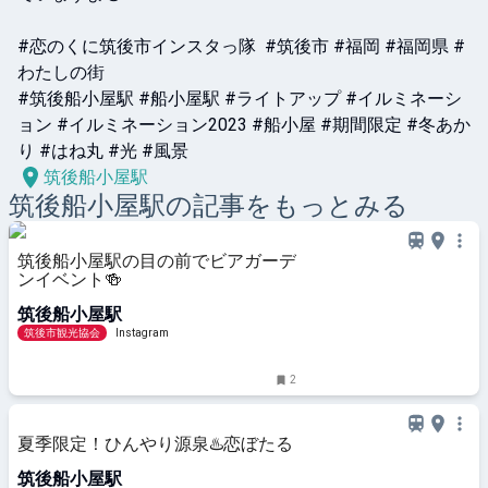
#恋のくに筑後市インスタっ隊  #筑後市 #福岡 #福岡県 #
わたしの街

#筑後船小屋駅 #船小屋駅 #ライトアップ #イルミネーシ
ョン #イルミネーション2023 #船小屋 #期間限定 #冬あか
り #はね丸 #光 #風景
筑後船小屋駅
筑後船小屋
駅の記事をもっとみる
筑後船小屋駅の目の前でビアガーデ
ンイベント🍻
筑後船小屋駅
筑後市観光協会
Instagram
2
夏季限定！ひんやり源泉♨️恋ぼたる
筑後船小屋駅