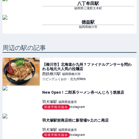
八丁牟田
駅
福岡県三潴郡大木町
徳益
駅
福岡県柳川市
周辺の駅の記事
【柳川市】北海道か九州？ファイナルアンサーを問わ
れる地元大人気の拉麺店
西鉄柳川
駅
福岡県柳川市
リビングふくおか・北九州Web
New Open！二郎系ラーメン🍜べんじろう筑後店
羽犬塚
駅
福岡県筑後市
筑後市観光協会
Instagram
羽犬塚駅前商店街に新登場✨️土のこ商店
羽犬塚
駅
福岡県筑後市
筑後市観光協会
Instagram