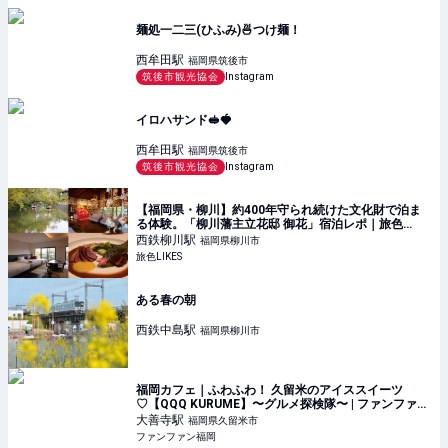
麺処一二三(ひふみ)🍜つけ麺！
西牟田
駅
福岡県筑後市
筑後市観光協会
Instagram
イロハサンド🥪🍓
西牟田
駅
福岡県筑後市
筑後市観光協会
Instagram
【福岡県・柳川】約400年守られ続けた文化財で泊ま
る体験。「柳川藩主立花邸 御花」宿泊レポ｜旅色
LIKES
西鉄柳川
駅
福岡県柳川市
旅色LIKES
ある春の朝
西鉄中島
駅
福岡県柳川市
福岡カフェ｜ふわふわ！ 久留米のアイススイーツ
♡【QQQ KURUME】〜グルメ探検隊〜 | ファンファン
福岡
大善寺
駅
福岡県久留米市
ファンファン福岡