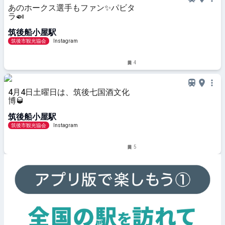
あのホークス選手もファン✨️パビタ
ラ🍛
筑後船小屋駅
筑後市観光協会
Instagram
4
4月4日土曜日は、筑後七国酒文化
博🥃
筑後船小屋駅
筑後市観光協会
Instagram
5