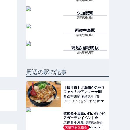
福岡県柳川市
矢加部
駅
福岡県柳川市
西鉄中島
駅
福岡県柳川市
蒲池(福岡県)
駅
福岡県柳川市
周辺の駅の記事
【柳川市】北海道か九州？
ファイナルアンサーを問わ
れる地元大人気の拉麺店
西鉄柳川
駅
福岡県柳川市
リビングふくおか・北九州Web
筑後船小屋駅の目の前でビ
アガーデンイベント🍻
筑後船小屋
駅
福岡県筑後市
筑後市観光協会
Instagram