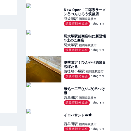
New Open！二郎系ラーメ
ン🍜べんじろう筑後店
羽犬塚
駅
福岡県筑後市
筑後市観光協会
Instagram
羽犬塚駅前商店街に新登場
✨️土のこ商店
羽犬塚
駅
福岡県筑後市
筑後市観光協会
Instagram
夏季限定！ひんやり源泉♨️
恋ぼたる
筑後船小屋
駅
福岡県筑後市
筑後市観光協会
Instagram
麺処一二三(ひふみ)🍜つけ
麺！
西牟田
駅
福岡県筑後市
筑後市観光協会
Instagram
イロハサンド🥪🍓
西牟田
駅
福岡県筑後市
筑後市観光協会
Instagram