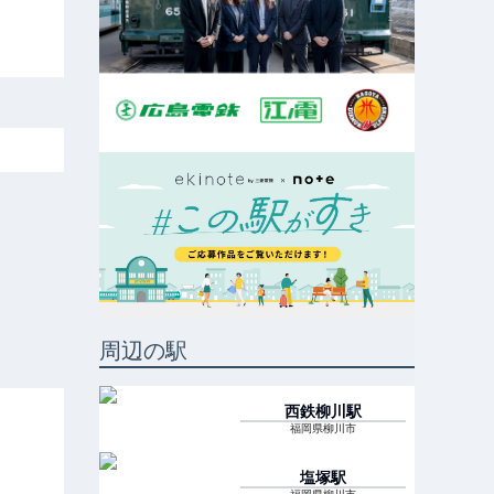
周辺の駅
西鉄柳川
駅
福岡県柳川市
塩塚
駅