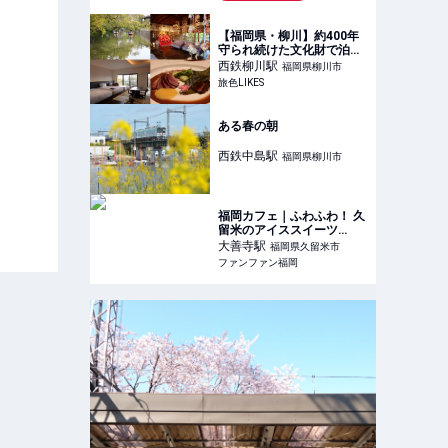
【福岡県・柳川】約400年
守られ続けた文化財で泊ま
る体験。「柳川藩主立花邸
西鉄柳川
駅
福岡県柳川市
御花」宿泊レポ｜旅色
旅色LIKES
LIKES
ある春の朝
西鉄中島
駅
福岡県柳川市
福岡カフェ｜ふわふわ！ 久
留米のアイススイーツ
♡【QQQ KURUME】〜グ
大善寺
駅
福岡県久留米市
ルメ探検隊〜 | ファンファ
ファンファン福岡
ン福岡