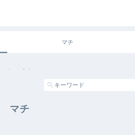
マチ
エキガタリ
する記事がありません
マチ