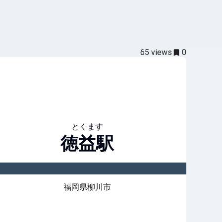
65
views
0
とくます
徳益
駅
福岡県柳川市