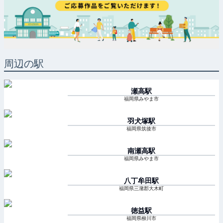
周辺の駅
瀬高
駅
福岡県みやま市
羽犬塚
駅
福岡県筑後市
南瀬高
駅
福岡県みやま市
八丁牟田
駅
福岡県三潴郡大木町
徳益
駅
福岡県柳川市