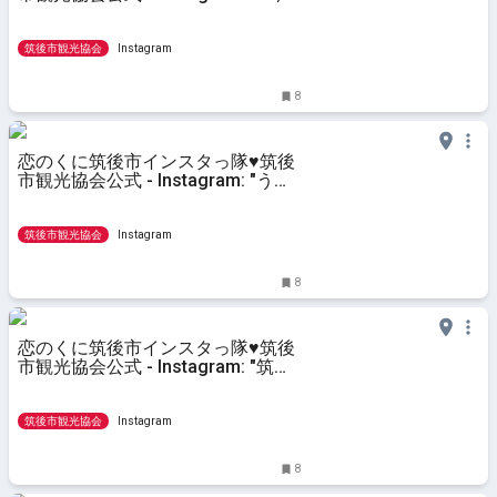
日から8月☀️ 今年もやってきまし
た‼️ 8月1日(金)〜31日（日）「船小
屋鉱泉足湯めぐりスタンプラリー」
筑後市観光協会
Instagram
が開催され
8
恋のくに筑後市インスタっ隊♥筑後
市観光協会公式 - Instagram: "うど
んの投稿、二連発。「だるまうど
ん」が7/30をもって、筑後市での
営業を終了します。 オープンから
筑後市観光協会
Instagram
約4年。筑後うどん研究
8
恋のくに筑後市インスタっ隊♥筑後
市観光協会公式 - Instagram: "筑後
広域公園のヒマワリが見頃を迎えま
した🌻 去年までと場所が変わり、
オブジェ「カーボンハット」近くの
筑後市観光協会
Instagram
園路に沿って、並んで咲
8