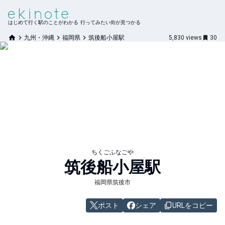
はじめて行く駅のことがわかる 行ってみたい街が見つかる
九州・沖縄
福岡県
筑後船小屋駅
5,830
views
30
ちくごふなごや
筑後船小屋
駅
福岡県筑後市
ポスト
シェア
URLをコピー