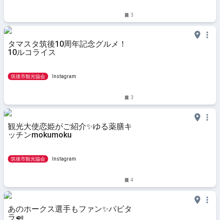
3
タマスタ筑後10周年記念グルメ！
10ルコライス
筑後市観光協会
Instagram
3
観光大使恋姫がご紹介✨️ゆる薬膳キ
ッチンmokumoku
筑後市観光協会
Instagram
4
あのホークス選手もファン✨️パビタ
ラ🍛