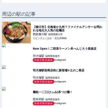
周辺の駅の記事
【柳川市】北海道か九州？ファイナルアンサーを問わ
れる地元大人気の拉麺店
西鉄柳川
駅
福岡県柳川市
リビングふくおか・北九州Web
New Open！二郎系ラーメン🍜べんじろう筑後店
羽犬塚
駅
福岡県筑後市
筑後市観光協会
Instagram
羽犬塚駅前商店街に新登場✨️土のこ商店
羽犬塚
駅
福岡県筑後市
筑後市観光協会
Instagram
麺処一二三(ひふみ)🍜つけ麺！
西牟田
駅
福岡県筑後市
筑後市観光協会
Instagram