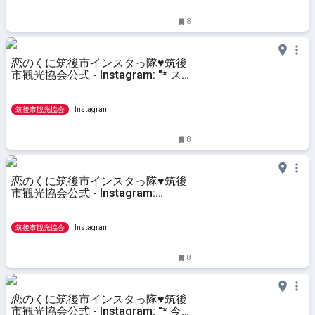
8
恋のくに筑後市インスタっ隊♥筑後
市観光協会公式 - Instagram: "* ス
ーツケースをひき、九州新幹線筑後
船小屋駅へ降り立つ女性🧳 溝口竈
門神社では大きな樟の間から降り注
筑後市観光協会
Instagram
ぐ光を感じ、矢部川の
8
恋のくに筑後市インスタっ隊♥筑後
市観光協会公式 - Instagram:
"Share Cafe Onlyさんが、今年のゴ
ールデンウィークから始めたランチ
バイキング、行ってきました✨ お
筑後市観光協会
Instagram
かずの種類が
8
恋のくに筑後市インスタっ隊♥筑後
市観光協会公式 - Instagram: "* 今