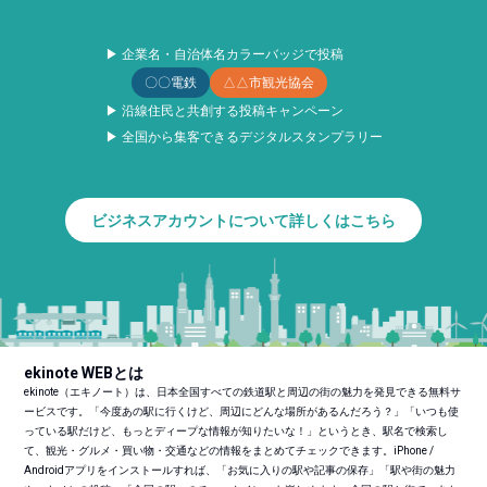
▶ 企業名・自治体名カラーバッジで投稿
〇〇電鉄
△△市観光協会
▶ 沿線住民と共創する投稿キャンペーン
▶ 全国から集客できるデジタルスタンプラリー
ビジネスアカウントについて詳しくはこちら
ekinote WEBとは
ekinote（エキノート）は、日本全国すべての鉄道駅と周辺の街の魅力を発見できる無料サ
ービスです。「今度あの駅に行くけど、周辺にどんな場所があるんだろう？」「いつも使
っている駅だけど、もっとディープな情報が知りたいな！」というとき、駅名で検索し
て、観光・グルメ・買い物・交通などの情報をまとめてチェックできます。iPhone /
Androidアプリをインストールすれば、「お気に入りの駅や記事の保存」「駅や街の魅力