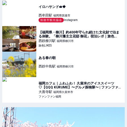
イロハサンド🥪🍓
西牟田
駅
福岡県筑後市
筑後市観光協会
Instagram
【福岡県・柳川】約400年守られ続けた文化財で泊ま
る体験。「柳川藩主立花邸 御花」宿泊レポ｜旅色
LIKES
西鉄柳川
駅
福岡県柳川市
旅色LIKES
ある春の朝
西鉄中島
駅
福岡県柳川市
福岡カフェ｜ふわふわ！ 久留米のアイススイーツ
♡【QQQ KURUME】〜グルメ探検隊〜 | ファンファン
福岡
大善寺
駅
福岡県久留米市
ファンファン福岡