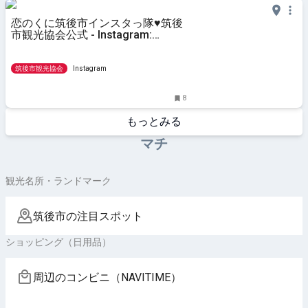
恋のくに筑後市インスタっ隊♥筑後
市観光協会公式 - Instagram:
"【NEW OPEN】以前、どさんこラ
ーメンがあったところに、二〜三週
間前にオープンした「中華メル
筑後市観光協会
Instagram
キ〜」。店内には、中華鍋を振
8
もっとみる
マチ
観光名所・ランドマーク
筑後市の注目スポット
ショッピング（日用品）
周辺のコンビニ（NAVITIME）