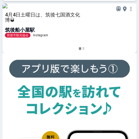
4月4日土曜日は、筑後七国酒文化
博🥃
筑後船小屋駅
筑後市観光協会
Instagram
5