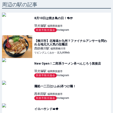
周辺の駅の記事
8月10日は焼き鳥の日！🍻🍺
羽犬塚
駅
福岡県筑後市
筑後市観光協会
Instagram
【柳川市】北海道か九州？ファイナルアンサーを問わ
れる地元大人気の拉麺店
西鉄柳川
駅
福岡県柳川市
リビングふくおか・北九州Web
New Open！二郎系ラーメン🍜べんじろう筑後店
羽犬塚
駅
福岡県筑後市
筑後市観光協会
Instagram
麺処一二三(ひふみ)🍜つけ麺！
西牟田
駅
福岡県筑後市
筑後市観光協会
Instagram
イロハサンド🥪🍓