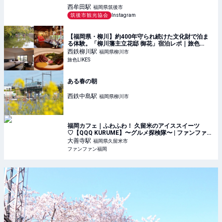
西牟田
駅
福岡県筑後市
筑後市観光協会
Instagram
【福岡県・柳川】約400年守られ続けた文化財で泊ま
る体験。「柳川藩主立花邸 御花」宿泊レポ｜旅色
LIKES
西鉄柳川
駅
福岡県柳川市
旅色LIKES
ある春の朝
西鉄中島
駅
福岡県柳川市
福岡カフェ｜ふわふわ！ 久留米のアイススイーツ
♡【QQQ KURUME】〜グルメ探検隊〜 | ファンファン
福岡
大善寺
駅
福岡県久留米市
ファンファン福岡