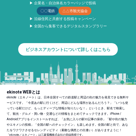
▶ 企業名・自治体名カラーバッジで投稿
〇〇電鉄
△△市観光協会
▶ 沿線住民と共創する投稿キャンペーン
▶ 全国から集客できるデジタルスタンプラリー
ビジネスアカウントについて詳しくはこちら
ekinote WEBとは
ekinote（エキノート）は、日本全国すべての鉄道駅と周辺の街の魅力を発見できる無料サ
ービスです。「今度あの駅に行くけど、周辺にどんな場所があるんだろう？」「いつも使
っている駅だけど、もっとディープな情報が知りたいな！」というとき、駅名で検索し
て、観光・グルメ・買い物・交通などの情報をまとめてチェックできます。iPhone /
Androidアプリをインストールすれば、「お気に入りの駅や記事の保存」「駅や街の魅力
やエキメシの投稿」「全国の駅へのチェックイン」も楽しめます。全国の駅と街で、あな
たをワクワクさせるセレンディピティ（素敵な偶然との出逢い）がありますように！
「ekinote／エキノート」は三菱電機株式会社の登録商標です。