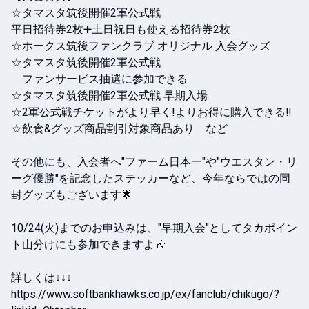
☆タマスタ筑後開催2軍公式戦

平日招待券2枚➕土日祝日も使える招待券2枚

☆ホークス筑後ファンクラブ オリジナル 入会グッズ

☆タマスタ筑後開催2軍公式戦 

　ファンサービス抽選に参加できる

☆タマスタ筑後開催2軍公式戦 早期入場

☆2軍公式戦チケットがより早く!よりお得に購入できる‼︎

☆飲食&グッズ商品割引対象商品あり　など

その他にも、入会者へ"ファーム日本一"や"ウエスタン・リ
ーグ優勝"を記念したステッカーなど、今年ならではの同
封グッズもございます🌟

10/24(火)までのお申込みは、"早期入会"としてタカポイン
ト山分けにも参加できますよ🎶

詳しくは↓↓↓

https://www.softbankhawks.co.jp/ex/fanclub/chikugo/?