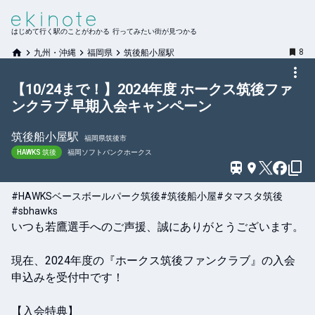
はじめて行く駅のことがわかる 行ってみたい街が見つかる
8
九州・沖縄
福岡県
筑後船小屋駅
【10/24まで！】2024年度 ホークス筑後ファ
ンクラブ 早期入会キャンペーン
筑後船小屋
駅
福岡県筑後市
HAWKS 筑後
福岡ソフトバンクホークス
#HAWKSベースボールパーク筑後
#筑後船小屋
#タマスタ筑後
#sbhawks
いつも若鷹選手へのご声援、誠にありがとうございます。

現在、2024年度の『ホークス筑後ファンクラブ』の入会
申込みを受付中です！

【入会特典】
