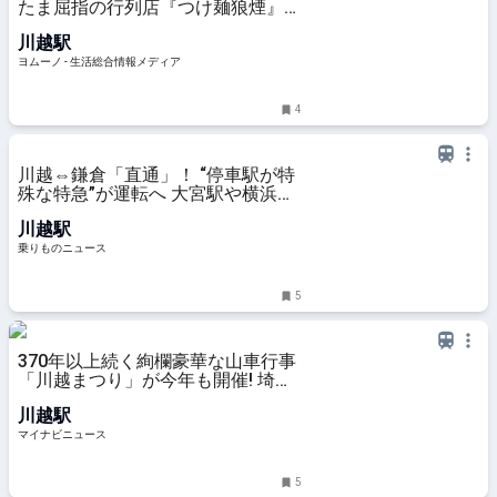
たま屈指の行列店『つけ麺狼煙』新
店舗情報 | ヨムーノ
川越駅
ヨムーノ - 生活総合情報メディア
4
川越⇔鎌倉「直通」！ “停車駅が特
殊な特急”が運転へ 大宮駅や横浜駅
も通過!? 3列シートの豪華グリーン
川越駅
車も連結 | 乗りものニュース
乗りものニュース
5
370年以上続く絢欄豪華な山車行事
「川越まつり」が今年も開催! 埼玉
県川越市ならではのふるさと納税返
川越駅
礼品も
マイナビニュース
5