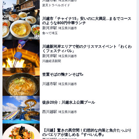
川越市
駅
埼玉県川越市
楽天トラベルガイド
川越市「チャイナ15」安いのに大満足…まるでコース
のような800円中華ランチ
新河岸
駅
埼玉県川越市
食べて埼玉
川越新河岸エリアで初のクリスマスイベント「わくわ
くフェスティバル」
新河岸
駅
埼玉県川越市
川越経済新聞
笠置そばの鴨ナンそば🦆
川越市
駅
埼玉県川越市
徒歩20分：川越水上公園プール
西川越
駅
埼玉県川越市
【川越】驚きの異空間！幻想的な内装と魚介たっぷり
のパエリアが楽しめる『すぺいん亭』