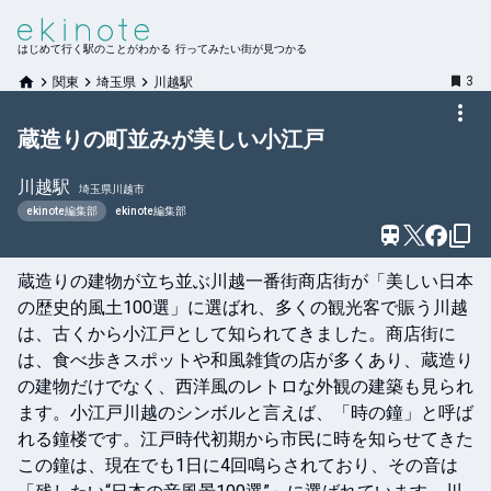
はじめて行く駅のことがわかる 行ってみたい街が見つかる
3
関東
埼玉県
川越駅
蔵造りの町並みが美しい小江戸
川越
駅
埼玉県川越市
ekinote編集部
ekinote編集部
蔵造りの建物が立ち並ぶ川越一番街商店街が「美しい日本
の歴史的風土100選」に選ばれ、多くの観光客で賑う川越
は、古くから小江戸として知られてきました。商店街に
は、食べ歩きスポットや和風雑貨の店が多くあり、蔵造り
の建物だけでなく、西洋風のレトロな外観の建築も見られ
ます。小江戸川越のシンボルと言えば、「時の鐘」と呼ば
れる鐘楼です。江戸時代初期から市民に時を知らせてきた
この鐘は、現在でも1日に4回鳴らされており、その音は