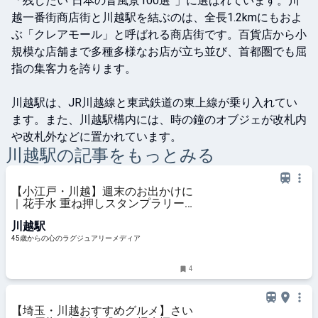
「残したい“日本の音風景100選”」に選ばれています。川
越一番街商店街と川越駅を結ぶのは、全長1.2kmにもおよ
ぶ「クレアモール」と呼ばれる商店街です。百貨店から小
規模な店舗まで多種多様なお店が立ち並び、首都圏でも屈
指の集客力を誇ります。

川越駅は、JR川越線と東武鉄道の東上線が乗り入れてい
ます。また、川越駅構内には、時の鐘のオブジェが改札内
や改札外などに置かれています。
川越
駅の記事をもっとみる
【小江戸・川越】週末のお出かけに
｜花手水 重ね押しスタンプラリー
大人世代の回り方・所要時間
川越駅
45歳からの心のラグジュアリーメディア
4
【埼玉・川越おすすめグルメ】さい