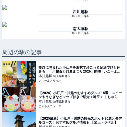
西川越
駅
埼玉県川越市
南大塚
駅
埼玉県川越市
周辺の駅の記事
提灯に包まれた小江戸を浴衣で歩こう＆足湯でひと休
みも！「川越百万灯夏まつり2026」開催 | いこーよと
りっぷ
本川越
駅
埼玉県川越市
いこーよとりっぷ
【2026】小江戸・川越のおすすめグルメ15選！スイー
ツやうなぎなどマップ付きで紹介＜埼玉＞ ｜じゃらん
ニュース
本川越
駅
埼玉県川越市
じゃらんニュース
【2025最新】小江戸・川越の観光スポット30選とモデ
ルコース！おすすめグルメ情報も 【楽天トラベル】