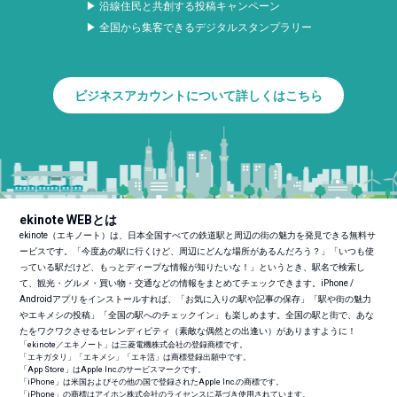
▶ 沿線住民と共創する投稿キャンペーン
▶ 全国から集客できるデジタルスタンプラリー
ビジネスアカウントについて詳しくはこちら
ekinote WEBとは
ekinote（エキノート）は、日本全国すべての鉄道駅と周辺の街の魅力を発見できる無料サ
ービスです。「今度あの駅に行くけど、周辺にどんな場所があるんだろう？」「いつも使
っている駅だけど、もっとディープな情報が知りたいな！」というとき、駅名で検索し
て、観光・グルメ・買い物・交通などの情報をまとめてチェックできます。iPhone /
Androidアプリをインストールすれば、「お気に入りの駅や記事の保存」「駅や街の魅力
やエキメシの投稿」「全国の駅へのチェックイン」も楽しめます。全国の駅と街で、あな
たをワクワクさせるセレンディピティ（素敵な偶然との出逢い）がありますように！
「ekinote／エキノート」は三菱電機株式会社の登録商標です。
「エキガタリ」「エキメシ」「エキ活」は商標登録出願中です。
「App Store」はApple Inc.のサービスマークです。
「iPhone」は米国およびその他の国で登録されたApple Inc.の商標です。
「iPhone」の商標はアイホン株式会社のライセンスに基づき使用されています。