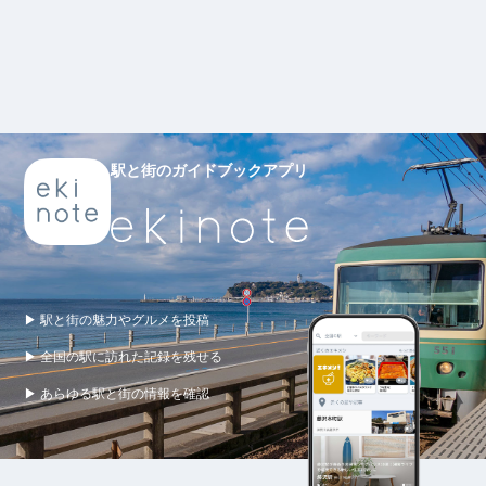
駅と街のガイドブックアプリ
▶ 駅と街の魅力やグルメを投稿
▶ 全国の駅に訪れた記録を残せる
▶ あらゆる駅と街の情報を確認