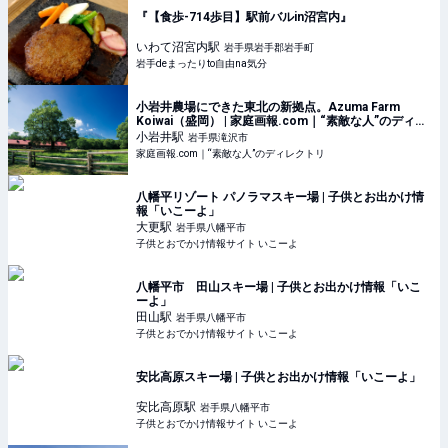
『【食歩-714歩目】駅前バルin沼宮内』
いわて沼宮内
駅
岩手県岩手郡岩手町
岩手deまったりto自由na気分
小岩井農場にできた東北の新拠点。Azuma Farm
Koiwai（盛岡） | 家庭画報.com｜“素敵な人”のディレ
クトリ
小岩井
駅
岩手県滝沢市
家庭画報.com｜“素敵な人”のディレクトリ
八幡平リゾート パノラマスキー場 | 子供とお出かけ情
報「いこーよ」
大更
駅
岩手県八幡平市
子供とおでかけ情報サイト いこーよ
八幡平市 田山スキー場 | 子供とお出かけ情報「いこ
ーよ」
田山
駅
岩手県八幡平市
子供とおでかけ情報サイト いこーよ
安比高原スキー場 | 子供とお出かけ情報「いこーよ」
安比高原
駅
岩手県八幡平市
子供とおでかけ情報サイト いこーよ