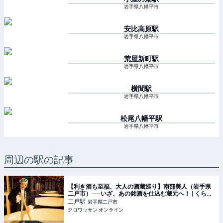
岩手県八幡平市
安比高原
駅
岩手県八幡平市
荒屋新町
駅
岩手県八幡平市
横間
駅
岩手県八幡平市
松尾八幡平
駅
岩手県八幡平市
周辺の駅の記事
【利き酒も至福、大人の酒蔵巡り】南部美人（岩手県
二戸市）──いざ、あの銘酒を仕込む蔵元へ！ | くらし
| クロワッサン オンライン
二戸
駅
岩手県二戸市
クロワッサン オンライン