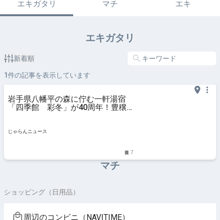
エキガタリ
マチ
エキ
エキガタリ
新着順
1
件の記事を表示しています
岩手県八幡平の森に佇む一軒湯宿
「四季館 彩冬」が40周年！豊穣
の秋を堪能する旅へ ｜じゃらんニ
ュース
じゃらんニュース
7
マチ
ショッピング（日用品）
周辺のコンビニ（NAVITIME）