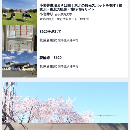
小岩井農場まきば園｜東北の観光スポットを探す | 旅
東北 - 東北の観光・旅行情報サイト
小岩井
駅
岩手県滝沢市
東北の観光・旅行情報サイト「旅東北」
8620を感じて
荒屋新町
駅
岩手県八幡平市
花輪線 8620
荒屋新町
駅
岩手県八幡平市