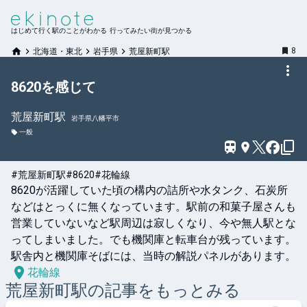
はじめて行く駅のことがわかる 行ってみたい街が見つかる
8
北海道・東北
岩手県
荒屋新町駅
8620を感じて
荒屋新町
駅
岩手県八幡平市
一般
#荒屋新町駅
#8620
#花輪線
8620が活躍していた頃の構内の詰所や水タンク、石炭所
などはとっくに無くなっています。駅前の和菓子屋さんも
営業していないなど駅周辺は寂しくなり、今や無人駅とな
ってしまいました。でも機関庫と転車台が残っています。

駅舎内と機関庫そばには、当時の解説パネルがあります。
花輪線
荒屋新町
駅の記事をもっとみる