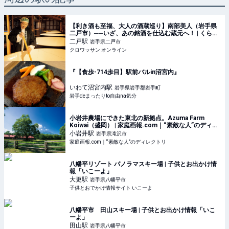
【利き酒も至福、大人の酒蔵巡り】南部美人（岩手県
二戸市）──いざ、あの銘酒を仕込む蔵元へ！ | くらし
| クロワッサン オンライン
二戸
駅
岩手県二戸市
クロワッサン オンライン
『【食歩-714歩目】駅前バルin沼宮内』
いわて沼宮内
駅
岩手県岩手郡岩手町
岩手deまったりto自由na気分
小岩井農場にできた東北の新拠点。Azuma Farm
Koiwai（盛岡） | 家庭画報.com｜“素敵な人”のディレ
クトリ
小岩井
駅
岩手県滝沢市
家庭画報.com｜“素敵な人”のディレクトリ
八幡平リゾート パノラマスキー場 | 子供とお出かけ情
報「いこーよ」
大更
駅
岩手県八幡平市
子供とおでかけ情報サイト いこーよ
八幡平市 田山スキー場 | 子供とお出かけ情報「いこ
ーよ」
田山
駅
岩手県八幡平市