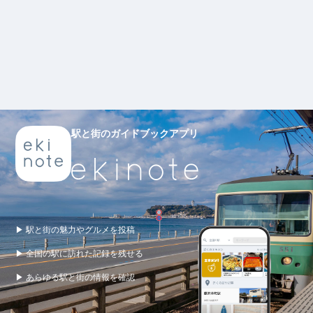
駅と街のガイドブックアプリ
▶ 駅と街の魅力やグルメを投稿
▶ 全国の駅に訪れた記録を残せる
▶ あらゆる駅と街の情報を確認