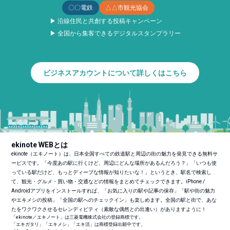
〇〇電鉄
△△市観光協会
▶ 沿線住民と共創する投稿キャンペーン
▶ 全国から集客できるデジタルスタンプラリー
ビジネスアカウントについて詳しくはこちら
ekinote WEBとは
ekinote（エキノート）は、日本全国すべての鉄道駅と周辺の街の魅力を発見できる無料サ
ービスです。「今度あの駅に行くけど、周辺にどんな場所があるんだろう？」「いつも使
っている駅だけど、もっとディープな情報が知りたいな！」というとき、駅名で検索し
て、観光・グルメ・買い物・交通などの情報をまとめてチェックできます。iPhone /
Androidアプリをインストールすれば、「お気に入りの駅や記事の保存」「駅や街の魅力
やエキメシの投稿」「全国の駅へのチェックイン」も楽しめます。全国の駅と街で、あな
たをワクワクさせるセレンディピティ（素敵な偶然との出逢い）がありますように！
「ekinote／エキノート」は三菱電機株式会社の登録商標です。
「エキガタリ」「エキメシ」「エキ活」は商標登録出願中です。