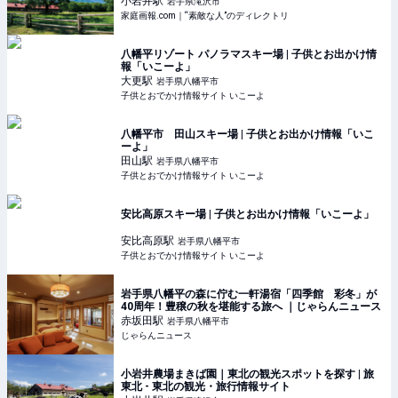
小岩井
駅
岩手県滝沢市
家庭画報.com｜“素敵な人”のディレクトリ
八幡平リゾート パノラマスキー場 | 子供とお出かけ情
報「いこーよ」
大更
駅
岩手県八幡平市
子供とおでかけ情報サイト いこーよ
八幡平市 田山スキー場 | 子供とお出かけ情報「いこ
ーよ」
田山
駅
岩手県八幡平市
子供とおでかけ情報サイト いこーよ
安比高原スキー場 | 子供とお出かけ情報「いこーよ」
安比高原
駅
岩手県八幡平市
子供とおでかけ情報サイト いこーよ
岩手県八幡平の森に佇む一軒湯宿「四季館 彩冬」が
40周年！豊穣の秋を堪能する旅へ ｜じゃらんニュース
赤坂田
駅
岩手県八幡平市
じゃらんニュース
小岩井農場まきば園｜東北の観光スポットを探す | 旅
東北 - 東北の観光・旅行情報サイト