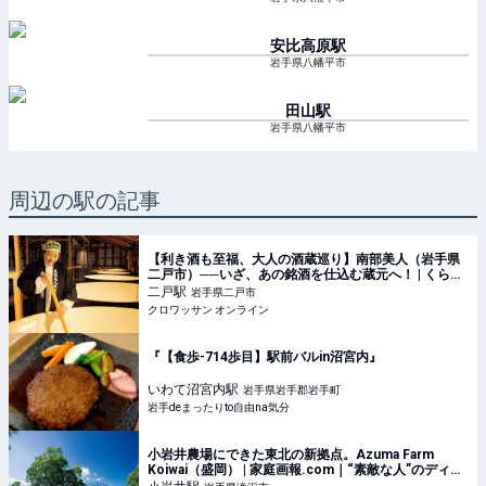
安比高原
駅
岩手県八幡平市
田山
駅
岩手県八幡平市
周辺の駅の記事
【利き酒も至福、大人の酒蔵巡り】南部美人（岩手県
二戸市）──いざ、あの銘酒を仕込む蔵元へ！ | くらし
| クロワッサン オンライン
二戸
駅
岩手県二戸市
クロワッサン オンライン
『【食歩-714歩目】駅前バルin沼宮内』
いわて沼宮内
駅
岩手県岩手郡岩手町
岩手deまったりto自由na気分
小岩井農場にできた東北の新拠点。Azuma Farm
Koiwai（盛岡） | 家庭画報.com｜“素敵な人”のディレ
クトリ