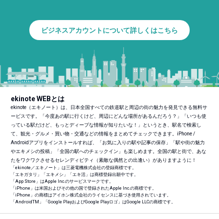
ビジネスアカウントについて詳しくはこちら
ekinote WEBとは
ekinote（エキノート）は、日本全国すべての鉄道駅と周辺の街の魅力を発見できる無料サ
ービスです。「今度あの駅に行くけど、周辺にどんな場所があるんだろう？」「いつも使
っている駅だけど、もっとディープな情報が知りたいな！」というとき、駅名で検索し
て、観光・グルメ・買い物・交通などの情報をまとめてチェックできます。iPhone /
Androidアプリをインストールすれば、「お気に入りの駅や記事の保存」「駅や街の魅力
やエキメシの投稿」「全国の駅へのチェックイン」も楽しめます。全国の駅と街で、あな
たをワクワクさせるセレンディピティ（素敵な偶然との出逢い）がありますように！
「ekinote／エキノート」は三菱電機株式会社の登録商標です。
「エキガタリ」「エキメシ」「エキ活」は商標登録出願中です。
「App Store」はApple Inc.のサービスマークです。
「iPhone」は米国およびその他の国で登録されたApple Inc.の商標です。
「iPhone」の商標はアイホン株式会社のライセンスに基づき使用されています。
「Android
TM
」「Google PlayおよびGoogle Playロゴ」はGoogle LLCの商標です。