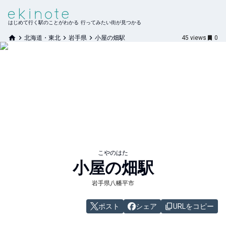
はじめて行く駅のことがわかる 行ってみたい街が見つかる
北海道・東北
岩手県
小屋の畑駅
45
views
0
こやのはた
小屋の畑
駅
岩手県八幡平市
ポスト
シェア
URLをコピー