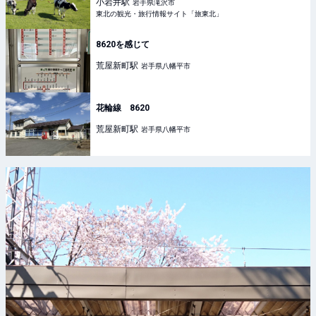
小岩井
駅
岩手県滝沢市
東北の観光・旅行情報サイト「旅東北」
8620を感じて
荒屋新町
駅
岩手県八幡平市
花輪線 8620
荒屋新町
駅
岩手県八幡平市