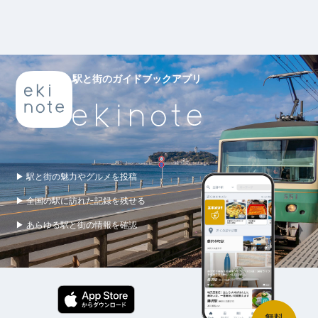
駅と街のガイドブックアプリ
▶ 駅と街の魅力やグルメを投稿
▶ 全国の駅に訪れた記録を残せる
▶ あらゆる駅と街の情報を確認