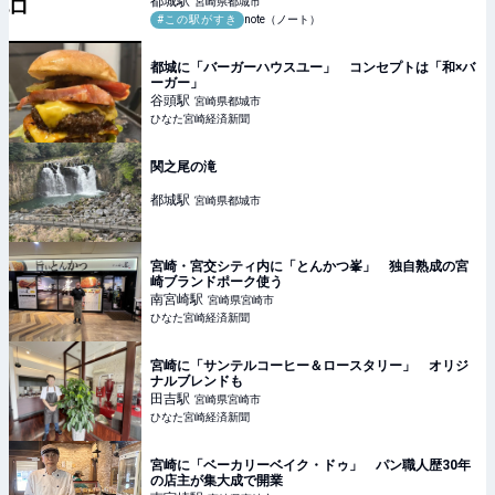
都城
駅
宮崎県都城市
#この駅がすき
note（ノート）
都城に「バーガーハウスユー」 コンセプトは「和×バ
ーガー」
谷頭
駅
宮崎県都城市
ひなた宮崎経済新聞
関之尾の滝
都城
駅
宮崎県都城市
宮崎・宮交シティ内に「とんかつ峯」 独自熟成の宮
崎ブランドポーク使う
南宮崎
駅
宮崎県宮崎市
ひなた宮崎経済新聞
宮崎に「サンテルコーヒー＆ロースタリー」 オリジ
ナルブレンドも
田吉
駅
宮崎県宮崎市
ひなた宮崎経済新聞
宮崎に「ベーカリーベイク・ドゥ」 パン職人歴30年
の店主が集大成で開業