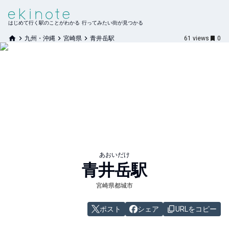
はじめて行く駅のことがわかる 行ってみたい街が見つかる
九州・沖縄
宮崎県
青井岳駅
61
views
0
あおいだけ
青井岳
駅
宮崎県都城市
ポスト
シェア
URLをコピー