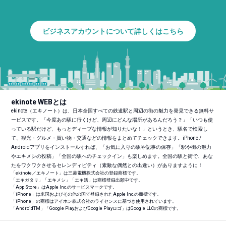
ビジネスアカウントについて詳しくはこちら
ekinote WEBとは
ekinote（エキノート）は、日本全国すべての鉄道駅と周辺の街の魅力を発見できる無料サ
ービスです。「今度あの駅に行くけど、周辺にどんな場所があるんだろう？」「いつも使
っている駅だけど、もっとディープな情報が知りたいな！」というとき、駅名で検索し
て、観光・グルメ・買い物・交通などの情報をまとめてチェックできます。iPhone /
Androidアプリをインストールすれば、「お気に入りの駅や記事の保存」「駅や街の魅力
やエキメシの投稿」「全国の駅へのチェックイン」も楽しめます。全国の駅と街で、あな
たをワクワクさせるセレンディピティ（素敵な偶然との出逢い）がありますように！
「ekinote／エキノート」は三菱電機株式会社の登録商標です。
「エキガタリ」「エキメシ」「エキ活」は商標登録出願中です。
「App Store」はApple Inc.のサービスマークです。
「iPhone」は米国およびその他の国で登録されたApple Inc.の商標です。
「iPhone」の商標はアイホン株式会社のライセンスに基づき使用されています。
「Android
TM
」「Google PlayおよびGoogle Playロゴ」はGoogle LLCの商標です。