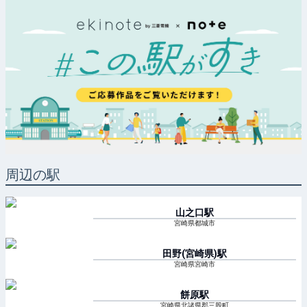
周辺の駅
山之口
駅
宮崎県都城市
田野(宮崎県)
駅
宮崎県宮崎市
餅原
駅
宮崎県北諸県郡三股町