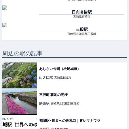
日向沓掛
駅
宮崎県宮崎市
三股
駅
宮崎県北諸県郡三股町
周辺の駅の記事
あじさい公園（松尾城跡）
山之口
駅
宮崎県都城市
三股町 蓼池の芝桜
餅原
駅
宮崎県北諸県郡三股町
都城駅- 世界への改札口｜青いマナワツ