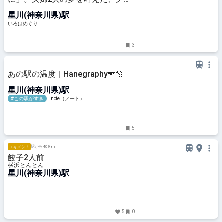
テンフリーのバスクチーズケーキが
星川(神奈川県)駅
人気の「メリハリベイク」 - いろは
めぐり
いろはめぐり
3
あの駅の温度｜Hanegraphy🪽🫧
星川(神奈川県)駅
#この駅がすき
note（ノート）
5
駅から409 m
エキメシ！
餃子2人前
横浜とんとん
星川(神奈川県)駅
5
0