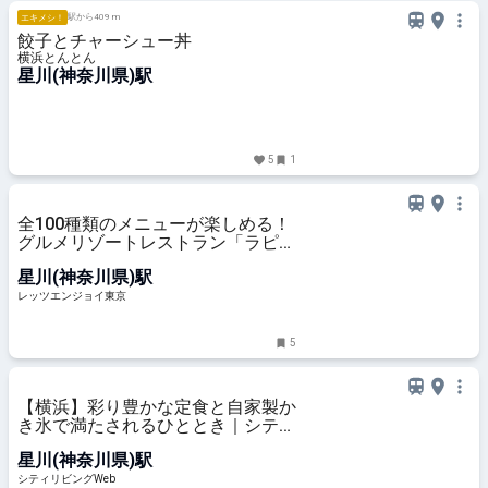
駅から409 m
エキメシ！
餃子とチャーシュー丼
横浜とんとん
星川(神奈川県)駅
5
1
全100種類のメニューが楽しめる！
グルメリゾートレストラン「ラピ
ス」横浜にオープン｜レッツエンジ
星川(神奈川県)駅
ョイ東京
レッツエンジョイ東京
5
【横浜】彩り豊かな定食と自家製か
き氷で満たされるひととき｜シティ
リビングWeb
星川(神奈川県)駅
シティリビングWeb