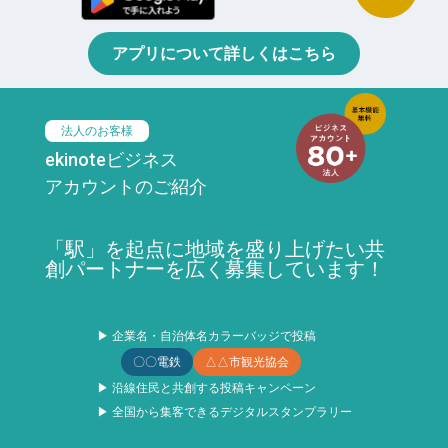
アプリについて詳しくはこちら
法人のお客様
ekinoteビジネス
アカウントのご紹介
「駅」を起点に地域を盛り上げたい共
創パートナーを広く募集しています！
▶ 企業名・自治体名カラーバッジで投稿
〇〇電鉄
△△市観光協会
▶ 沿線住民と共創する投稿キャンペーン
▶ 全国から集客できるデジタルスタンプラリー