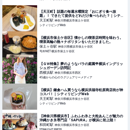
【天王町】話題の毎週水曜限定「おにぎり食べ放
題」！ できたて提供をどれだけ食べられた？｜シティ
リビングWeb
天王町
駅
神奈川県横浜市保土ケ谷区
シティリビングWeb
【横浜市保土ケ谷区】懐かしの喫茶店時間を味わう。
喫茶高輪の熱々ナポリタンをいただきました。
保土ヶ谷
駅
神奈川県横浜市保土ケ谷区
号外NET 横浜市保土ケ谷区
【ＧＷ特集】夢のようなバラの庭園🌹横浜イングリッ
シュガーデン訪問記
西横浜
駅
神奈川県横浜市西区
45歳からの心のラグジュアリーメディア
【横浜】鎌倉ハム買うなら横浜洪福寺松原商店街が神
コスパ！｜シティリビングWeb
天王町
駅
神奈川県横浜市保土ケ谷区
シティリビングWeb
【神奈川県横浜市】ふわふわ氷と大粒あんこが魅力の
沖縄かき氷専門店「SAPURA」が横浜に初上陸！
和田町
駅
神奈川県横浜市保土ケ谷区
STRAIGHT PRESS