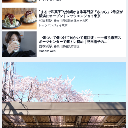
“まるで和菓子”な沖縄かき氷専門店「さぷら」2号店が
横浜にオープン｜レッツエンジョイ東京
和田町
駅
神奈川県横浜市保土ケ谷区
レッツエンジョイ東京
「傷ついて傷つけて恥かいて超回復」――横浜市西ス
ポーツセンターで筋トレ初め｜児玉雨子の
KANAGAWA探訪＃18
西横浜
駅
神奈川県横浜市西区
Hanako Web