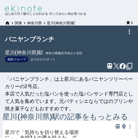
はじめて行く駅のことがわかる 行ってみたい街が見つかる
6
関東
神奈川県
星川(神奈川県)駅
バニヤンブランチ
星川(神奈川県)
駅
神奈川県横浜市保土ケ谷区
相鉄グループ
おでかけスポット
「バニヤンブランチ」は上星川にあるバニヤンツリーベー
カリーの2号店。

本店で人気だった塩パンを使った塩パンサンド専門店とし
て人気を集めています。元パティシエならではのプリンや
焼き菓子などもおすすめです。
星川(神奈川県)
駅の記事をもっとみる
星川で「気持ちを切り替える場所
に」。夫婦2人の夢を叶えた、グル