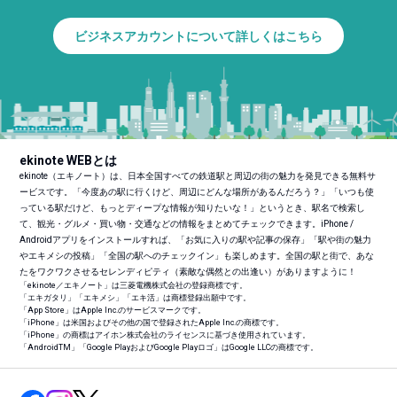
ビジネスアカウントについて詳しくはこちら
ekinote WEBとは
ekinote（エキノート）は、日本全国すべての鉄道駅と周辺の街の魅力を発見できる無料サ
ービスです。「今度あの駅に行くけど、周辺にどんな場所があるんだろう？」「いつも使
っている駅だけど、もっとディープな情報が知りたいな！」というとき、駅名で検索し
て、観光・グルメ・買い物・交通などの情報をまとめてチェックできます。iPhone /
Androidアプリをインストールすれば、「お気に入りの駅や記事の保存」「駅や街の魅力
やエキメシの投稿」「全国の駅へのチェックイン」も楽しめます。全国の駅と街で、あな
たをワクワクさせるセレンディピティ（素敵な偶然との出逢い）がありますように！
「ekinote／エキノート」は三菱電機株式会社の登録商標です。
「エキガタリ」「エキメシ」「エキ活」は商標登録出願中です。
「App Store」はApple Inc.のサービスマークです。
「iPhone」は米国およびその他の国で登録されたApple Inc.の商標です。
「iPhone」の商標はアイホン株式会社のライセンスに基づき使用されています。
「Android
TM
」「Google PlayおよびGoogle Playロゴ」はGoogle LLCの商標です。