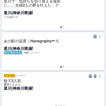
星川で「気持ちを切り替える場所
に」。夫婦2人の夢を叶えた、グル
テンフリーのバスクチーズケーキが
星川(神奈川県)駅
人気の「メリハリベイク」 - いろは
めぐり
いろはめぐり
2
あの駅の温度｜Hanegraphy🪽🫧
星川(神奈川県)駅
#この駅がすき
note（ノート）
5
駅から409 m
エキメシ！
餃子2人前
横浜とんとん
星川(神奈川県)駅