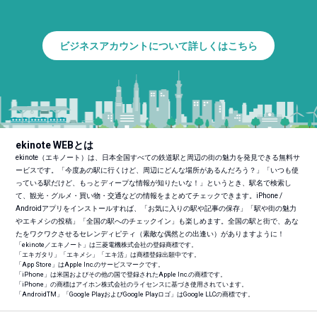
ビジネスアカウントについて詳しくはこちら
ekinote WEBとは
ekinote（エキノート）は、日本全国すべての鉄道駅と周辺の街の魅力を発見できる無料サ
ービスです。「今度あの駅に行くけど、周辺にどんな場所があるんだろう？」「いつも使
っている駅だけど、もっとディープな情報が知りたいな！」というとき、駅名で検索し
て、観光・グルメ・買い物・交通などの情報をまとめてチェックできます。iPhone /
Androidアプリをインストールすれば、「お気に入りの駅や記事の保存」「駅や街の魅力
やエキメシの投稿」「全国の駅へのチェックイン」も楽しめます。全国の駅と街で、あな
たをワクワクさせるセレンディピティ（素敵な偶然との出逢い）がありますように！
「ekinote／エキノート」は三菱電機株式会社の登録商標です。
「エキガタリ」「エキメシ」「エキ活」は商標登録出願中です。
「App Store」はApple Inc.のサービスマークです。
「iPhone」は米国およびその他の国で登録されたApple Inc.の商標です。
「iPhone」の商標はアイホン株式会社のライセンスに基づき使用されています。
「Android
TM
」「Google PlayおよびGoogle Playロゴ」はGoogle LLCの商標です。