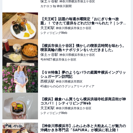
保土ヶ谷
駅
神奈川県横浜市保土ケ谷区
カナロコ by 神奈川新聞
【天王町】話題の毎週水曜限定「おにぎり食べ放
題」！ できたて提供をどれだけ食べられた？｜シティ
リビングWeb
天王町
駅
神奈川県横浜市保土ケ谷区
シティリビングWeb
【横浜市保土ケ谷区】懐かしの喫茶店時間を味わう。
喫茶高輪の熱々ナポリタンをいただきました。
保土ヶ谷
駅
神奈川県横浜市保土ケ谷区
号外NET 横浜市保土ケ谷区
【ＧＷ特集】夢のようなバラの庭園🌹横浜イングリッ
シュガーデン訪問記
西横浜
駅
神奈川県横浜市西区
45歳からの心のラグジュアリーメディア
【横浜】鎌倉ハム買うなら横浜洪福寺松原商店街が神
コスパ！｜シティリビングWeb
天王町
駅
神奈川県横浜市保土ケ谷区
シティリビングWeb
【神奈川県横浜市】ふわふわ氷と大粒あんこが魅力の
沖縄かき氷専門店「SAPURA」が横浜に初上陸！