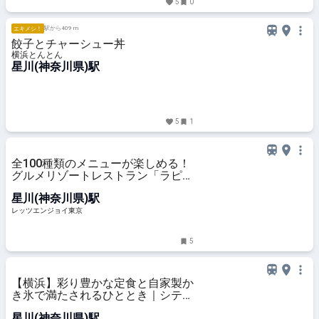
5
0
駅から409 m
エキメシ！
餃子とチャーシュー丼
横浜とんとん
星川(神奈川県)駅
5
1
全100種類のメニューが楽しめる！
グルメリゾートレストラン「ラピ
ス」横浜にオープン｜レッツエンジ
星川(神奈川県)駅
ョイ東京
レッツエンジョイ東京
5
【横浜】彩り豊かな定食と自家製か
き氷で満たされるひととき｜シティ
リビングWeb
星川(神奈川県)駅