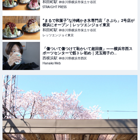
和田町
駅
神奈川県横浜市保土ケ谷区
STRAIGHT PRESS
“まるで和菓子”な沖縄かき氷専門店「さぷら」2号店が
横浜にオープン｜レッツエンジョイ東京
和田町
駅
神奈川県横浜市保土ケ谷区
レッツエンジョイ東京
「傷ついて傷つけて恥かいて超回復」――横浜市西ス
ポーツセンターで筋トレ初め｜児玉雨子の
KANAGAWA探訪＃18
西横浜
駅
神奈川県横浜市西区
Hanako Web