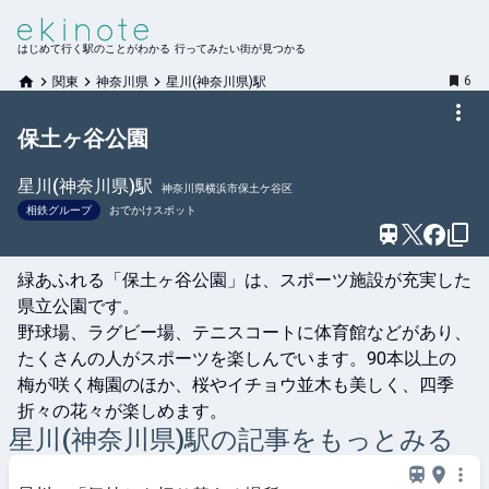
はじめて行く駅のことがわかる 行ってみたい街が見つかる
6
関東
神奈川県
星川(神奈川県)駅
保土ヶ谷公園
星川(神奈川県)
駅
神奈川県横浜市保土ケ谷区
相鉄グループ
おでかけスポット
緑あふれる「保土ヶ谷公園」は、スポーツ施設が充実した
県立公園です。

野球場、ラグビー場、テニスコートに体育館などがあり、
たくさんの人がスポーツを楽しんでいます。90本以上の
梅が咲く梅園のほか、桜やイチョウ並木も美しく、四季
折々の花々が楽しめます。
星川(神奈川県)
駅の記事をもっとみる