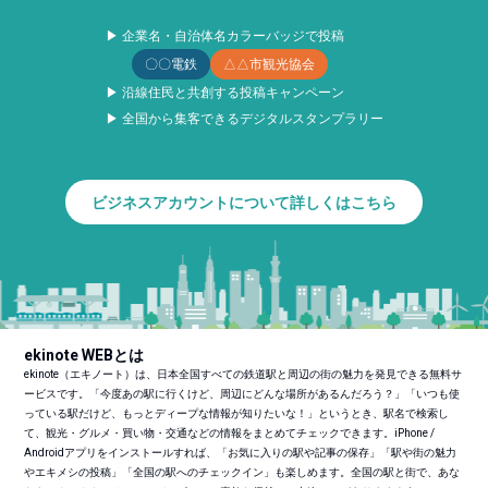
▶ 企業名・自治体名カラーバッジで投稿
〇〇電鉄
△△市観光協会
▶ 沿線住民と共創する投稿キャンペーン
▶ 全国から集客できるデジタルスタンプラリー
ビジネスアカウントについて詳しくはこちら
ekinote WEBとは
ekinote（エキノート）は、日本全国すべての鉄道駅と周辺の街の魅力を発見できる無料サ
ービスです。「今度あの駅に行くけど、周辺にどんな場所があるんだろう？」「いつも使
っている駅だけど、もっとディープな情報が知りたいな！」というとき、駅名で検索し
て、観光・グルメ・買い物・交通などの情報をまとめてチェックできます。iPhone /
Androidアプリをインストールすれば、「お気に入りの駅や記事の保存」「駅や街の魅力
やエキメシの投稿」「全国の駅へのチェックイン」も楽しめます。全国の駅と街で、あな