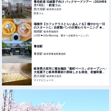
養老鉄道 沿線親子向け バックヤードツアー（2024年8
月13日） - 鉄道コム
西大垣
駅
岐阜県大垣市
鉄道コム
瑞穂市【カフェテラスとらいあんぐる】穏やかな一日
のスタートに♪ 自家製パンの日替わりモーニング ★岐
阜モーニング
穂積
駅
岐阜県瑞穂市
LOVE ❤ Gifu Morning 愛すべき岐阜モーニング♪
養老駅
養老
駅
岐阜県養老郡養老町
岐阜県大垣市に複合施設「船町ベース」がオープンへ -
大垣菓子と岐阜県素材の美味しさを発信、老舗和菓子
「金蝶堂總本店」も復活
西大垣
駅
岐阜県大垣市
マイナビニュース