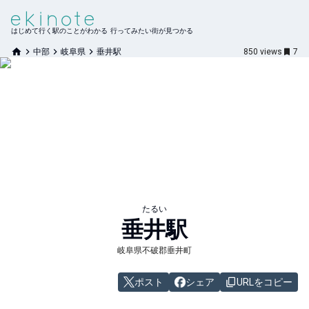
はじめて行く駅のことがわかる 行ってみたい街が見つかる
中部
岐阜県
垂井駅
850
views
7
たるい
垂井
駅
岐阜県不破郡垂井町
ポスト
シェア
URLをコピー