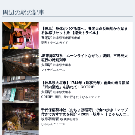
周辺の駅の記事
【岐阜】身体がバグる森へ。養老天命反転地から始ま
る体感リセット旅 【楽天トラベル】
養老
駅
岐阜県養老郡養老町
楽天トラベルガイド
JR東海373系「ムーンライトながら」復刻、三島発大
垣行の特別列車
大垣
駅
岐阜県大垣市
マイナビニュース
【岐阜県大垣市】1744年（延享元年）創業の造り酒屋
「武内酒造」を訪ねて - GOTRIP!
大垣
駅
岐阜県大垣市
GOTRIP! - 明日、旅に行きたくなるメディア
千代保稲荷神社（おちょぼ稲荷）で食べ歩き！マップ
付きでおすすめを紹介＜2025・岐阜＞ ｜じゃらんニュ
ース
岐阜羽島
駅
岐阜県羽島市
じゃらんニュース