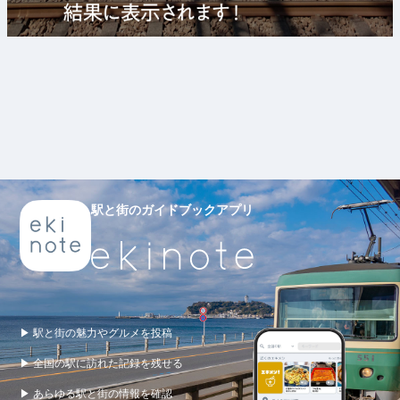
駅と街のガイドブックアプリ
▶ 駅と街の魅力やグルメを投稿
▶ 全国の駅に訪れた記録を残せる
▶ あらゆる駅と街の情報を確認