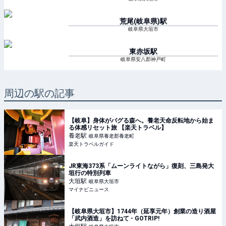
荒尾(岐阜県)
駅
岐阜県大垣市
東赤坂
駅
岐阜県安八郡神戸町
周辺の駅の記事
【岐阜】身体がバグる森へ。養老天命反転地から始ま
る体感リセット旅 【楽天トラベル】
養老
駅
岐阜県養老郡養老町
楽天トラベルガイド
JR東海373系「ムーンライトながら」復刻、三島発大
垣行の特別列車
大垣
駅
岐阜県大垣市
マイナビニュース
【岐阜県大垣市】1744年（延享元年）創業の造り酒屋
「武内酒造」を訪ねて - GOTRIP!