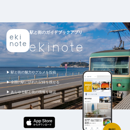
駅と街のガイドブックアプリ
▶ 駅と街の魅力やグルメを投稿
▶ 全国の駅に訪れた記録を残せる
▶ あらゆる駅と街の情報を確認