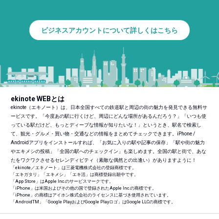
ビジネスアカウントについて詳しくはこちら
ekinote WEBとは
ekinote（エキノート）は、日本全国すべての鉄道駅と周辺の街の魅力を発見できる無料サ
ービスです。「今度あの駅に行くけど、周辺にどんな場所があるんだろう？」「いつも使
っている駅だけど、もっとディープな情報が知りたいな！」というとき、駅名で検索し
て、観光・グルメ・買い物・交通などの情報をまとめてチェックできます。iPhone /
Androidアプリをインストールすれば、「お気に入りの駅や記事の保存」「駅や街の魅力
やエキメシの投稿」「全国の駅へのチェックイン」も楽しめます。全国の駅と街で、あな
たをワクワクさせるセレンディピティ（素敵な偶然との出逢い）がありますように！
「ekinote／エキノート」は三菱電機株式会社の登録商標です。
「エキガタリ」「エキメシ」「エキ活」は商標登録出願中です。
「App Store」はApple Inc.のサービスマークです。
「iPhone」は米国およびその他の国で登録されたApple Inc.の商標です。
「iPhone」の商標はアイホン株式会社のライセンスに基づき使用されています。
「Android
TM
」「Google PlayおよびGoogle Playロゴ」はGoogle LLCの商標です。