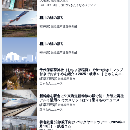
大垣
駅
岐阜県大垣市
GOTRIP! - 明日、旅に行きたくなるメディア
相川の鯉のぼり
垂井
駅
岐阜県不破郡垂井町
相川の鯉のぼり
垂井
駅
岐阜県不破郡垂井町
千代保稲荷神社（おちょぼ稲荷）で食べ歩き！マップ
付きでおすすめを紹介＜2025・岐阜＞ ｜じゃらんニュ
ース
岐阜羽島
駅
岐阜県羽島市
じゃらんニュース
新幹線を駅舎に!? 東海道新幹線の駅で初！ 外装に再生
アルミ活用へ そのメリットは？ | 乗りものニュース
岐阜羽島
駅
岐阜県羽島市
乗りものニュース
養老鉄道 沿線親子向け バックヤードツアー（2024年8
月13日） - 鉄道コム