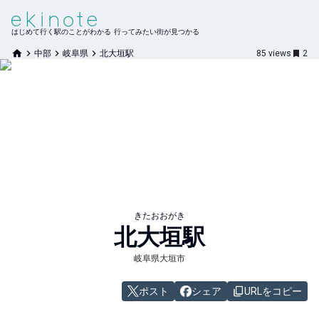
はじめて行く駅のことがわかる 行ってみたい街が見つかる
中部
岐阜県
北大垣駅
85
views
2
きたおおがき
北大垣
駅
岐阜県大垣市
ポスト
シェア
URLをコピー