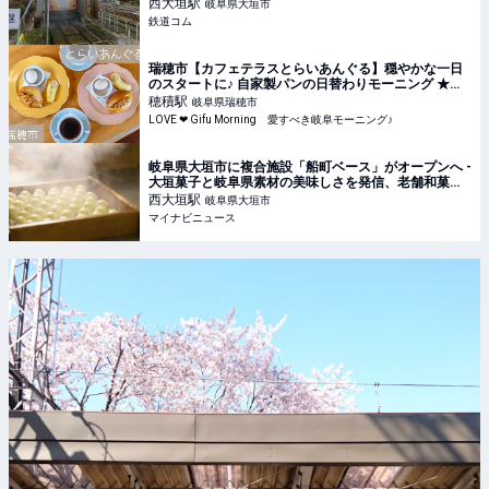
西大垣
駅
岐阜県大垣市
鉄道コム
瑞穂市【カフェテラスとらいあんぐる】穏やかな一日
のスタートに♪ 自家製パンの日替わりモーニング ★岐
阜モーニング
穂積
駅
岐阜県瑞穂市
LOVE ❤ Gifu Morning 愛すべき岐阜モーニング♪
岐阜県大垣市に複合施設「船町ベース」がオープンへ -
大垣菓子と岐阜県素材の美味しさを発信、老舗和菓子
「金蝶堂總本店」も復活
西大垣
駅
岐阜県大垣市
マイナビニュース