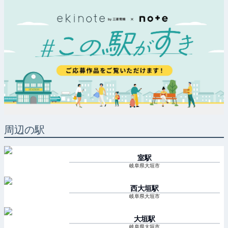
周辺の駅
室
駅
岐阜県大垣市
西大垣
駅
岐阜県大垣市
大垣
駅
岐阜県大垣市