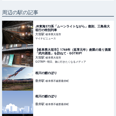
周辺の駅の記事
JR東海373系「ムーンライトながら」復刻、三島発大
垣行の特別列車
大垣
駅
岐阜県大垣市
マイナビニュース
【岐阜県大垣市】1744年（延享元年）創業の造り酒屋
「武内酒造」を訪ねて - GOTRIP!
大垣
駅
岐阜県大垣市
GOTRIP! - 明日、旅に行きたくなるメディア
相川の鯉のぼり
垂井
駅
岐阜県不破郡垂井町
相川の鯉のぼり
垂井
駅
岐阜県不破郡垂井町