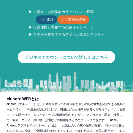
▶ 企業名・自治体名カラーバッジで投稿
〇〇電鉄
△△市観光協会
▶ 沿線住民と共創する投稿キャンペーン
▶ 全国から集客できるデジタルスタンプラリー
ビジネスアカウントについて詳しくはこちら
ekinote WEBとは
ekinote（エキノート）は、日本全国すべての鉄道駅と周辺の街の魅力を発見できる無料サ
ービスです。「今度あの駅に行くけど、周辺にどんな場所があるんだろう？」「いつも使
っている駅だけど、もっとディープな情報が知りたいな！」というとき、駅名で検索し
て、観光・グルメ・買い物・交通などの情報をまとめてチェックできます。iPhone /
Androidアプリをインストールすれば、「お気に入りの駅や記事の保存」「駅や街の魅力
やエキメシの投稿」「全国の駅へのチェックイン」も楽しめます。全国の駅と街で、あな