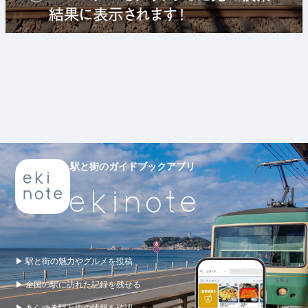
駅と街のガイドブックアプリ
▶ 駅と街の魅力やグルメを投稿
▶ 全国の駅に訪れた記録を残せる
▶ あらゆる駅と街の情報を確認