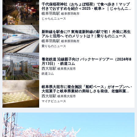
千代保稲荷神社（おちょぼ稲荷）で食べ歩き！マップ
付きでおすすめを紹介＜2025・岐阜＞ ｜じゃらんニュ
ース
岐阜羽島
駅
岐阜県羽島市
じゃらんニュース
新幹線を駅舎に!? 東海道新幹線の駅で初！ 外装に再生
アルミ活用へ そのメリットは？ | 乗りものニュース
岐阜羽島
駅
岐阜県羽島市
乗りものニュース
養老鉄道 沿線親子向け バックヤードツアー（2024年8
月13日） - 鉄道コム
西大垣
駅
岐阜県大垣市
鉄道コム
岐阜県大垣市に複合施設「船町ベース」がオープンへ -
大垣菓子と岐阜県素材の美味しさを発信、老舗和菓子
「金蝶堂總本店」も復活
西大垣
駅
岐阜県大垣市
マイナビニュース