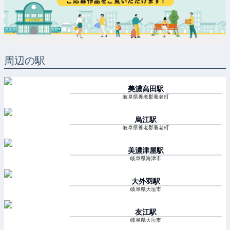
周辺の駅
美濃高田
駅
岐阜県養老郡養老町
烏江
駅
岐阜県養老郡養老町
美濃津屋
駅
岐阜県海津市
大外羽
駅
岐阜県大垣市
友江
駅
岐阜県大垣市