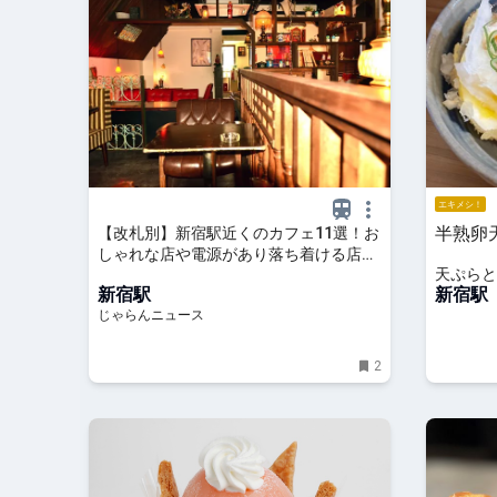
エキメシ！
半熟卵
【改札別】新宿駅近くのカフェ11選！お
しゃれな店や電源があり落ち着ける店な
天ぷらと
ど＜2026＞ ｜じゃらんニュース
新宿駅
店
新宿駅
じゃらんニュース
2