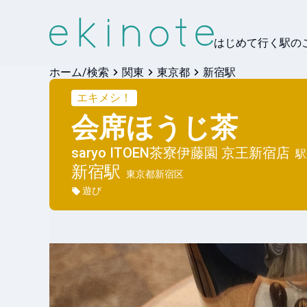
はじめて行く駅の
ホーム/検索
関東
東京都
新宿駅
エキメシ！
会席ほうじ茶
saryo ITOEN茶寮伊藤園 京王新宿店
駅
新宿
駅
東京都新宿区
遊び