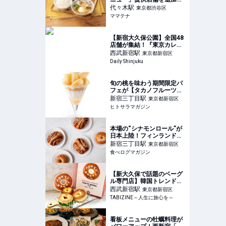
大阪で限定導入、東京都内
代々木
駅
東京都渋谷区
で初展開 | ママテナ
ママテナ
【新宿大久保公園】全国48
店舗が集結！『東京カレー
万博2026』が9月11日より
西武新宿
駅
東京都新宿区
開催！自分だけの“あいがけ
Daily Shinjuku
カレー”が楽しめる！
旬の桃を味わう期間限定パ
フェが【タカノフルーツパ
ーラー】に登場。「ふくし
新宿三丁目
駅
東京都新宿区
まの桃フェア」を開催
ヒトサラマガジン
│ ヒトサラマガジン
本場の“シナモンロール”が
日本上陸！フィンランド最
古のベーカリーカフェ「エ
新宿三丁目
駅
東京都新宿区
クベリ」初の常設店オープ
食べログマガジン
ン（東京・新宿） | 食べロ
グマガジン
【新大久保で話題のベーグ
ル専門店】韓国トレンド
×NYスタイルのベーグル専
西武新宿
駅
東京都新宿区
門店「TOKYO BAGEL
TABIZINE～人生に旅心を～
LAB」の人気TOP3を実食
レビュー
看板メニューの牡蠣料理が