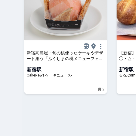
新宿高島屋：旬の桃使ったケーキやデザ
【新宿】D
ート集う「ふくしまの桃メニューフェ
◯・△・
ア」7月22日より開催
るぶ&mo
新宿駅
新宿駅
CakeNews-ケーキニュース-
るるぶ&mo
2