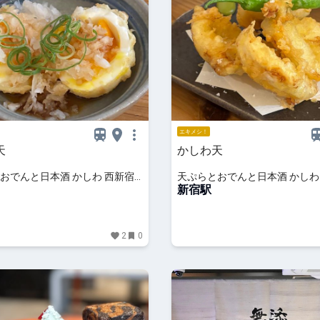
エキメシ！
天
かしわ天
おでんと日本酒 かしわ 西新宿
天ぷらとおでんと日本酒 かしわ
店
新宿駅
2
0