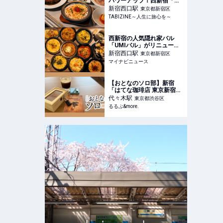
パワーアップ！西新宿「魚
介イタリアン&
新宿西口
駅
東京都新宿区
TABIZINE～人生に旅心を～
西新宿の人気隠れ家バル
「UMIバル」がリニューア
ル、牡蠣メニューと新感覚
新宿西口
駅
東京都新宿区
パスタを強化
マイナビニュース
【おとなのソロ部】新宿
「はてな珈琲店 東京新宿
店」で、ひらめきが楽しい
代々木
駅
東京都渋谷区
謎解きに没入！｜るるぶ
るるぶ&more.
&more.