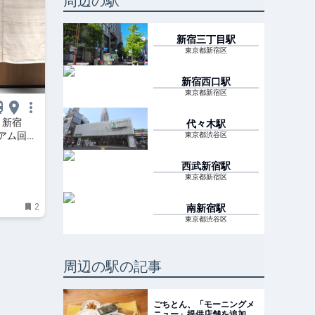
周辺の駅
新宿三丁目
駅
東京都新宿区
新宿西口
駅
東京都新宿区
 新宿
代々木
駅
アム回転
東京都渋谷区
だ！
西武新宿
駅
東京都新宿区
2
南新宿
駅
東京都渋谷区
周辺の駅の記事
ごちとん、「モーニングメ
ニュー」提供店舗を追加