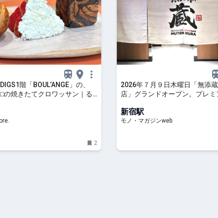
IGS1階「BOUL’ANGE」の、
2026年７月９日木曜日「無添蔵
⬜︎の焼きたてクロワッサン｜る
店」グランドオープン。プレミ
re.
寿司「無添蔵」６店舗目は新宿
新宿駅
re.
モノ・マガジンweb
2