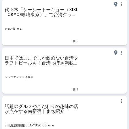
代々木「シーシートーキョー（XIXI
TOKYO/嘻嘻東京）」で台湾クラフ
トビール×台湾料理を堪能｜るるぶ
&more.
るるぶ&more.
2
日本ではここでしか飲めない台湾ク
ラフトビールも！台湾っぽさ満載の
代々木「シーシートーキョー」｜レ
ッツエンジョイ東京
レッツエンジョイ東京
1
話題のグルメやこだわりの趣味の店
が点在する南新宿｜まち紹介
小田急沿線情報 ODAKYU VOICE home