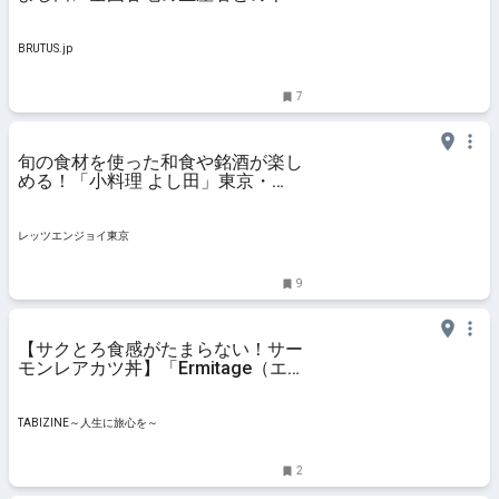
トワークが強み | ブルータス|
BRUTUS.jp
BRUTUS.jp
7
旬の食材を使った和食や銘酒が楽し
める！「小料理 よし田」東京・
代々木にオープン｜レッツエンジョ
イ東京
レッツエンジョイ東京
9
【サクとろ食感がたまらない！サー
モンレアカツ丼】「Ermitage（エ
ル
TABIZINE～人生に旅心を～
2