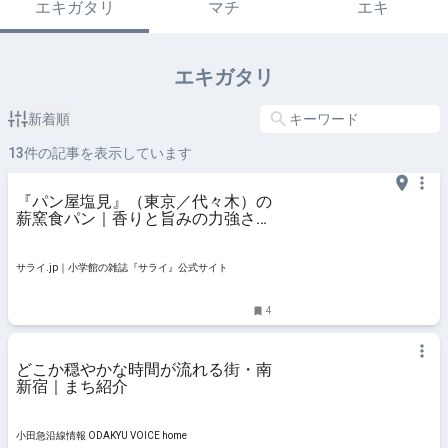
エキガタリ
マチ
エキ
エキガタリ
新着順
13
件の記事を表示しています
『パン屋塩見』（東京／代々木）の
薪窯食パン｜香りと旨みの力強さが
違う。炎がつくり出す、唯一無二の
味 | サライ.jp｜小学館の雑誌『サラ
イ』公式サイト
サライ.jp｜小学館の雑誌『サライ』公式サイト
4
どこか穏やかな時間が流れる街・南
新宿｜まち紹介
小田急沿線情報 ODAKYU VOICE home