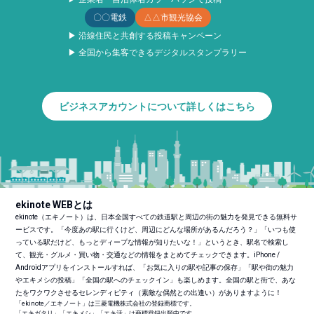
〇〇電鉄
△△市観光協会
▶ 沿線住民と共創する投稿キャンペーン
▶ 全国から集客できるデジタルスタンプラリー
ビジネスアカウントについて詳しくはこちら
ekinote WEBとは
ekinote（エキノート）は、日本全国すべての鉄道駅と周辺の街の魅力を発見できる無料サ
ービスです。「今度あの駅に行くけど、周辺にどんな場所があるんだろう？」「いつも使
っている駅だけど、もっとディープな情報が知りたいな！」というとき、駅名で検索し
て、観光・グルメ・買い物・交通などの情報をまとめてチェックできます。iPhone /
Androidアプリをインストールすれば、「お気に入りの駅や記事の保存」「駅や街の魅力
やエキメシの投稿」「全国の駅へのチェックイン」も楽しめます。全国の駅と街で、あな
たをワクワクさせるセレンディピティ（素敵な偶然との出逢い）がありますように！
「ekinote／エキノート」は三菱電機株式会社の登録商標です。
「エキガタリ」「エキメシ」「エキ活」は商標登録出願中です。