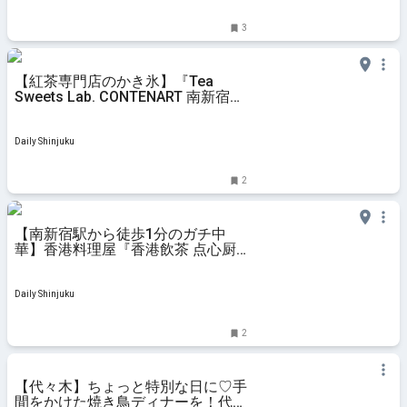
3
【紅茶専門店のかき氷】『Tea
Sweets Lab. CONTENART 南新宿
店』のかき氷は最後の一口まで、紅
茶を飲んでいるかのような味わい
Daily Shinjuku
2
【南新宿駅から徒歩1分のガチ中
華】香港料理屋『香港飲茶 点心厨
房』で絶品点心と鳥の足(もみじ)を
実食！
Daily Shinjuku
2
【代々木】ちょっと特別な日に♡手
間をかけた焼き鳥ディナーを！代々