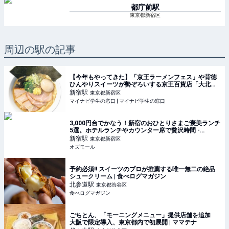
都庁前
駅
東京都新宿区
周辺の駅の記事
【今年もやってきた】「京王ラーメンフェス」や背徳
ひんやりスイーツが勢ぞろいする京王百貨店「大北海
道展」開催 #Z世代Pick | マイナビ学生の窓口
新宿
駅
東京都新宿区
マイナビ学生の窓口 | マイナビ学生の窓口
3,000円台でかなう！新宿のおひとりさまご褒美ランチ
5選。ホテルランチやカウンター席で贅沢時間 -
OZmall
新宿
駅
東京都新宿区
オズモール
予約必須!! スイーツのプロが推薦する唯一無二の絶品
シュークリーム | 食べログマガジン
北参道
駅
東京都渋谷区
食べログマガジン
ごちとん、「モーニングメニュー」提供店舗を追加
大阪で限定導入、東京都内で初展開 | ママテナ