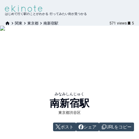
はじめて行く駅のことがわかる 行ってみたい街が見つかる
関東
東京都
南新宿駅
571
views
5
みなみしんじゅく
南新宿
駅
東京都渋谷区
ポスト
シェア
URLをコピー