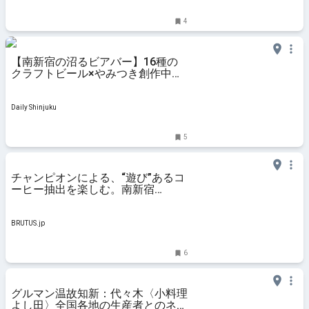
4
【南新宿の沼るビアバー】16種の
クラフトビール×やみつき創作中華
『オケタプ(OKEI TAPROOM)』は一
人飲みにも最適！
Daily Shinjuku
5
チャンピオンによる、“遊び”あるコ
ーヒー抽出を楽しむ。南新宿
〈Brewman Tokyo〉 | ブルータス|
BRUTUS.jp
BRUTUS.jp
6
グルマン温故知新：代々木〈小料理
よし田〉全国各地の生産者とのネッ