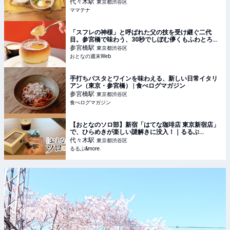
代々木
駅
東京都渋谷区
ママテナ
「スフレの神様」と呼ばれた父の技を受け継ぐ二代
目。参宮橋で味わう、30秒でしぼむ儚くもふわとろの
一皿
参宮橋
駅
東京都渋谷区
おとなの週末Web
手打ちパスタとワインを味わえる、新しい日常イタリ
アン（東京・参宮橋） | 食べログマガジン
参宮橋
駅
東京都渋谷区
食べログマガジン
【おとなのソロ部】新宿「はてな珈琲店 東京新宿店」
で、ひらめきが楽しい謎解きに没入！｜るるぶ
&more.
代々木
駅
東京都渋谷区
るるぶ&more.