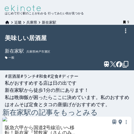
はじめて行く駅のことがわかる 行ってみたい街が見つかる
9
近畿
兵庫県
新在家駅
美味しい居酒屋
新在家
駅
兵庫県神戸市灘区
一般
#居酒屋
#ランチ
#和食
#定食
#ディナー
私がおすすめする店は日の出です

新在家駅から徒歩1分の所にあります！

私は晩御飯が困ったらここに決めています。私のおすすめ
はオムそば定食とタコの唐揚げがおすすめです。
新在家
駅の記事をもっとみる
阪急六甲から国道2号線沿いへ移
転！新在家『賛飲家（さんのみ