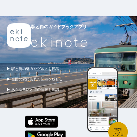
駅と街のガイドブックアプリ
▶ 駅と街の魅力やグルメを投稿
▶ 全国の駅に訪れた記録を残せる
▶ あらゆる駅と街の情報を確認