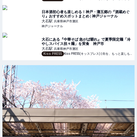
日本酒初心者も楽しめる！神戸・灘五郷の『酒蔵めぐ
り』おすすめスポットまとめ | 神戸ジャーナル
大石
駅
兵庫県神戸市灘区
神戸ジャーナル
大石にある『中華そば 急がば啜れ』で夏季限定麺「冷
やしスパイス担々麺」を実食 神戸市
大石
駅
兵庫県神戸市灘区
Kiss PRESS
Kiss PRESS(キッスプレス) | 街を、もっと楽しもう