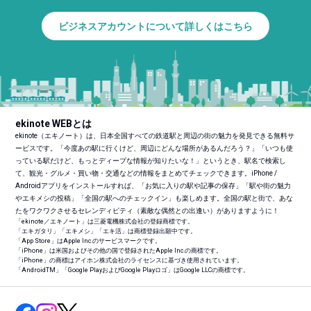
ビジネスアカウントについて詳しくはこちら
ekinote WEBとは
ekinote（エキノート）は、日本全国すべての鉄道駅と周辺の街の魅力を発見できる無料サ
ービスです。「今度あの駅に行くけど、周辺にどんな場所があるんだろう？」「いつも使
っている駅だけど、もっとディープな情報が知りたいな！」というとき、駅名で検索し
て、観光・グルメ・買い物・交通などの情報をまとめてチェックできます。iPhone /
Androidアプリをインストールすれば、「お気に入りの駅や記事の保存」「駅や街の魅力
やエキメシの投稿」「全国の駅へのチェックイン」も楽しめます。全国の駅と街で、あな
たをワクワクさせるセレンディピティ（素敵な偶然との出逢い）がありますように！
「ekinote／エキノート」は三菱電機株式会社の登録商標です。
「エキガタリ」「エキメシ」「エキ活」は商標登録出願中です。
「App Store」はApple Inc.のサービスマークです。
「iPhone」は米国およびその他の国で登録されたApple Inc.の商標です。
「iPhone」の商標はアイホン株式会社のライセンスに基づき使用されています。
「Android
TM
」「Google PlayおよびGoogle Playロゴ」はGoogle LLCの商標です。