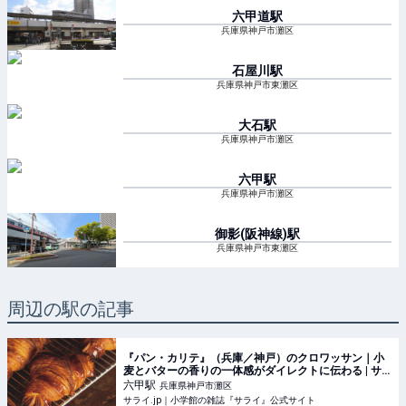
六甲道
駅
兵庫県神戸市灘区
石屋川
駅
兵庫県神戸市東灘区
大石
駅
兵庫県神戸市灘区
六甲
駅
兵庫県神戸市灘区
御影(阪神線)
駅
兵庫県神戸市東灘区
周辺の駅の記事
『パン・カリテ』（兵庫／神戸）のクロワッサン｜小
麦とバターの香りの一体感がダイレクトに伝わる | サ
ライ.jp｜小学館の雑誌『サライ』公式サイト
六甲
駅
兵庫県神戸市灘区
サライ.jp｜小学館の雑誌『サライ』公式サイト