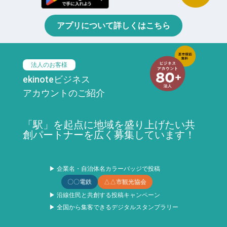
アプリについて詳しくはこちら
法人のお客様
ekinoteビジネス
アカウントのご紹介
「駅」を起点に地域を盛り上げたい共
創パートナーを広く募集しています！
▶ 企業名・自治体名カラーバッジで投稿
〇〇電鉄
△△市観光協会
▶ 沿線住民と共創する投稿キャンペーン
▶ 全国から集客できるデジタルスタンプラリー