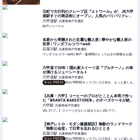
元町で大行列のクレープ店『エトワール』が、JR六甲
道駅すぐの商店街にオープン。人気のパリパリクレー
プに、初のジェラートも | 神戸ジャーナル
六甲道
駅
兵庫県神戸市灘区
神戸ジャーナル
名家から寄贈された壮麗な雛人形 | 華やかな雛人形の
世界 | ワンダフルコウベweb
石屋川
駅
兵庫県神戸市東灘区
ワンダフルコウベweb | 神戸・阪神間のとっておきの情報をお届けします。
六甲道で20年！隠れ家スイーツ店『プルチーノ』の幸
せ弾けるジューシータルト
六甲道
駅
兵庫県神戸市灘区
Kiss PRESS
Kiss PRESS(キッスプレス) | 街を、もっと楽しもう
【兵庫・六甲】コーヒーのプロがとことん本気で作っ
た「BRANTA BAKESTORE®︎」のチーズケーキが絶品
すぎ♡ - ufu. [ウフ。]
六甲
駅
兵庫県神戸市灘区
ufu. [ウフ。] - スイーツがないと始まらないufu.ウフ。
【神戸レトロ・モダン建築探訪】御影のランドマーク
「御影公会堂」で日常を忘れるひととき
石屋川
駅
兵庫県神戸市東灘区
Kiss PRESS
Kiss PRESS(キッスプレス) | 街を、もっと楽しもう