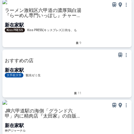
ラーメン激戦区六甲道の濃厚鶏白湯
『らーめん専門いっぽし』チャーシ
ューめんを実食
新在家駅
Kiss PRESS
Kiss PRESS(キッスプレス) | 街を、もっ
と楽しもう
9
おすすめの店
新在家駅
大手前大学
観光ゼミ生
11
JR六甲道駅の海側「グランド六
甲」内に精肉店『太田家』の自販機
ができてる。焼肉用・すき焼き用な
新在家駅
どの肉が買える | 神戸ジャーナル
神戸ジャーナル