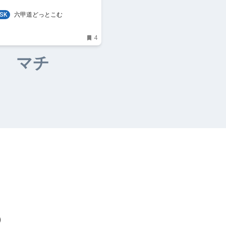
SK
六甲道どっとこむ
4
マチ
）