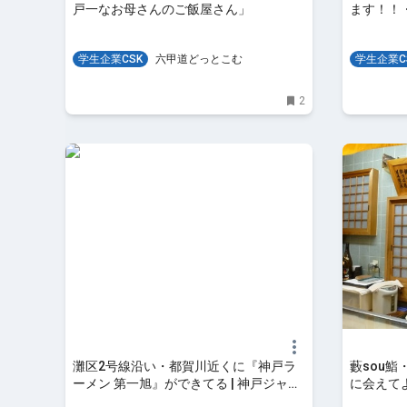
戸一なお母さんのご飯屋さん」
ます！！
学生企業CSK
六甲道どっとこむ
学生企業C
2
灘区2号線沿い・都賀川近くに『神戸ラ
藪sou
ーメン 第一旭』ができてる | 神戸ジャー
に会えて
ナル
す」