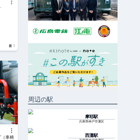
フ
1
周辺の駅
摩耶
駅
兵庫県神戸市灘区
西灘
駅
プ（車椅