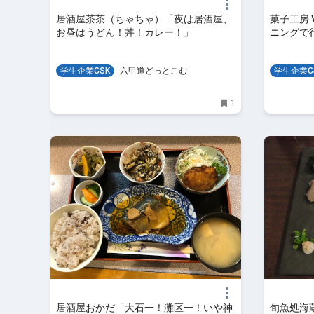
居酒屋茶茶（ちゃちゃ）「夜は居酒屋、
菓子工房 
お昼はうどん！丼！カレー！」
ニングで
学生企業CSK
六甲道どっとこむ
学生企業C
1
居酒屋おかだ「大石一！灘区一！いや神
旬魚処海