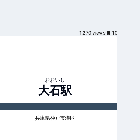
1,270
views
10
おおいし
大石
駅
兵庫県神戸市灘区