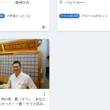
・・・・・阪神大石」
子・ベビーカー）
SK
六甲道どっとこむ
学生企業CSK
グローバルITネット
1
鮨・旬の魚 藪（そう）「あなた
よかった！！藪！そうと読みま