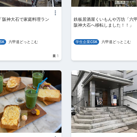
「阪神大石で家庭料理ラン
鉄板居酒屋くいもんや万坊「六
阪神大石へ移転しました！！」
SK
六甲道どっとこむ
学生企業CSK
六甲道どっとこむ
1