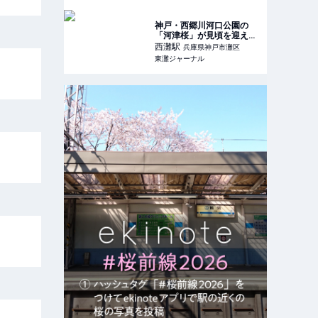
見学施設で学んでみよう♪ #
工場見学 #森永乳業 | 東灘
ジャーナル
神戸・西郷川河口公園の
「河津桜」が見頃を迎えた
ので、お花見散歩を楽しん
西灘
駅
兵庫県神戸市灘区
でみた♪ #河津桜 #お花見 #
東灘ジャーナル
西郷川河口公園 #灘区 | 東
灘ジャーナル