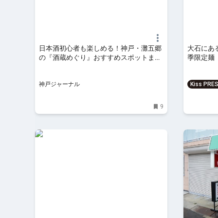
日本酒初心者も楽しめる！神戸・灘五郷
大石にあ
の『酒蔵めぐり』おすすめスポットまと
季限定麺
め | 神戸ジャーナル
食 神戸
神戸ジャーナル
Kiss PRE
を、もっと
9