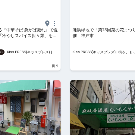
る『中華そば 急がば啜れ』で夏
灘浜緑地で「第23回菜の花まつ
「冷やしスパイス担々麺」を実
催 神戸市
市
SS
Kiss PRESS(キッスプレス) | 街
Kiss PRESS(キッスプレス) | 街を、
楽しもう
もう
9