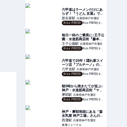
六甲道はラーメンだけにあ
らず！『うどん 京屋』で食
す地元タッグの生ゆばなん
新在家
駅
兵庫県神戸市灘区
ばん
Kiss PRESS
Kiss PRESS(キッスプレス) | 街を、もっと楽しもう
毎日一杯のご褒美に♪王子公
園・水道筋商店街『藤本食
品』の濃厚ごま豆乳にハマ
王子公園
駅
兵庫県神戸市灘区
る
Kiss PRESS
Kiss PRESS(キッスプレス) | 街を、もっと楽しもう
六甲道で20年！隠れ家スイ
ーツ店『プルチーノ』の幸
せ弾けるジューシータルト
六甲道
駅
兵庫県神戸市灘区
Kiss PRESS
Kiss PRESS(キッスプレス) | 街を、もっと楽しもう
朝5時から焼きたてが並ぶ♪
神戸・水道筋商店街『マル
キーズキムラヤ』注目のパ
摩耶
駅
兵庫県神戸市灘区
ンを紹介
Kiss PRESS
Kiss PRESS(キッスプレス) | 街を、もっと楽しもう
神戸・摩耶埠頭にある「森
永乳業 神戸工場」さんの工
場見学が3月4日（日）より
西灘
駅
兵庫県神戸市灘区
再開！リニューアルされた
東灘ジャーナル