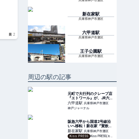
兵庫県神戸市灘区
新在家
駅
兵庫県神戸市灘区
六甲道
駅
2
兵庫県神戸市灘区
王子公園
駅
兵庫県神戸市灘区
周辺の駅の記事
元町で大行列のクレープ店
『エトワール』が、JR六甲
道駅すぐの商店街にオープ
六甲道
駅
兵庫県神戸市灘区
ン。人気のパリパリクレー
神戸ジャーナル
プに、初のジェラートも |
神戸ジャーナル
阪急六甲から国道2号線沿
いへ移転！新在家『賛飲家
（さんのみや）』の大人の
新在家
駅
兵庫県神戸市灘区
贅沢ランチ
Kiss PRESS
Kiss PRESS(キッスプレス) | 街を、もっと楽しもう