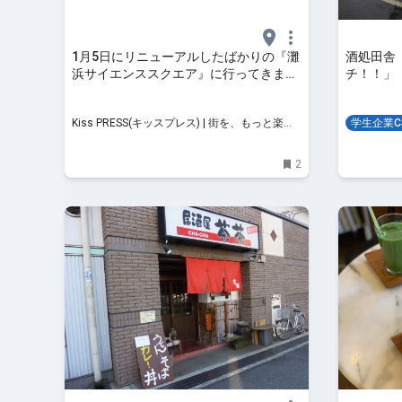
1月5日にリニューアルしたばかりの『灘
酒処田舎
浜サイエンススクエア』に行ってきまし
チ！！」
た 神戸市
Kiss PRESS(キッスプレス) | 街を、もっと楽し
学生企業C
もう
2