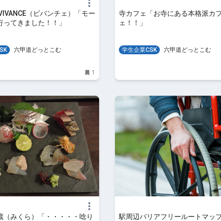
VIVANCE（ビバンチェ）「モー
寺カフェ「お寺にある本格派カ
行ってきました！！」
ェ！！」
SK
六甲道どっとこむ
学生企業CSK
六甲道どっとこむ
1
蔵（みくら）「・・・・・唸り
駅周辺バリアフリールートマッ