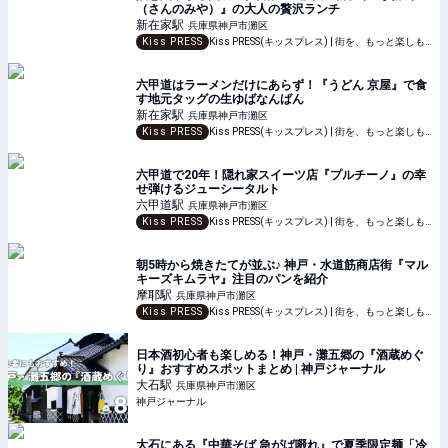
（さんのみや）』の大人の贅沢ランチ
新在家
駅
兵庫県神戸市灘区
Kiss PRESS
Kiss PRESS(キッスプレス) | 街を、もっと楽しもう
六甲道はラーメンだけにあらず！『うどん 京屋』で食
す地元タッグの生ゆばなんばん
新在家
駅
兵庫県神戸市灘区
Kiss PRESS
Kiss PRESS(キッスプレス) | 街を、もっと楽しもう
六甲道で20年！隠れ家スイーツ店『プルチーノ』の幸
せ弾けるジューシータルト
六甲道
駅
兵庫県神戸市灘区
Kiss PRESS
Kiss PRESS(キッスプレス) | 街を、もっと楽しもう
朝5時から焼きたてが並ぶ♪ 神戸・水道筋商店街『マル
キーズキムラヤ』注目のパンを紹介
摩耶
駅
兵庫県神戸市灘区
Kiss PRESS
Kiss PRESS(キッスプレス) | 街を、もっと楽しもう
日本酒初心者も楽しめる！神戸・灘五郷の『酒蔵めぐ
り』おすすめスポットまとめ | 神戸ジャーナル
大石
駅
兵庫県神戸市灘区
神戸ジャーナル
大石にある『中華そば 急がば啜れ』で夏季限定麺「冷