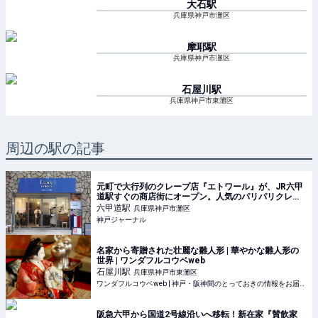
大石
駅
兵庫県神戸市灘区
摩耶
駅
兵庫県神戸市灘区
石屋川
駅
兵庫県神戸市東灘区
周辺の駅の記事
元町で大行列のクレープ店『エトワール』が、JR六甲
道駅すぐの商店街にオープン。人気のパリパリクレー
プに、初のジェラートも | 神戸ジャーナル
六甲道
駅
兵庫県神戸市灘区
神戸ジャーナル
名家から寄贈された壮麗な雛人形 | 華やかな雛人形の
世界 | ワンダフルコウベweb
石屋川
駅
兵庫県神戸市東灘区
ワンダフルコウベweb | 神戸・阪神間のとっておきの情報をお届けします。
阪急六甲から国道2号線沿いへ移転！新在家『賛飲家