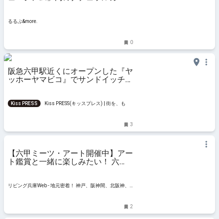
ンで避暑地のリゾート気分を満喫！
「SKYガーデンsummer Season」
を2024年6月22日（土）～8月23日
るるぶ&more.
（金）に開催
0
阪急六甲駅近くにオープンした『ヤ
ッホーヤマビコ』でサンドイッチ＆
映えスイーツを実食 神戸市
Kiss PRESS
Kiss PRESS(キッスプレス) | 街を、もっ
と楽しもう
3
【六甲ミーツ・アート開催中】アー
ト鑑賞と一緒に楽しみたい！ 六
甲・六甲道周辺のグルメ
リビング兵庫Web - 地元密着！ 神戸、阪神間、北阪神、
明石ほかのグルメ、イベント、お出かけ、習い事情報
2