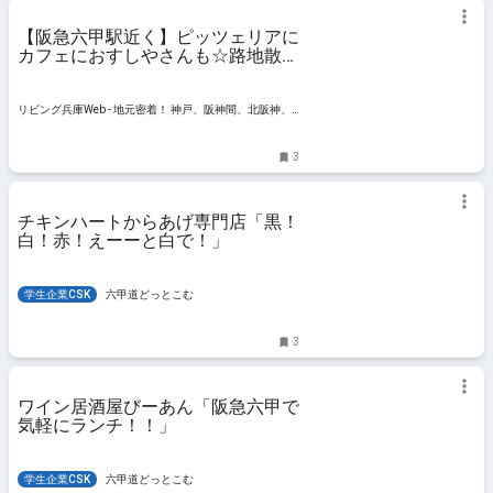
【阪急六甲駅近く】ピッツェリアに
カフェにおすしやさんも☆路地散策
で発見
リビング兵庫Web - 地元密着！ 神戸、阪神間、北阪神、
明石ほかのグルメ、イベント、お出かけ、習い事情報
3
チキンハートからあげ専門店「黒！
白！赤！えーーと白で！」
学生企業CSK
六甲道どっとこむ
3
ワイン居酒屋びーあん「阪急六甲で
気軽にランチ！！」
学生企業CSK
六甲道どっとこむ