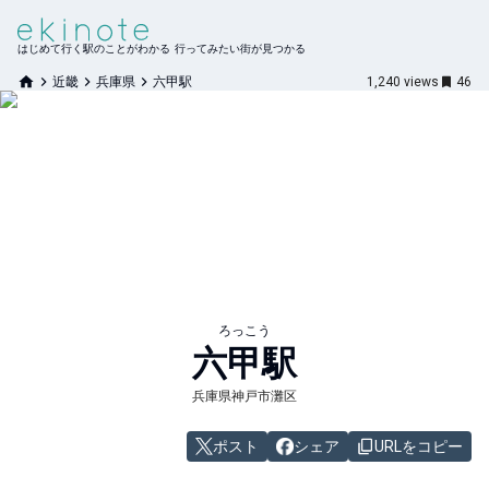
はじめて行く駅のことがわかる 行ってみたい街が見つかる
近畿
兵庫県
六甲駅
1,240
views
46
ろっこう
六甲
駅
兵庫県神戸市灘区
ポスト
シェア
URLをコピー