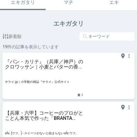
エキガタリ
マチ
エキ
エキガタリ
新着順
19
件の記事を表示しています
『パン・カリテ』（兵庫／神戸）の
クロワッサン｜小麦とバターの香り
の一体感がダイレクトに伝わる | サ
ライ.jp｜小学館の雑誌『サライ』
公式サイト
サライ.jp｜小学館の雑誌『サライ』公式サイト
4
【兵庫・六甲】コーヒーのプロがと
ことん本気で作った「BRANTA
BAKESTORE®︎」のチーズケーキが
絶品すぎ♡ - ufu. [ウフ。]
ufu. [ウフ。] - スイーツがないと始まらないufu.ウフ。