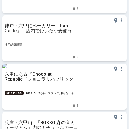
5
神戸・六甲にベーカリー「Pan
Calite」 店内でひいた小麦使う
神戸経済新聞
9
六甲にある『Chocolat
Republic（ショコラリパブリック）
六甲サロン』でピリ辛カレー＆抹茶
スイーツを食べてきました 神戸市
Kiss PRESS
Kiss PRESS(キッスプレス) | 街を、もっ
と楽しもう
4
兵庫・六甲山 | 「ROKKO 森の音ミ
ュージアム」内のナチュラルガーデ