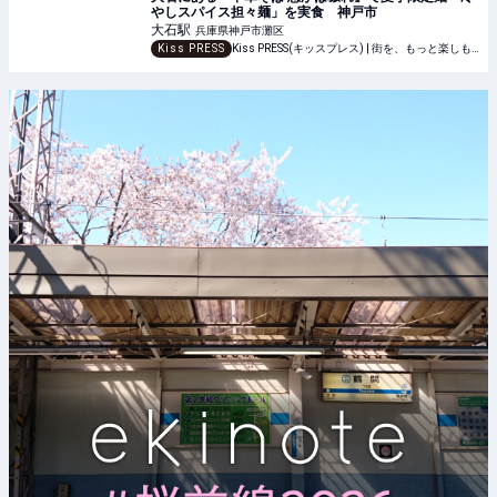
やしスパイス担々麺」を実食 神戸市
大石
駅
兵庫県神戸市灘区
Kiss PRESS
Kiss PRESS(キッスプレス) | 街を、もっと楽しもう