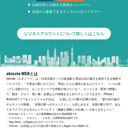
▶ 沿線住民と共創する投稿キャンペーン
▶ 全国から集客できるデジタルスタンプラリー
ビジネスアカウントについて詳しくはこちら
ekinote WEBとは
ekinote（エキノート）は、日本全国すべての鉄道駅と周辺の街の魅力を発見できる無料サ
ービスです。「今度あの駅に行くけど、周辺にどんな場所があるんだろう？」「いつも使
っている駅だけど、もっとディープな情報が知りたいな！」というとき、駅名で検索し
て、観光・グルメ・買い物・交通などの情報をまとめてチェックできます。iPhone /
Androidアプリをインストールすれば、「お気に入りの駅や記事の保存」「駅や街の魅力
やエキメシの投稿」「全国の駅へのチェックイン」も楽しめます。全国の駅と街で、あな
たをワクワクさせるセレンディピティ（素敵な偶然との出逢い）がありますように！
「ekinote／エキノート」は三菱電機株式会社の登録商標です。
「エキガタリ」「エキメシ」「エキ活」は商標登録出願中です。
「App Store」はApple Inc.のサービスマークです。
「iPhone」は米国およびその他の国で登録されたApple Inc.の商標です。