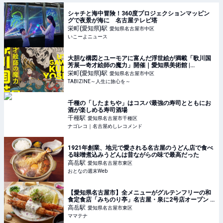
シャチと海中冒険！360度プロジェクションマッピン
グで夜景が海に 名古屋テレビ塔
栄町(愛知県)
駅
愛知県名古屋市中区
いこーよニュース
大胆な構図とユーモアに富んだ浮世絵が満載「歌川国
芳展―奇才絵師の魔力」開催｜愛知県美術館 |
TABIZINE～人生に旅心を～
栄町(愛知県)
駅
愛知県名古屋市中区
TABIZINE～人生に旅心を～
千種の「したまちや」はコスパ最強の寿司とともにお
酒が楽しめる寿司酒場
千種
駅
愛知県名古屋市千種区
ナゴレコ｜名古屋めしレコメンド
1921年創業、地元で愛される名古屋のうどん店で食べ
る味噌煮込みうどんは昔ながらの味で最高だった
高岳
駅
愛知県名古屋市東区
おとなの週末Web
【愛知県名古屋市】全メニューがグルテンフリーの和
食定食店「みちのり亭」名古屋・泉に2号店オープン |
ママテナ
高岳
駅
愛知県名古屋市東区
ママテナ