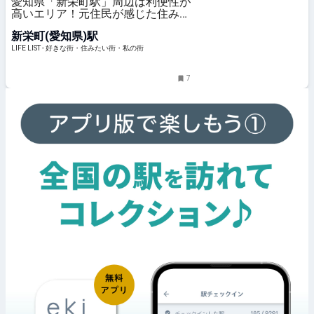
愛知県「新栄町駅」周辺は利便性が
高いエリア！元住民が感じた住みや
すさと魅力 - LIFE LIST - 好きな街・
新栄町(愛知県)駅
住みたい街・私の街
LIFE LIST - 好きな街・住みたい街・私の街
7