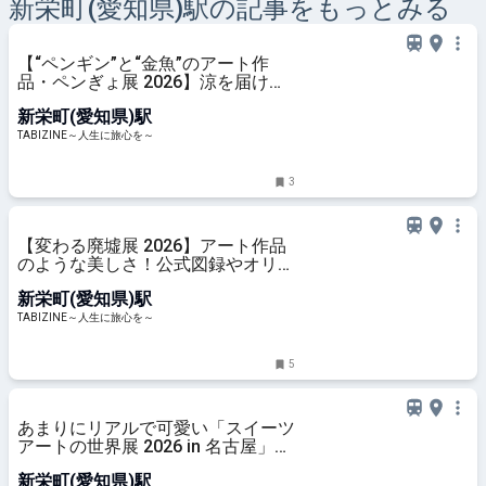
新栄町(愛知県)
駅の記事をもっとみる
【“ペンギン”と“金魚”のアート作
品・ペンぎょ展 2026】涼を届ける
癒やし作品が東京と名古屋に集結！
新栄町(愛知県)駅
| TABIZINE～人生に旅心を～
TABIZINE～人生に旅心を～
3
【変わる廃墟展 2026】アート作品
のような美しさ！公式図録やオリジ
ナルグッズ販売も｜東京＆名古屋 |
新栄町(愛知県)駅
TABIZINE～人生に旅心を～
TABIZINE～人生に旅心を～
5
あまりにリアルで可愛い「スイーツ
アートの世界展 2026 in 名古屋」開
催！雑貨＆文具コーナーも新登場 |
新栄町(愛知県)駅
TABIZINE～人生に旅心を～