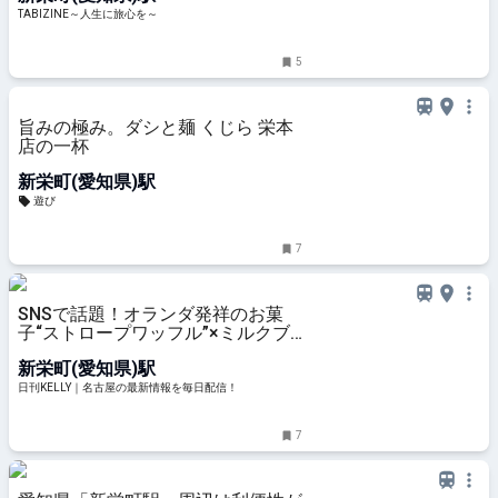
TABIZINE～人生に旅心を～
5
旨みの極み。ダシと麺 くじら 栄本
店の一杯
新栄町(愛知県)駅
遊び
7
SNSで話題！オランダ発祥のお菓
子“ストロープワッフル”×ミルクブ
リュー専門店「LAW」が名古屋に
新栄町(愛知県)駅
誕生♡【東区・新栄町】 | 日刊
KELLY｜名古屋の最新情報を毎日配
日刊KELLY｜名古屋の最新情報を毎日配信！
信！
7