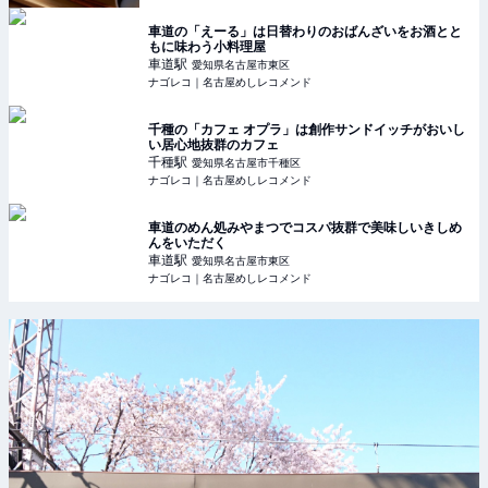
車道の「えーる」は日替わりのおばんざいをお酒とと
もに味わう小料理屋
車道
駅
愛知県名古屋市東区
ナゴレコ｜名古屋めしレコメンド
千種の「カフェ オプラ」は創作サンドイッチがおいし
い居心地抜群のカフェ
千種
駅
愛知県名古屋市千種区
ナゴレコ｜名古屋めしレコメンド
車道のめん処みやまつでコスパ抜群で美味しいきしめ
んをいただく
車道
駅
愛知県名古屋市東区
ナゴレコ｜名古屋めしレコメンド