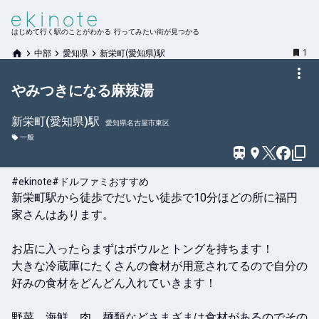
はじめて行く駅のことがわかる 行ってみたい街が見つかる
1
中部
愛知県
新栄町(愛知県)駅
やみつきになる麻辣湯
新栄町(愛知県)
駅
愛知県名古屋市東区
一般
#ekinote
#ドルファミおすすめ
新栄町駅から徒歩でだいたい徒歩で10分ほどの所に福円
家さんはあります。

お店に入ったらまずはボウルとトングを持ちます！

大きな冷蔵庫にたくさんの食材が用意されてるので自分の
好みの食材をどんどん入れていきます！

野菜、海鮮、肉、麺類などさまざまは食材があるのでその