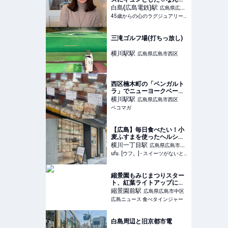
可愛いイタリアン！
白島(広島電鉄)
駅
広島県広島
45歳からの心のラグジュアリーメディア
市中区
三滝ゴルフ場(打ちっ放し)
横川駅
駅
広島県広島市西区
西区楠木町の「ベンガルト
ラ」でニューヨークベーグ
ルを楽しむ
横川駅
駅
広島県広島市西区
ペコマガ
【広島】毎日食べたい！小
麦ふすまを使ったヘルシー
なパン屋さん
横川一丁目
駅
広島県広島市西
「másymás(マシマス)」 -
ufu. [ウフ。] - スイーツがないと始まらないufu.ウフ。
区
ufu. [ウフ。]
縮景園もみじまつりスター
ト、紅葉ライトアップにカ
フェ営業・着物体験も
縮景園前
駅
広島県広島市中区
広島ニュース 食べタインジャー
白島周辺と旧京都市電