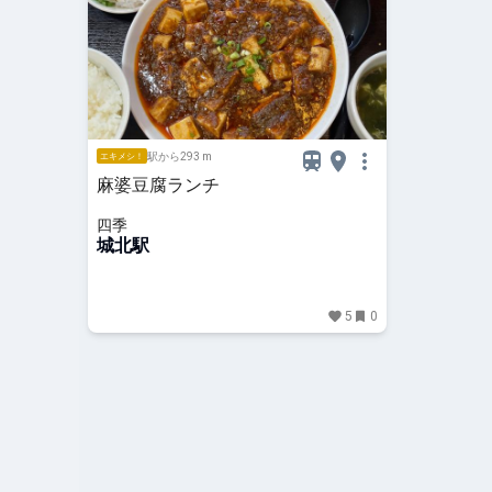
駅から293 m
エキメシ！
麻婆豆腐ランチ
四季
城北駅
5
0