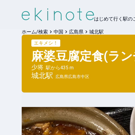
はじめて行く駅の
ホーム/検索
中国
広島県
城北駅
エキメシ！
麻婆豆腐定食(ラン
少将
駅から
435 m
城北
駅
広島県広島市中区