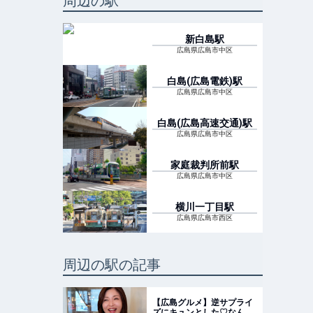
周辺の駅
新白島
駅
広島県広島市中区
白島(広島電鉄)
駅
広島県広島市中区
白島(広島高速交通)
駅
広島県広島市中区
家庭裁判所前
駅
広島県広島市中区
横川一丁目
駅
広島県広島市西区
周辺の駅の記事
【広島グルメ】逆サプライ
ズにキュンとした♡なんて