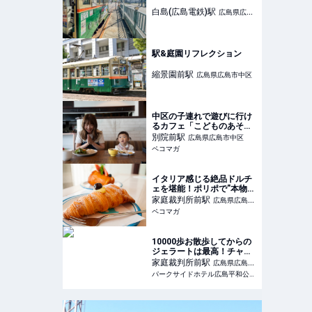
白島(広島電鉄)
駅
広島県広島
市中区
駅&庭園リフレクション
縮景園前
駅
広島県広島市中区
中区の子連れで遊びに行け
るカフェ「こどものあそび
ひろば。」に行ってきまし
別院前
駅
広島県広島市中区
た！
ペコマガ
イタリア感じる絶品ドルチ
ェを堪能！ポリポで”本物の
味”をいただきます！
家庭裁判所前
駅
広島県広島市
ペコマガ
中区
10000歩お散歩してからの
ジェラートは最高！チャラ
です笑。 Dolce e
家庭裁判所前
駅
広島県広島市
Salato dal polipo ドルチ
パークサイドホテル広島平和公園前
中区
ェ エ サラート ダル ポリポ
:: 広島のビジネスホテルな
らパークサイドホテル広島
平和公園前