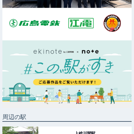
周辺の駅
上総川間
駅