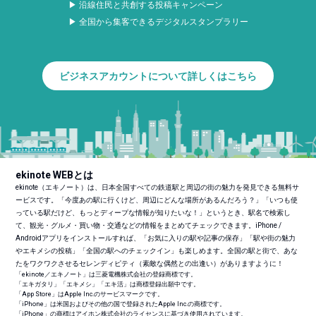
▶ 沿線住民と共創する投稿キャンペーン
▶ 全国から集客できるデジタルスタンプラリー
ビジネスアカウントについて詳しくはこちら
ekinote WEBとは
ekinote（エキノート）は、日本全国すべての鉄道駅と周辺の街の魅力を発見できる無料サ
ービスです。「今度あの駅に行くけど、周辺にどんな場所があるんだろう？」「いつも使
っている駅だけど、もっとディープな情報が知りたいな！」というとき、駅名で検索し
て、観光・グルメ・買い物・交通などの情報をまとめてチェックできます。iPhone /
Androidアプリをインストールすれば、「お気に入りの駅や記事の保存」「駅や街の魅力
やエキメシの投稿」「全国の駅へのチェックイン」も楽しめます。全国の駅と街で、あな
たをワクワクさせるセレンディピティ（素敵な偶然との出逢い）がありますように！
「ekinote／エキノート」は三菱電機株式会社の登録商標です。
「エキガタリ」「エキメシ」「エキ活」は商標登録出願中です。
「App Store」はApple Inc.のサービスマークです。
「iPhone」は米国およびその他の国で登録されたApple Inc.の商標です。
「iPhone」の商標はアイホン株式会社のライセンスに基づき使用されています。