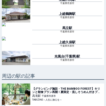
千葉県市原市
上総鶴舞
駅
千葉県市原市
馬立
駅
千葉県市原市
上総久保
駅
千葉県市原市
光風台(千葉県)
駅
千葉県市原市
周辺の駅の記事
【グランピング施設・THE BAMBOO FOREST】キリ
ンと朝食プラン再開！夏限定・流しそうめん付きプラ
ンも｜千葉県 | TABIZINE～人生に旅心を～
高滝
駅
千葉県市原市
TABIZINE～人生に旅心を～