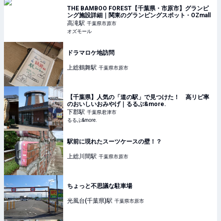
THE BAMBOO FOREST【千葉県・市原市】グランピ
ング施設詳細｜関東のグランピングスポット - OZmall
高滝
駅
千葉県市原市
オズモール
ドラマロケ地訪問
上総鶴舞
駅
千葉県市原市
【千葉県】人気の「道の駅」で見つけた！ 高リピ率
のおいしいおみやげ｜るるぶ&more.
下郡
駅
千葉県君津市
るるぶ&more.
駅前に現れたスーツケースの壁！？
上総川間
駅
千葉県市原市
ちょっと不思議な駐車場
光風台(千葉県)
駅
千葉県市原市