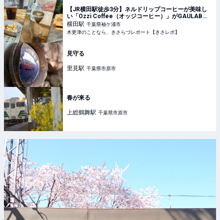
【JR横田駅徒歩3分】ネルドリップコーヒーが美味し
い「Ozzi Coffee（オッジコーヒー）」がGAULAB横
田にて復活！
横田
駅
千葉県袖ケ浦市
木更津のことなら、きさらづレポート【きさレポ】
見守る
里見
駅
千葉県市原市
春が来る
上総鶴舞
駅
千葉県市原市