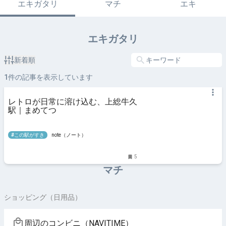
エキガタリ
マチ
エキ
エキガタリ
新着順
1
件の記事を表示しています
レトロが日常に溶け込む、上総牛久
駅｜まめてつ
#この駅がすき
note（ノート）
5
マチ
ショッピング（日用品）
周辺のコンビニ（NAVITIME）