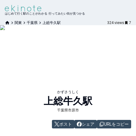
はじめて行く駅のことがわかる 行ってみたい街が見つかる
関東
千葉県
上総牛久駅
324
views
7
かずさうしく
上総牛久
駅
千葉県市原市
ポスト
シェア
URLをコピー